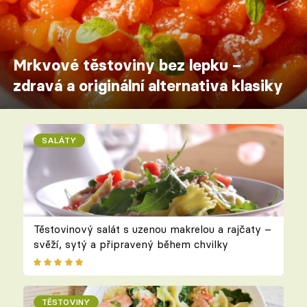
Mrkvové těstoviny bez lepku –
zdravá a originální alternativa klasiky
SALÁTY
Těstovinový salát s uzenou makrelou a rajčaty –
svěží, sytý a připravený během chvilky
TĚSTOVINY