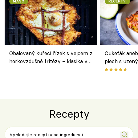
MASO
RECEPTY
Obalovaný kuřecí řízek s vejcem z
Cukeťák aneb
horkovzdušné fritézy – klasika v
plech s uzen
novém pojetí podle Jamieho
způsob, jak z
Olivera
cukety
Recepty