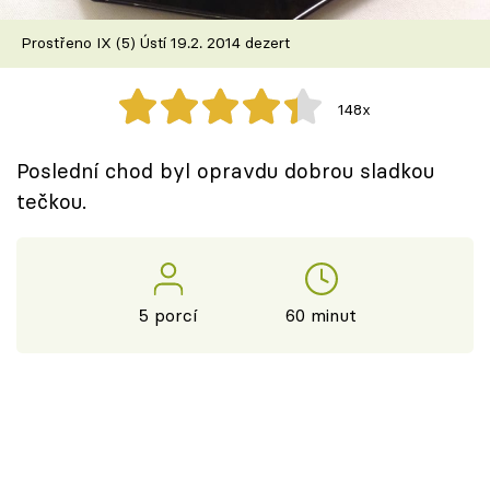
Škola vaření
Prostřeno IX (5) Ústí 19.2. 2014 dezert
Recepty z TV
148x
Speciál: Cuketa
Poslední chod byl opravdu dobrou sladkou
Těhotnej kuchař
tečkou.
Sledujte prima+
Přihlášení
5 porcí
60 minut
Sledujte nás