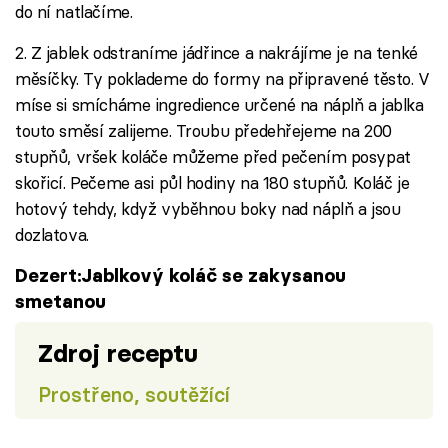
do ní natlačíme.
2. Z jablek odstraníme jádřince a nakrájíme je na tenké
měsíčky. Ty poklademe do formy na připravené těsto. V
míse si smícháme ingredience určené na náplň a jablka
touto směsí zalijeme. Troubu předehřejeme na 200
stupňů, vršek koláče můžeme před pečením posypat
skořicí. Pečeme asi půl hodiny na 180 stupňů. Koláč je
hotový tehdy, když vyběhnou boky nad náplň a jsou
dozlatova.
Dezert:Jablkový koláč se zakysanou
smetanou
Zdroj receptu
Prostřeno, soutěžící