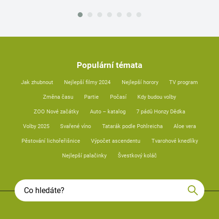
Populární témata
Jak zhubnout
Nejlepší filmy 2024
Nejlepší horory
TV program
Změna času
Partie
Počasí
Kdy budou volby
ZOO Nové začátky
Auto – katalog
7 pádů Honzy Dědka
Volby 2025
Svařené víno
Tatarák podle Pohlreicha
Aloe vera
Pěstování lichořeřišnice
Výpočet ascendentu
Tvarohové knedlíky
Nejlepší palačinky
Švestkový koláč