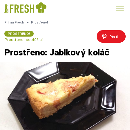
Prima Fresh
■
Prostřeno!
Kuře
Polévky k večeři
Rychlé večeře
Trendy:
PROSTŘENO!
Pin it
Prostřeno, soutěžící
Česká kuchyně
Čokoláda
Prostřeno: Jablkový koláč
Témata
Recepty
Články
TV Program