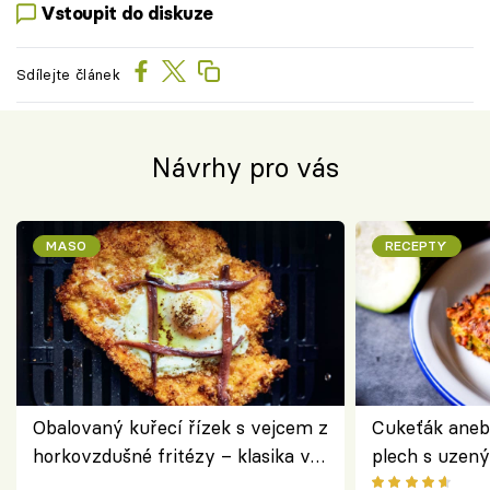
Vstoupit do diskuze
Sdílejte článek
Návrhy pro vás
MASO
RECEPTY
Obalovaný kuřecí řízek s vejcem z
Cukeťák aneb
horkovzdušné fritézy – klasika v
plech s uzen
novém pojetí podle Jamieho
způsob, jak z