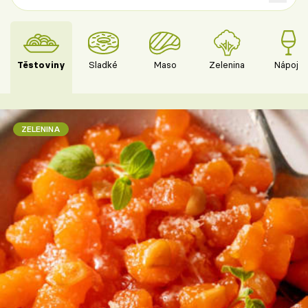
Těstoviny
Sladké
Maso
Zelenina
Nápoje
ZELENINA