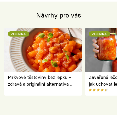
Návrhy pro vás
ZELENINA
ZELENINA
Mrkvové těstoviny bez lepku –
Zavařené lečo
zdravá a originální alternativa
jak uchovat l
klasiky