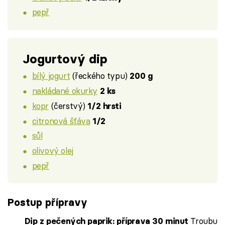
pepř
Jogurtový dip
bílý jogurt
(řeckého typu)
200 g
nakládané okurky
2 ks
kopr
(čerstvý)
1/2 hrsti
citronová šťáva
1/2
sůl
olivový olej
pepř
Postup přípravy
Troubu
Dip z pečených paprik: příprava 30 minut