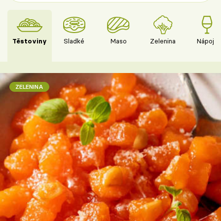
Těstoviny
Sladké
Maso
Zelenina
Nápoje
ZELENINA