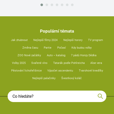
Populární témata
Jak zhubnout
Nejlepší filmy 2024
Nejlepší horory
TV program
Změna času
Partie
Počasí
Kdy budou volby
ZOO Nové začátky
Auto – katalog
7 pádů Honzy Dědka
Volby 2025
Svařené víno
Tatarák podle Pohlreicha
Aloe vera
Pěstování lichořeřišnice
Výpočet ascendentu
Tvarohové knedlíky
Nejlepší palačinky
Švestkový koláč