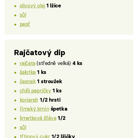
olivový olej
1 lžíce
sůl
pepř
Rajčatový dip
rajčata
(středně velká)
4 ks
šalotka
1 ks
česnek
1 stroužek
chilli papričky
1 ks
koriandr
1/2 hrsti
římský kmín
špetka
limetková šťáva
1/2
sůl
třtinový cukr
1/2 lžičky