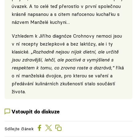
úvazek. A to celé teď přerostlo v první společnou
krásně napsanou a s citem nafocenou kuchařku s
názvem Manželé kuchyni…
Vzhledem k Jiřího diagnóze Crohnovy nemoci jsou
v ní recepty bezlepkové a bez laktózy, ale i ty
klasické.
„Rozhodně nejsou nijak dietní, ale určitě
jsou zdravější, lehčí, ale poctivé a vymýšlené s
respektem k tomu, co zrovna roste a dozrává,“
říká
o ní manželská dvojice, pro kterou se vaření a
předávání kulinárních zkušeností stalo součástí
života.
Vstoupit do diskuze
Sdílejte článek