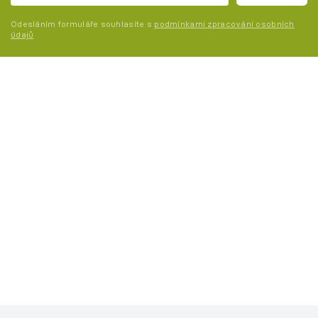
Odesláním formuláře souhlasíte s
podmínkami zpracování osobních
údajů