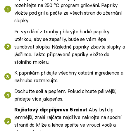
rozehřejte na 250 °C program grilování. Papriky
vložte pod gril a pečte ze všech stran do zčernání
slupky.
Po vyndání z trouby přikryjte horké papriky
utěrkou, aby se zapařily, bude se vám lépe
sundávat slupka. Následně papriky zbavte slupky a
jádřince. Takto připravené papriky vložte do
stolního mixéru.
K paprikám přidejte všechny ostatní ingredience a
nahrubo rozmixujte.
Dochuťte solí a pepřem. Pokud chcete pálivější,
přidejte více jalapeňos.
Aby byl dip
Rajčatový dip: příprava 5 minut
jemnější, zralá rajčata nejdříve nakrojte na spodní
straně do kříže a lehce spařte ve vroucí vodě a