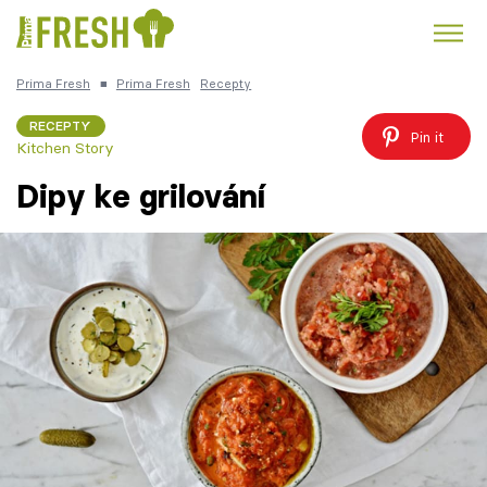
Prima Fresh
■
Prima Fresh
Recepty
Kuře
Polévky k večeři
Rychlé večeře
Trendy:
RECEPTY
Pin it
Kitchen Story
Česká kuchyně
Čokoláda
Dipy ke grilování
Témata
Recepty
Články
TV Program