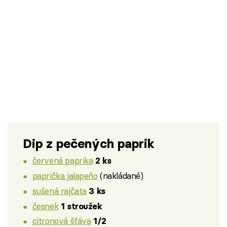
Dip z pečených paprik
červená paprika
2 ks
paprička jalapeňo
(nakládané)
sušená rajčata
3 ks
česnek
1 stroužek
citronová šťáva
1/2