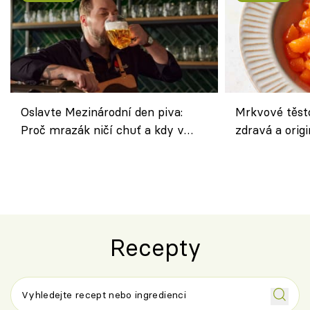
Oslavte Mezinárodní den piva:
Mrkvové těst
Proč mrazák ničí chuť a kdy v
zdravá a origi
horku vsadit na šnyt?
klasiky
Recepty