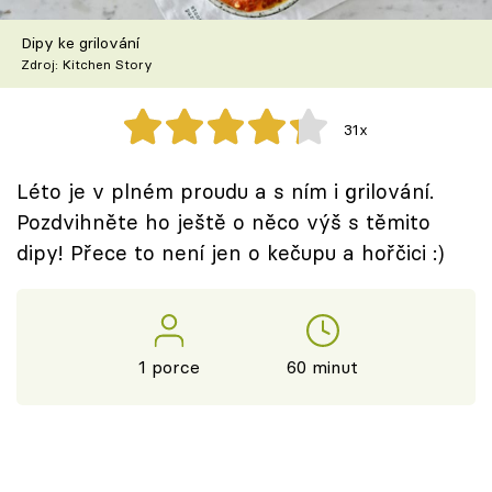
Škola vaření
Dipy ke grilování
Zdroj: Kitchen Story
Recepty z TV
Speciál: Cuketa
31x
Těhotnej kuchař
Léto je v plném proudu a s ním i grilování.
Pozdvihněte ho ještě o něco výš s těmito
Sledujte prima+
dipy! Přece to není jen o kečupu a hořčici :)
Přihlášení
1 porce
60 minut
Sledujte nás