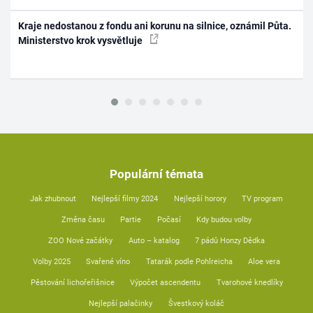
Kraje nedostanou z fondu ani korunu na silnice, oznámil Půta.
Ministerstvo krok vysvětluje
Populární témata
Jak zhubnout
Nejlepší filmy 2024
Nejlepší horory
TV program
Změna času
Partie
Počasí
Kdy budou volby
ZOO Nové začátky
Auto – katalog
7 pádů Honzy Dědka
Volby 2025
Svařené víno
Tatarák podle Pohlreicha
Aloe vera
Pěstování lichořeřišnice
Výpočet ascendentu
Tvarohové knedlíky
Nejlepší palačinky
Švestkový koláč