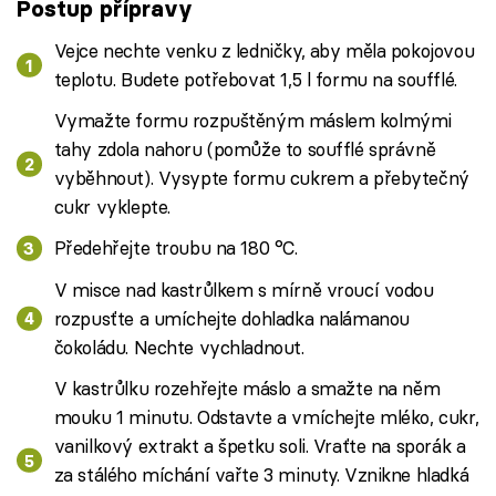
Postup přípravy
Vejce nechte venku z ledničky, aby měla pokojovou
teplotu. Budete potřebovat 1,5 l formu na soufflé.
Vymažte formu rozpuštěným máslem kolmými
tahy zdola nahoru (pomůže to soufflé správně
vyběhnout). Vysypte formu cukrem a přebytečný
cukr vyklepte.
Předehřejte troubu na 180 °C.
V misce nad kastrůlkem s mírně vroucí vodou
rozpusťte a umíchejte dohladka nalámanou
čokoládu. Nechte vychladnout.
V kastrůlku rozehřejte máslo a smažte na něm
mouku 1 minutu. Odstavte a vmíchejte mléko, cukr,
vanilkový extrakt a špetku soli. Vraťte na sporák a
za stálého míchání vařte 3 minuty. Vznikne hladká