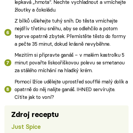
lepkavá „hmota“. Nechte vychladnout a vmíchejte
žloutky a čokoládu.
Z bílků ušlehejte tuhý sníh. Do těsta vmíchejte
nejdřív třetinu sněhu, aby se odlehčilo a potom
teprve opatrně zbytek. Přemístěte těsto do formy
a pečte 35 minut, dokud krásně nevyběhne.
Mezitím si připravte ganáš – v malém kastrolku 5
minut povařte lískooříškovou polevu se smetanou
za stálého míchání na hladký krém.
Pomocí lžíce udělejte uprostřed soufflé malý dolík a
opatrně do něj nalijte ganáš. IHNED servírujte.
Cítíte jak to voní?
Zdroj receptu
Just Spice