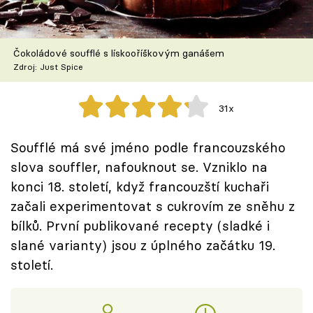
Škola vaření
Recepty z TV
Čokoládové soufflé s lískooříškovým ganášem
Zdroj: Just Spice
Speciál: Cuketa
31x
Těhotnej kuchař
Soufflé má své jméno podle francouzského
Sledujte prima+
slova souffler, nafouknout se. Vzniklo na
konci 18. století, když francouzští kuchaři
Přihlášení
začali experimentovat s cukrovím ze sněhu z
bílků. První publikované recepty (sladké i
slané varianty) jsou z úplného začátku 19.
Sledujte nás
století.