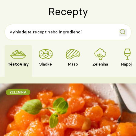
Recepty
Těstoviny
Sladké
Maso
Zelenina
Nápoje
ZELENINA