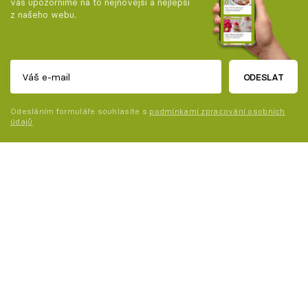
vás upozorníme na to nejnovější a nejlepší
z našeho webu.
ODESLAT
Odesláním formuláře souhlasíte s
podmínkami zpracování osobních
údajů