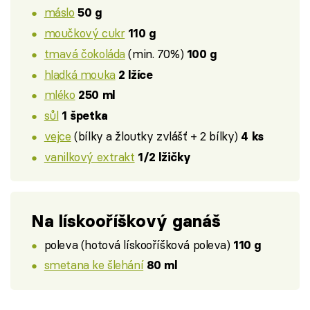
máslo
50 g
moučkový cukr
110 g
tmavá čokoláda
(min. 70%)
100 g
hladká mouka
2 lžíce
mléko
250 ml
sůl
1 špetka
vejce
(bílky a žloutky zvlášť + 2 bílky)
4 ks
vanilkový extrakt
1/2 lžičky
Na lískooříškový ganáš
poleva (hotová lískooříšková poleva)
110 g
smetana ke šlehání
80 ml