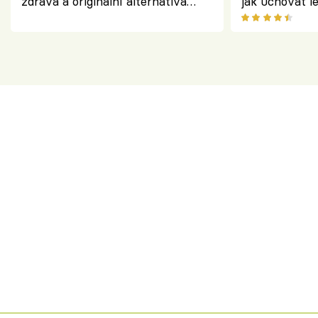
zdravá a originální alternativa
jak uchovat l
klasiky