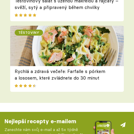
Těstovinový salát s uzenou makrelou a rajčaty –
svěží, sytý a připravený během chvilky
TĚSTOVINY
Rychlá a zdravá večeře: Farfalle s pórkem
a lososem, které zvládnete do 30 minut
Nejlepší recepty e-mailem
Zanechte nám svůj e-mail a až 5x týdně