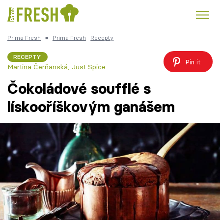
Prima Fresh
■
Prima Fresh
Recepty
Kuře
Polévky k večeři
Rychlé večeře
Trendy:
RECEPTY
Pin it
Martina Čerňanská
,
Just Spice
Česká kuchyně
Čokoláda
Čokoládové soufflé s
lískooříškovým ganášem
Témata
Recepty
Články
TV Program