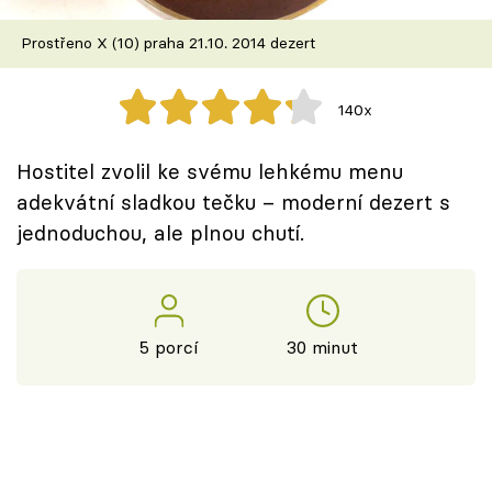
Škola vaření
Prostřeno X (10) praha 21.10. 2014 dezert
Recepty z TV
140x
Speciál: Cuketa
Hostitel zvolil ke svému lehkému menu
Těhotnej kuchař
adekvátní sladkou tečku – moderní dezert s
jednoduchou, ale plnou chutí.
Sledujte prima+
Přihlášení
5 porcí
30 minut
Sledujte nás