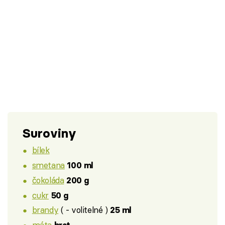
Suroviny
bílek
smetana
100 ml
čokoláda
200 g
cukr
50 g
brandy
( - volitelné )
25 ml
máta