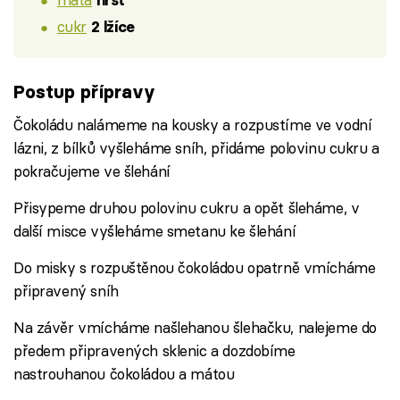
hrst
cukr
2 lžíce
Postup přípravy
Čokoládu nalámeme na kousky a rozpustíme ve vodní
lázni, z bílků vyšleháme sníh, přidáme polovinu cukru a
pokračujeme ve šlehání
Přisypeme druhou polovinu cukru a opět šleháme, v
další misce vyšleháme smetanu ke šlehání
Do misky s rozpuštěnou čokoládou opatrně vmícháme
připravený sníh
Na závěr vmícháme našlehanou šlehačku, nalejeme do
předem připravených sklenic a dozdobíme
nastrouhanou čokoládou a mátou