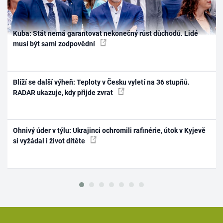
Kuba: Stát nemá garantovat nekonečný růst důchodů. Lidé
musí být sami zodpovědní
Blíží se další výheň: Teploty v Česku vyletí na 36 stupňů.
RADAR ukazuje, kdy přijde zvrat
Ohnivý úder v týlu: Ukrajinci ochromili rafinérie, útok v Kyjevě
si vyžádal i život dítěte