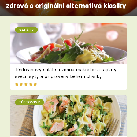
zdravá a originální alternativa klasiky
SALÁTY
Těstovinový salát s uzenou makrelou a rajčaty –
svěží, sytý a připravený během chvilky
TĚSTOVINY