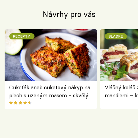
Návrhy pro vás
RECEPTY
SLADKÉ
Cukeťák aneb cuketový nákyp na
Vláčný koláč 
plech s uzeným masem – skvělý
mandlemi – l
způsob, jak zpracovat přerostlé
i na oslavu
cukety