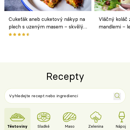
Cukeťák aneb cuketový nákyp na
Vláčný koláč 
plech s uzeným masem – skvělý
mandlemi – l
způsob, jak zpracovat přerostlé
i na oslavu
cukety
Recepty
Těstoviny
Sladké
Maso
Zelenina
Nápoje