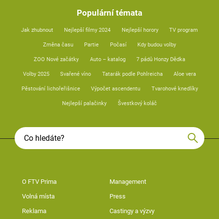
Populární témata
Jak zhubnout
Nejlepší filmy 2024
Nejlepší horory
TV program
Změna času
Partie
Počasí
Kdy budou volby
ZOO Nové začátky
Auto – katalog
7 pádů Honzy Dědka
Volby 2025
Svařené víno
Tatarák podle Pohlreicha
Aloe vera
Pěstování lichořeřišnice
Výpočet ascendentu
Tvarohové knedlíky
Nejlepší palačinky
Švestkový koláč
O FTV Prima
Management
Volná místa
Press
Reklama
Castingy a výzvy