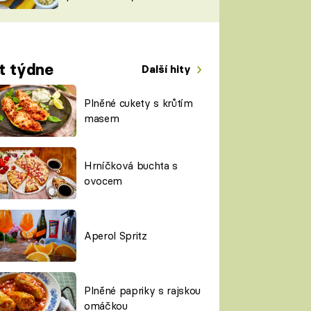
TORKY
ESH
t týdne
Další hity
Plněné cukety s krůtím
masem
Hrníčková buchta s
ovocem
Aperol Spritz
Plněné papriky s rajskou
omáčkou