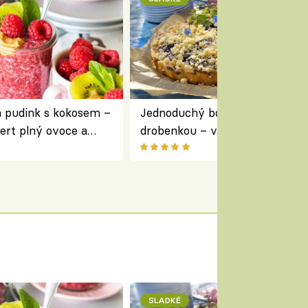
a pudink s kokosem –
Jednoduchý borůvkový koláč s
ert plný ovoce a
drobenkou – vláčný moučník p
ovoce
SLADKÉ