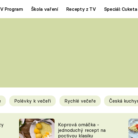
V Program
Škola vaření
Recepty z TV
Speciál: Cuketa
Polévky
Saláty
ČESKÁ KLASIKA
TĚSTOVIN
SILNÉ VÝVARY
SLADKÉ
KRÉMOVÉ
BEZMASÁ J
e
Polévky k večeři
Rychlé večeře
Česká kuchy
y
Tipy a triky
Novink
zy
Koprová omáčka -
jednoduchý recept na
poctivou klasiku
KAM ZA JÍDLEM
BLOG