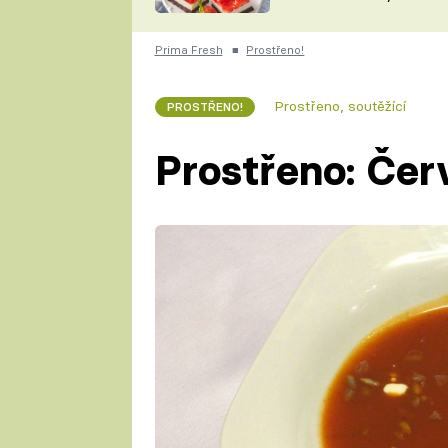
nepotřebujete troubu
ZDENĚK
ČESKO NA TALÍŘI
POHLREICH
Prima Fresh
■
Prostřeno!
KAROLÍNA,
JAROSLAV SAPÍK
DOMÁCÍ
Prostřeno, soutěžící
PROSTŘENO!
KUCHAŘKA
KAROLÍNA
KAMBERSKÁ
Prostřeno: Čer