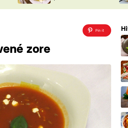
ŠÉFREDAK
VYCHYTÁVKY
SOUTĚŽ FR
NA NÁKUPECH
ČASOPIS
Hi
Pin it
vené zore