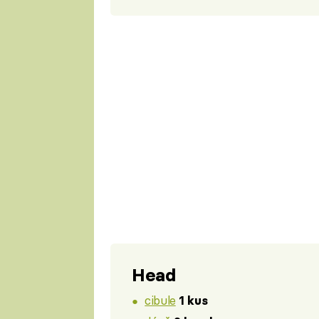
Head
cibule
1 kus