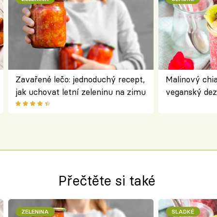
Zavařené lečo: jednoduchý recept,
Malinový chi
jak uchovat letní zeleninu na zimu
veganský dez
ořechů
Přečtěte si také
ZELENINA
SLADKÉ