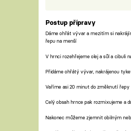
Postup přípravy
Dáme ohřát vývar a mezitím si nakrájím
řepu na menší
V hrnci rozehřejeme olej a sůl a cibul
Přidáme ohřátý vývar, nakrájenou tyke
Vaříme asi 20 minut do změknutí řepy
Celý obsah hrnce pak rozmixujeme a 
Nakonec můžeme zjemnit obilným nebo 