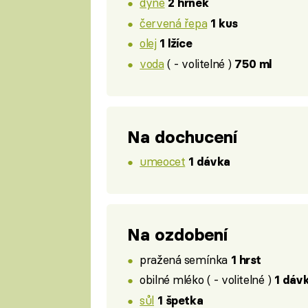
dýně
2 hrnek
červená řepa
1 kus
olej
1 lžíce
voda
( - volitelné )
750 ml
Na dochucení
umeocet
1 dávka
Na ozdobení
pražená semínka
1 hrst
obilné mléko ( - volitelné )
1 dáv
sůl
1 špetka