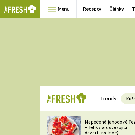
Menu
Recepty
Články
T
Oblíbené
Přílohy
recepty
HRANOLKY
HOUBY
KNEDLÍKY
DÝNĚ
KAŠE
RYCHLOVKY
Trendy:
Kuř
Populární
Videorecept
Nepečené jahodové ře
– lehký a osvěžující
kuchaři
dezert, na který
TEĎ VAŘÍ ŠÉF!