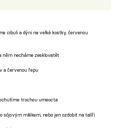
e cibuli a dýni na velké kostky, červenou
i na něm necháme zesklovatět
v a červenou řepu
dochutíme trochou umeocta
sójovým mlékem, nebo jen ozdobit na talíři