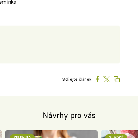
semínka
Sdílejte článek
Návrhy pro vás
ZELENINA
SLADKÉ