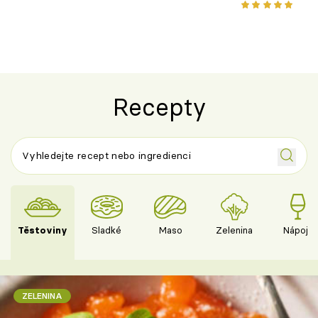
klasika, která chutná stejně skvěle
chuťovka z gr
jako dřív
Recepty
Těstoviny
Sladké
Maso
Zelenina
Nápoje
ZELENINA