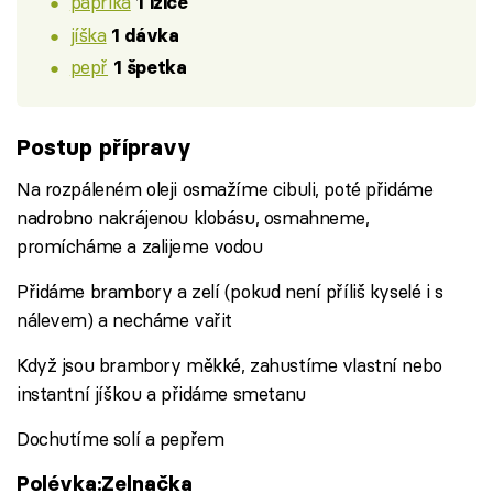
paprika
1 lžíce
jíška
1 dávka
pepř
1 špetka
Postup přípravy
Na rozpáleném oleji osmažíme cibuli, poté přidáme
nadrobno nakrájenou klobásu, osmahneme,
promícháme a zalijeme vodou
Přidáme brambory a zelí (pokud není příliš kyselé i s
nálevem) a necháme vařit
Když jsou brambory měkké, zahustíme vlastní nebo
instantní jíškou a přidáme smetanu
Dochutíme solí a pepřem
Polévka:Zelnačka