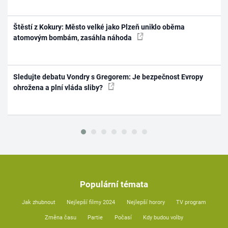
Štěstí z Kokury: Město velké jako Plzeň uniklo oběma
atomovým bombám, zasáhla náhoda
Sledujte debatu Vondry s Gregorem: Je bezpečnost Evropy
ohrožena a plní vláda sliby?
Populární témata
Jak zhubnout
Nejlepší filmy 2024
Nejlepší horory
TV program
Změna času
Partie
Počasí
Kdy budou volby