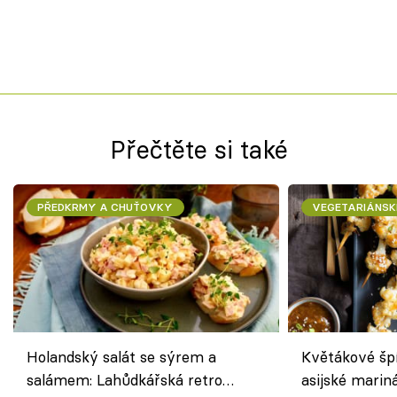
Přečtěte si také
PŘEDKRMY A CHUŤOVKY
VEGETARIÁNSK
Holandský salát se sýrem a
Květákové šp
salámem: Lahůdkářská retro
asijské marin