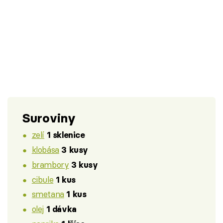
Suroviny
zelí
1 sklenice
klobása
3 kusy
brambory
3 kusy
cibule
1 kus
smetana
1 kus
olej
1 dávka