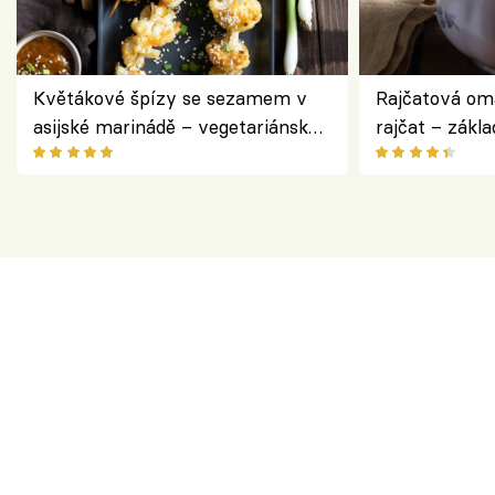
Květákové špízy se sezamem v
Rajčatová om
asijské marinádě – vegetariánská
rajčat – zákla
chuťovka z grilu