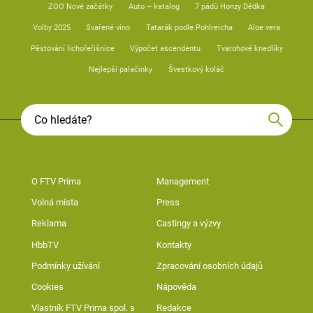
ZOO Nové začátky
Auto – katalog
7 pádů Honzy Dědka
Volby 2025
Svařené víno
Tatarák podle Pohlreicha
Aloe vera
Pěstování lichořeřišnice
Výpočet ascendentu
Tvarohové knedlíky
Nejlepší palačinky
Švestkový koláč
O FTV Prima
Management
Volná místa
Press
Reklama
Castingy a výzvy
HbbTV
Kontakty
Podmínky užívání
Zpracování osobních údajů
Cookies
Nápověda
Vlastník FTV Prima spol. s
Redakce