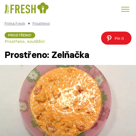
Prima Fresh
■
Prostřeno!
Kuře
Polévky k večeři
Rychlé večeře
Trendy:
PROSTŘENO!
Pin it
Prostřeno, soutěžící
Česká kuchyně
Čokoláda
Prostřeno: Zelňačka
Témata
Recepty
Články
TV Program