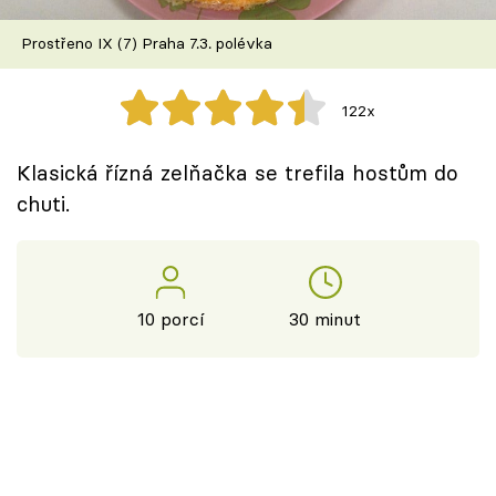
Škola vaření
Prostřeno IX (7) Praha 7.3. polévka
Recepty z TV
122x
Speciál: Cuketa
Klasická řízná zelňačka se trefila hostům do
Těhotnej kuchař
chuti.
Sledujte prima+
Přihlášení
10 porcí
30 minut
Sledujte nás