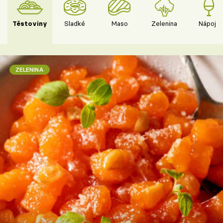
Těstoviny
Sladké
Maso
Zelenina
Nápoje
ZELENINA