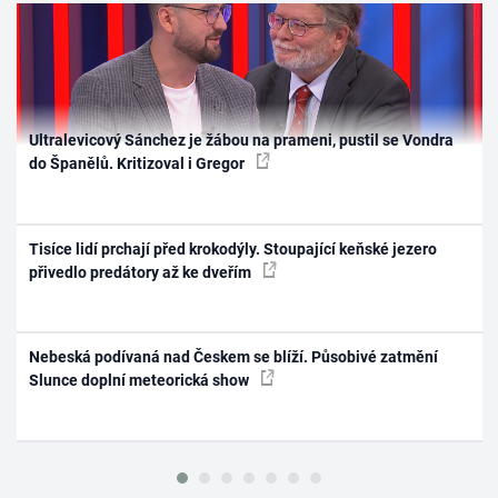
Ultralevicový Sánchez je žábou na prameni, pustil se Vondra
do Španělů. Kritizoval i Gregor
Tisíce lidí prchají před krokodýly. Stoupající keňské jezero
přivedlo predátory až ke dveřím
Nebeská podívaná nad Českem se blíží. Působivé zatmění
Slunce doplní meteorická show