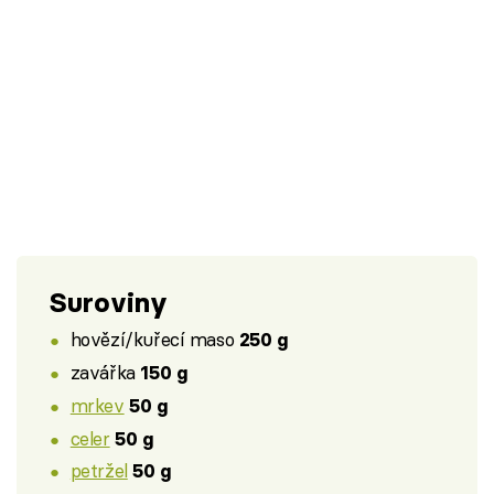
Suroviny
hovězí/kuřecí maso
250 g
zavářka
150 g
mrkev
50 g
celer
50 g
petržel
50 g