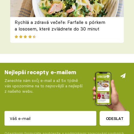
Rychlá a zdravá večeře: Farfalle s pórkem
a lososem, které zvládnete do 30 minut
Nejlepší recepty e-mailem
Zanechte nám svůj e-mail a až 5x týdně
vás upozorníme na to nejnovější a nejlepší
z našeho webu.
ODESLAT
Odesláním formuláře souhlasíte s
podmínkami zpracování osobních