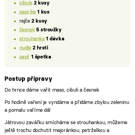
cibule
2 kusy
paprika
1 kus
rajče
2 kusy
česnek
5 stroužky
strouhanka
1 dávka
nudle
2 hrsti
pepř
1 špetka
Postup přípravy
Do hrnce dáme vařit maso, cibuli a česnek
Po hodině vaření je vyndáme a přidáme zbylou zeleninu
a pomalu vaříme dál
Játrovou zavářku smícháme se strouhankou, můžeme
ještě trochu dochutit majoránkou, petrželkou a