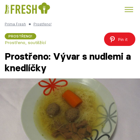
Prima Fresh
■
Prostřeno!
Kuře
Polévky k večeři
Rychlé večeře
Trendy:
PROSTŘENO!
Pin it
Prostřeno, soutěžící
Česká kuchyně
Čokoláda
Prostřeno: Vývar s nudlemi a
knedlíčky
Témata
Recepty
Články
TV Program