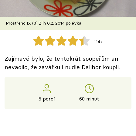
Škola vaření
Recepty z TV
Prostřeno IX (3) Zlín 6.2. 2014 polévka
Speciál: Cuketa
114x
Těhotnej kuchař
Zajímavé bylo, že tentokrát soupeřům ani
Sledujte prima+
nevadilo, že zavářku i nudle Dalibor koupil.
Přihlášení
5 porcí
60 minut
Sledujte nás