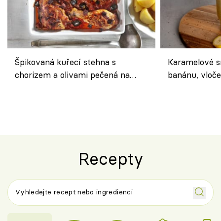
Špikovaná kuřecí stehna s
Karamelové s
chorizem a olivami pečená na
banánu, vloče
letní zelenině – šťavnaté maso s
snídaně do sk
výraznou chutí inspirovanou
Španělskem
Recepty