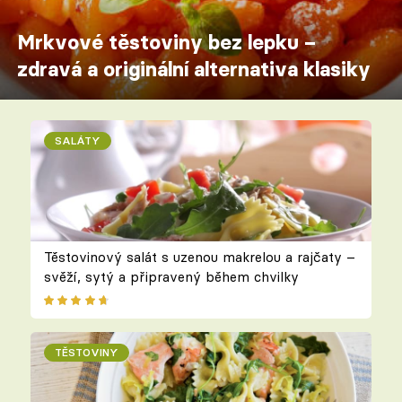
Mrkvové těstoviny bez lepku –
zdravá a originální alternativa klasiky
SALÁTY
Těstovinový salát s uzenou makrelou a rajčaty –
svěží, sytý a připravený během chvilky
TĚSTOVINY