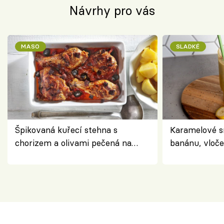
Návrhy pro vás
MASO
SLADKÉ
Špikovaná kuřecí stehna s
Karamelové s
chorizem a olivami pečená na
banánu, vloče
letní zelenině – šťavnaté maso s
snídaně do sk
výraznou chutí inspirovanou
Španělskem