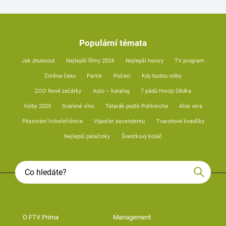
Populární témata
Jak zhubnout
Nejlepší filmy 2024
Nejlepší horory
TV program
Změna času
Partie
Počasí
Kdy budou volby
ZOO Nové začátky
Auto – katalog
7 pádů Honzy Dědka
Volby 2025
Svařené víno
Tatarák podle Pohlreicha
Aloe vera
Pěstování lichořeřišnice
Výpočet ascendentu
Tvarohové knedlíky
Nejlepší palačinky
Švestkový koláč
O FTV Prima
Management