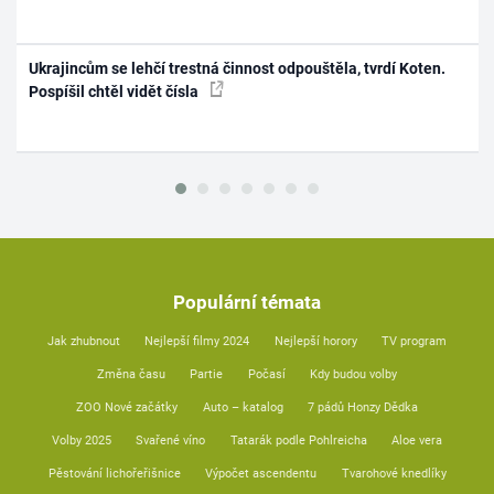
Ukrajincům se lehčí trestná činnost odpouštěla, tvrdí Koten.
Pospíšil chtěl vidět čísla
Populární témata
Jak zhubnout
Nejlepší filmy 2024
Nejlepší horory
TV program
Změna času
Partie
Počasí
Kdy budou volby
ZOO Nové začátky
Auto – katalog
7 pádů Honzy Dědka
Volby 2025
Svařené víno
Tatarák podle Pohlreicha
Aloe vera
Pěstování lichořeřišnice
Výpočet ascendentu
Tvarohové knedlíky