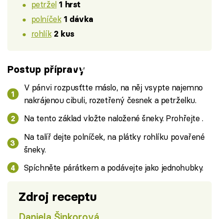
petržel
1 hrst
polníček
1 dávka
rohlík
2 kus
Failed to fetch
Postup přípravy
V pánvi rozpusťtte máslo, na něj vsypte najemno
nakrájenou cibuli, rozetřený česnek a petrželku.
Na tento základ vložte naložené šneky. Prohřejte .
Na talíř dejte polníček, na plátky rohlíku povařené
šneky.
Spíchněte párátkem a podávejte jako jednohubky.
Zdroj receptu
Daniela Šinkorová