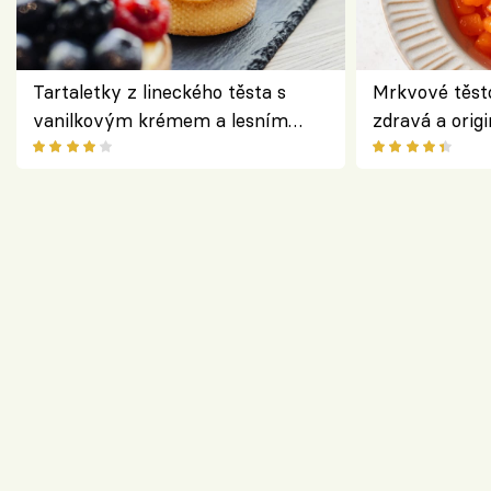
Tartaletky z lineckého těsta s
Mrkvové těst
vanilkovým krémem a lesním
zdravá a origi
ovocem podle Bread Society
klasiky