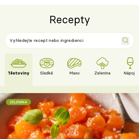
Recepty
Těstoviny
Sladké
Maso
Zelenina
Nápoje
ZELENINA