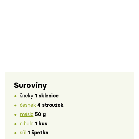
Suroviny
šneky
1 sklenice
česnek
4 stroužek
máslo
50 g
cibule
1 kus
sůl
1 špetka