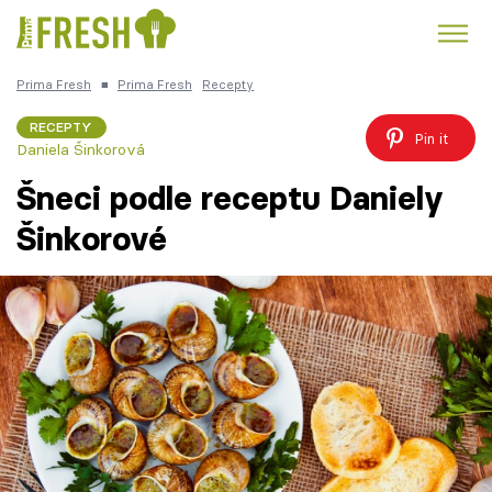
Prima Fresh
■
Prima Fresh
Recepty
Kuře
Polévky k večeři
Rychlé večeře
Trendy:
RECEPTY
Pin it
Daniela Šinkorová
Česká kuchyně
Čokoláda
Šneci podle receptu Daniely
Šinkorové
Témata
Recepty
Články
TV Program