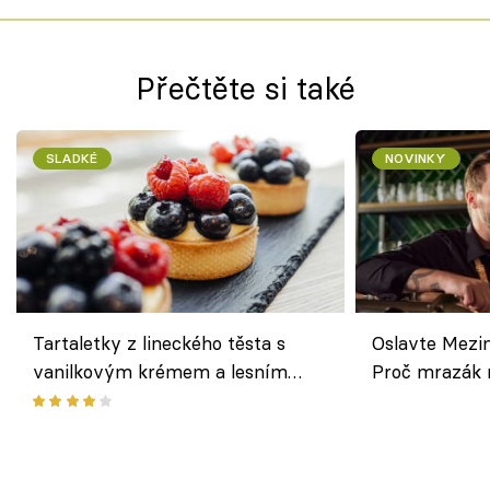
Přečtěte si také
SLADKÉ
NOVINKY
Tartaletky z lineckého těsta s
Oslavte Mezin
vanilkovým krémem a lesním
Proč mrazák n
ovocem podle Bread Society
horku vsadit 