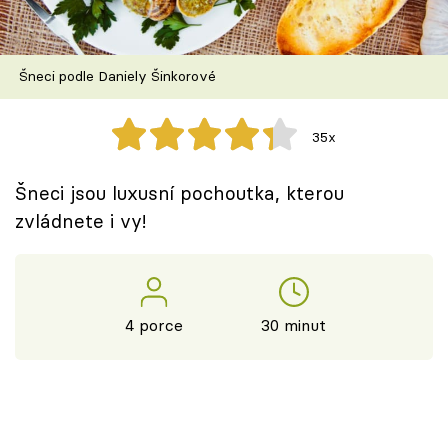
Škola vaření
Recepty z TV
Šneci podle Daniely Šinkorové
Speciál: Cuketa
35x
Těhotnej kuchař
Šneci jsou luxusní pochoutka, kterou
Sledujte prima+
zvládnete i vy!
Přihlášení
4 porce
30 minut
Sledujte nás