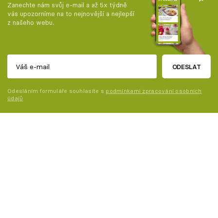
Zanechte nám svůj e-mail a až 5x týdně
vás upozorníme na to nejnovější a nejlepší
z našeho webu.
ODESLAT
Odesláním formuláře souhlasíte s
podmínkami zpracování osobních
údajů