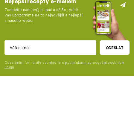
Nejlepší recepty e-mailem
Zanechte nám svůj e-mail a až 5x týdně
vás upozorníme na to nejnovější a nejlepší
z našeho webu.
ODESLAT
Odesláním formuláře souhlasíte s
podmínkami zpracování osobních
údajů