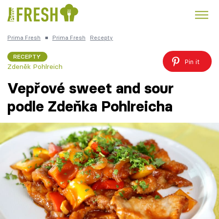
Prima Fresh
■
Prima Fresh
Recepty
Kuře
Polévky k večeři
Rychlé večeře
Trendy:
RECEPTY
Pin it
Zdeněk Pohlreich
Česká kuchyně
Čokoláda
Vepřové sweet and sour
podle Zdeňka Pohlreicha
Témata
Recepty
Články
TV Program