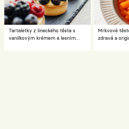
Tartaletky z lineckého těsta s
Mrkvové těst
vanilkovým krémem a lesním
zdravá a origi
ovocem podle Bread Society
klasiky