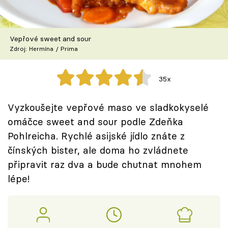
Škola vaření
Recepty z TV
Vepřové sweet and sour
Zdroj: Hermína / Prima
Speciál: Cuketa
35x
Těhotnej kuchař
Vyzkoušejte vepřové maso ve sladkokyselé
Sledujte prima+
omáčce sweet and sour podle Zdeňka
Pohlreicha. Rychlé asijské jídlo znáte z
Přihlášení
čínských bister, ale doma ho zvládnete
připravit raz dva a bude chutnat mnohem
lépe!
Sledujte nás