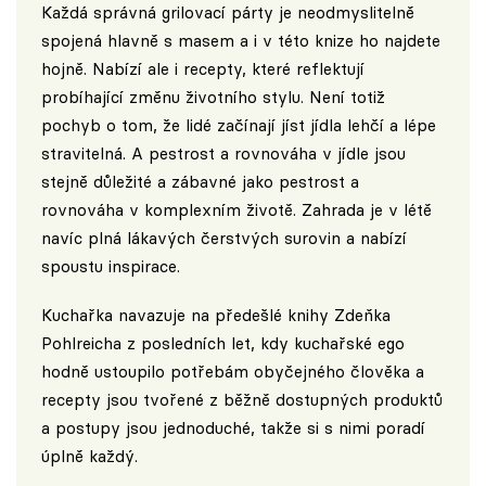
Každá správná grilovací párty je neodmyslitelně
spojená hlavně s masem a i v této knize ho najdete
hojně. Nabízí ale i recepty, které reflektují
probíhající změnu životního stylu. Není totiž
pochyb o tom, že lidé začínají jíst jídla lehčí a lépe
stravitelná. A pestrost a rovnováha v jídle jsou
stejně důležité a zábavné jako pestrost a
rovnováha v komplexním životě. Zahrada je v létě
navíc plná lákavých čerstvých surovin a nabízí
spoustu inspirace.
Kuchařka navazuje na předešlé knihy Zdeňka
Pohlreicha z posledních let, kdy kuchařské ego
hodně ustoupilo potřebám obyčejného člověka a
recepty jsou tvořené z běžně dostupných produktů
a postupy jsou jednoduché, takže si s nimi poradí
úplně každý.