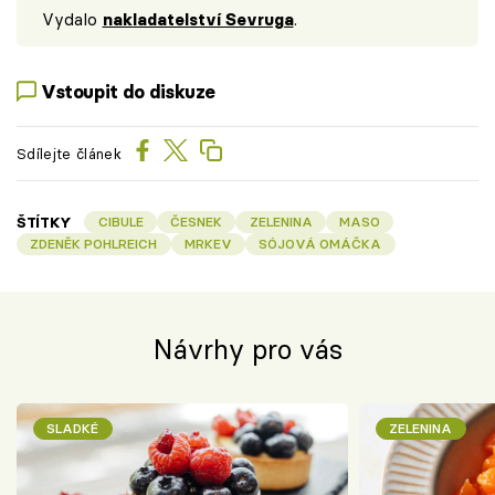
Vydalo
nakladatelství Sevruga
.
Vstoupit do diskuze
Sdílejte článek
ŠTÍTKY
CIBULE
ČESNEK
ZELENINA
MASO
ZDENĚK POHLREICH
MRKEV
SÓJOVÁ OMÁČKA
Návrhy pro vás
SLADKÉ
ZELENINA