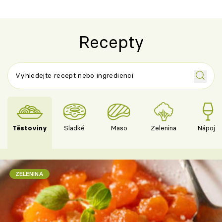
Recepty
Těstoviny
Sladké
Maso
Zelenina
Nápoje
ZELENINA