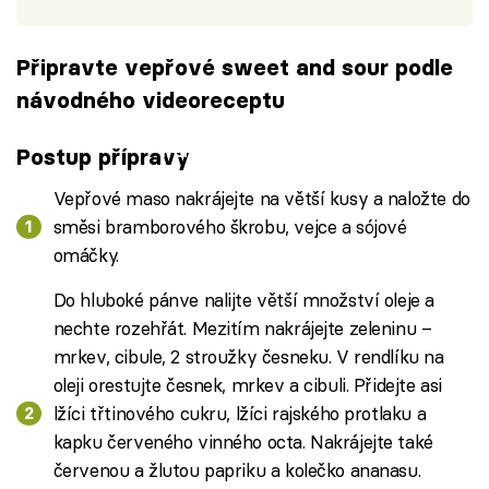
Připravte vepřové sweet and sour podle
návodného videoreceptu
Failed to fetch
Postup přípravy
Vepřové maso nakrájejte na větší kusy a naložte do
směsi bramborového škrobu, vejce a sójové
omáčky.
Do hluboké pánve nalijte větší množství oleje a
nechte rozehřát. Mezitím nakrájejte zeleninu –
mrkev, cibule, 2 stroužky česneku. V rendlíku na
oleji orestujte česnek, mrkev a cibuli. Přidejte asi
lžíci třtinového cukru, lžíci rajského protlaku a
kapku červeného vinného octa. Nakrájejte také
červenou a žlutou papriku a kolečko ananasu.