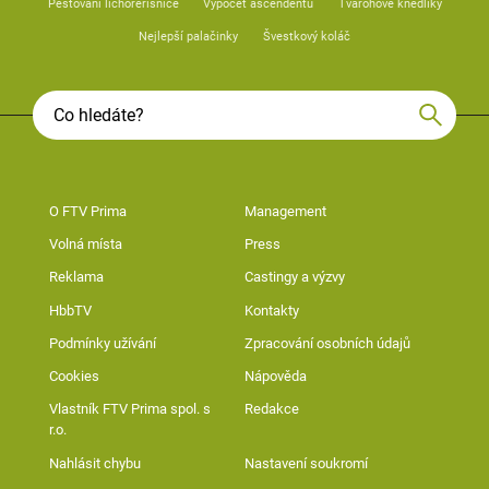
Pěstování lichořeřišnice
Výpočet ascendentu
Tvarohové knedlíky
Nejlepší palačinky
Švestkový koláč
O FTV Prima
Management
Volná místa
Press
Reklama
Castingy a výzvy
HbbTV
Kontakty
Podmínky užívání
Zpracování osobních údajů
Cookies
Nápověda
Vlastník FTV Prima spol. s
Redakce
r.o.
Nahlásit chybu
Nastavení soukromí