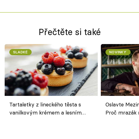
Přečtěte si také
SLADKÉ
NOVINKY
Tartaletky z lineckého těsta s
Oslavte Mezin
vanilkovým krémem a lesním
Proč mrazák n
ovocem podle Bread Society
horku vsadit 