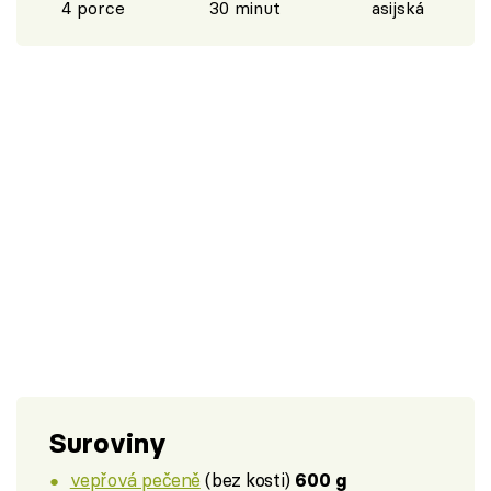
4 porce
30 minut
asijská
Suroviny
vepřová pečeně
(bez kosti)
600 g