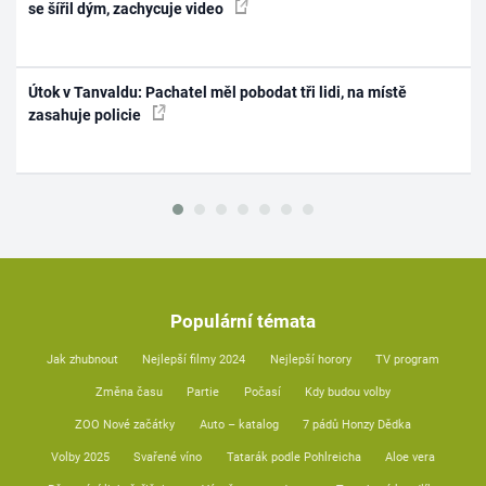
se šířil dým, zachycuje video
Útok v Tanvaldu: Pachatel měl pobodat tři lidi, na místě
zasahuje policie
Populární témata
Jak zhubnout
Nejlepší filmy 2024
Nejlepší horory
TV program
Změna času
Partie
Počasí
Kdy budou volby
ZOO Nové začátky
Auto – katalog
7 pádů Honzy Dědka
Volby 2025
Svařené víno
Tatarák podle Pohlreicha
Aloe vera