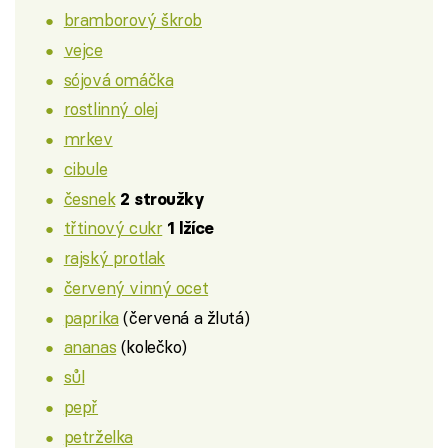
bramborový škrob
vejce
sójová omáčka
rostlinný olej
mrkev
cibule
česnek
2 stroužky
třtinový cukr
1 lžíce
rajský protlak
červený vinný ocet
paprika
(červená a žlutá)
ananas
(kolečko)
sůl
pepř
petrželka