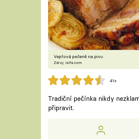
Vepřová pečeně na pivu
Zdroj: isifa.com
41x
Tradiční pečínka nikdy nezklame
připravit.