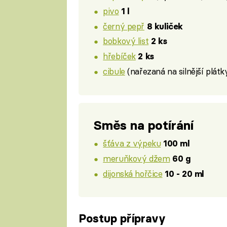
pivo
1 l
černý pepř
8 kuliček
bobkový list
2 ks
hřebíček
2 ks
cibule
(nařezaná na silnější plátk
Směs na potírání
šťáva z výpeku
100 ml
meruňkový džem
60 g
dijonská hořčice
10 - 20 ml
Postup přípravy