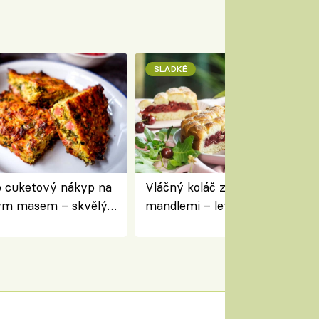
SLADKÉ
 cuketový nákyp na
Vláčný koláč z jogurtu s višněm
ým masem – skvělý
mandlemi – letní moučník ke 
pracovat přerostlé
i na oslavu