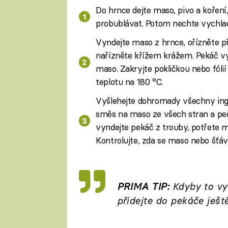
Do hrnce dejte maso, pivo a koření
probublávat. Potom nechte vychla
Vyndejte maso z hrnce, ořízněte p
nařízněte křížem krážem. Pekáč vym
maso. Zakryjte pokličkou nebo fóli
teplotu na 180 °C.
Vyšlehejte dohromady všechny ing
směs na maso ze všech stran a peč
vyndejte pekáč z trouby, potřete m
Kontrolujte, zda se maso nebo šťáv
PRIMA TIP:
Kdyby to vyp
přidejte do pekáče ještě