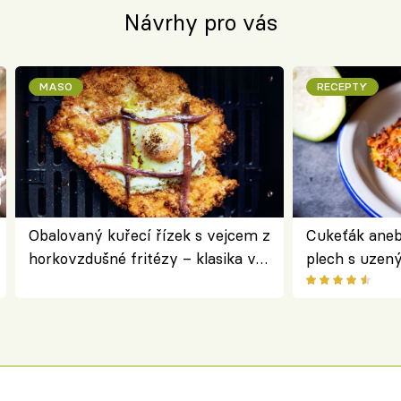
Návrhy pro vás
MASO
RECEPTY
Obalovaný kuřecí řízek s vejcem z
Cukeťák aneb
horkovzdušné fritézy – klasika v
plech s uzen
novém pojetí podle Jamieho
způsob, jak z
Olivera
cukety