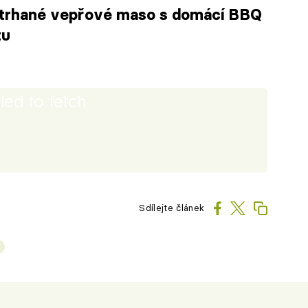
 trhané vepřové maso s domácí BBQ
tu
iled to fetch
Sdílejte článek