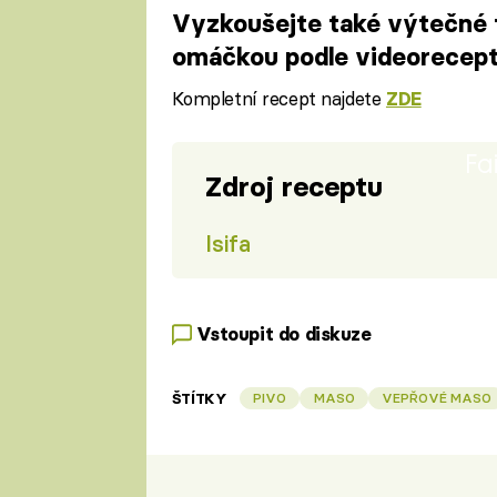
Vyzkoušejte také výtečné
omáčkou podle videorecep
Kompletní recept najdete
ZDE
Fa
Zdroj receptu
Isifa
Vstoupit do diskuze
ŠTÍTKY
PIVO
MASO
VEPŘOVÉ MASO