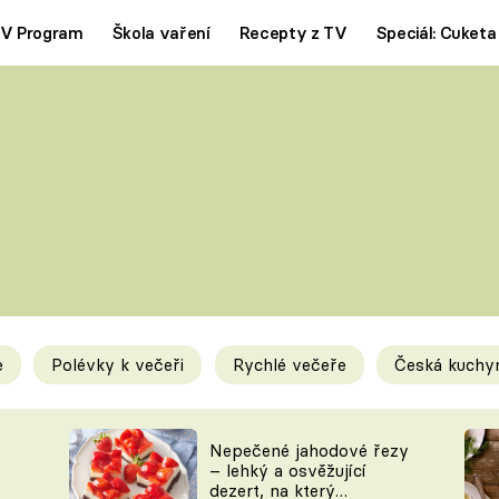
V Program
Škola vaření
Recepty z TV
Speciál: Cuketa
Polévky
Saláty
ČESKÁ KLASIKA
TĚSTOVIN
SILNÉ VÝVARY
SLADKÉ
KRÉMOVÉ
BEZMASÁ J
e
Polévky k večeři
Rychlé večeře
Česká kuchy
y
Tipy a triky
Novink
Nepečené jahodové řezy
– lehký a osvěžující
dezert, na který
KAM ZA JÍDLEM
BLOG