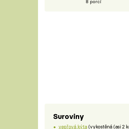
8 porcí
Suroviny
vepřová kýta
(vykostěná (asi 2 k