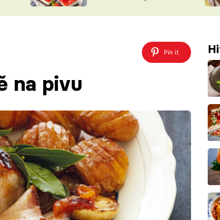
nepotřebujete troubu
ŠÉFREDAK
VYCHYTÁVKY
SOUTĚŽ FR
NA NÁKUPECH
ČASOPIS
Hi
Pin it
 na pivu