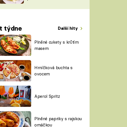
TORKY
ESH
t týdne
Další hity
Plněné cukety s krůtím
masem
Hrníčková buchta s
ovocem
Aperol Spritz
Plněné papriky s rajskou
omáčkou