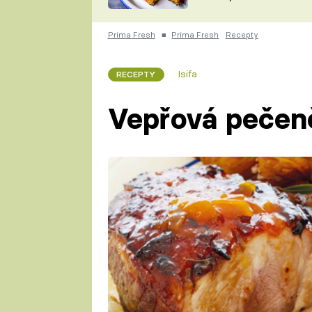
skvělý způsob, jak
ZDENĚK
zpracovat přerostlé
ČESKO NA TALÍŘI
cukety
POHLREICH
Prima Fresh
■
Prima Fresh
Recepty
KAROLÍNA,
JAROSLAV SAPÍK
DOMÁCÍ
Isifa
RECEPTY
KUCHAŘKA
KAROLÍNA
KAMBERSKÁ
Vepřová pečeně