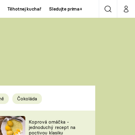
Těhotnej kuchař
Sledujte prima+
Vyhledávání
Můj p
Prima+
Y
CNN Prima NEWS
Prima ZOOM
ÍDLA
Prima LIVING
Prima Ženy
ně
Čokoláda
Prima LAJK
y
Koprová omáčka -
jednoduchý recept na
Sledujte nás
poctivou klasiku