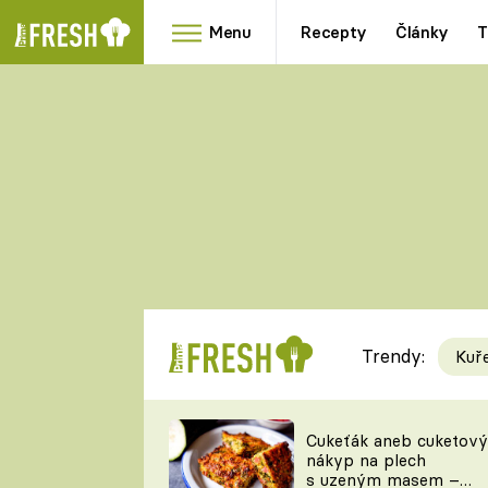
Menu
Recepty
Články
T
Oblíbené
Přílohy
recepty
HRANOLKY
HOUBY
KNEDLÍKY
DÝNĚ
KAŠE
RYCHLOVKY
Trendy:
Kuř
Populární
Videorecept
Cukeťák aneb cuketový
nákyp na plech
kuchaři
s uzeným masem –
TEĎ VAŘÍ ŠÉF!