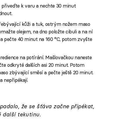
, přiveďte k varu a nechte 30 minut
dnout.
řebývající kůži a tuk, ostrým nožem maso
ažte olejem, na dno položte cibuli a na ní
í a pečte 40 minut na 160 °C, potom zvyšte
redience na potírání. Mašlovačkou naneste
te odkryté dalších asi 20 minut. Potom
aso zbývající směsí a pečte ještě 20 minut.
a nepřipékají.
adalo, že se šťáva začne připékat,
 další tekutinu.