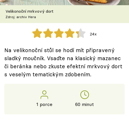
Škola vaření
Velikonoční mrkvový dort
Zdroj: archiv Hera
Recepty z TV
Speciál: Cuketa
24x
Těhotnej kuchař
Na velikonoční stůl se hodí mít připravený
sladký moučník. Vsaďte na klasický mazanec
Sledujte prima+
či beránka nebo zkuste efektní mrkvový dort
s veselým tematickým zdobením.
Přihlášení
Sledujte nás
1 porce
60 minut