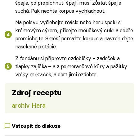
špejle, po propíchnutí špejlí musí zůstat špejle
suchá. Pak nechte korpus vychladnout.
Na polevu vyšlehejte máslo nebo heru spolu s
krémovým sýrem, přidejte moučkový cukr a dobře
promíchejte. Směsí pomažte korpus a navrch dejte
nasekané pistácie.
Z fondánu si připrevte ozdobičky – zadeček a
tlapky zajíčka – a z pomerančové kůry a pažitky
vršky mrkviček, a dort jimi ozdobte.
Zdroj receptu
archiv Hera
Vstoupit do diskuze