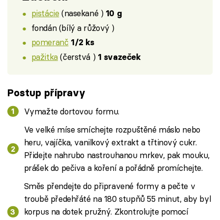
pistácie
(nasekané )
10 g
fondán (bílý a růžový )
pomeranč
1/2 ks
pažitka
(čerstvá )
1 svazeček
Postup přípravy
Vymažte dortovou formu.
Ve velké míse smíchejte rozpuštěné máslo nebo
heru, vajíčka, vanilkový extrakt a třtinový cukr.
Přidejte nahrubo nastrouhanou mrkev, pak mouku,
prášek do pečiva a koření a pořádně promíchejte.
Směs přendejte do připravené formy a pečte v
troubě předehřáté na 180 stupňů 55 minut, aby byl
korpus na dotek pružný. Zkontrolujte pomocí