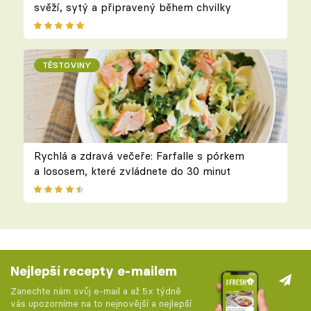
svěží, sytý a připravený během chvilky
TĚSTOVINY
Rychlá a zdravá večeře: Farfalle s pórkem
a lososem, které zvládnete do 30 minut
Nejlepší recepty e-mailem
Zanechte nám svůj e-mail a až 5x týdně
vás upozorníme na to nejnovější a nejlepší