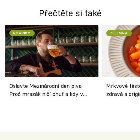
Přečtěte si také
NOVINKY
ZELENINA
Oslavte Mezinárodní den piva:
Mrkvové těst
Proč mrazák ničí chuť a kdy v
zdravá a origi
horku vsadit na šnyt?
klasiky