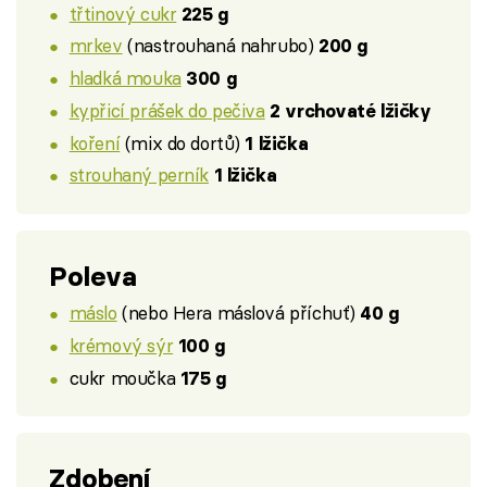
třtinový cukr
225 g
mrkev
(nastrouhaná nahrubo)
200 g
hladká mouka
300 g
kypřicí prášek do pečiva
2 vrchovaté lžičky
koření
(mix do dortů)
1 lžička
strouhaný perník
1 lžička
Poleva
máslo
(nebo Hera máslová příchuť)
40 g
krémový sýr
100 g
cukr moučka
175 g
Zdobení