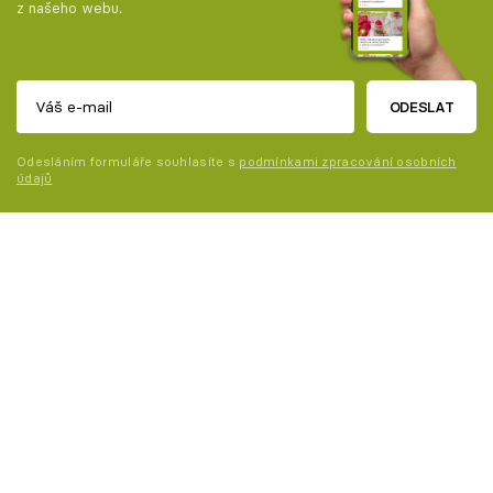
z našeho webu.
ODESLAT
Odesláním formuláře souhlasíte s
podmínkami zpracování osobních
údajů