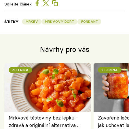
Sdílejte článek
ŠTÍTKY
MRKEV
MRKVOVÝ DORT
FONDANT
Návrhy pro vás
ZELENINA
ZELENINA
Mrkvové těstoviny bez lepku –
Zavařené lečo
zdravá a originální alternativa
jak uchovat l