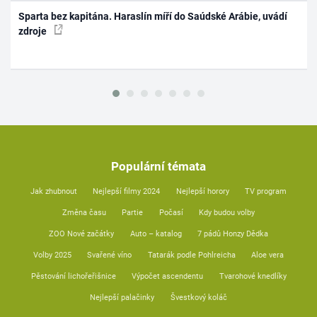
Sparta bez kapitána. Haraslín míří do Saúdské Arábie, uvádí
zdroje
Populární témata
Jak zhubnout
Nejlepší filmy 2024
Nejlepší horory
TV program
Změna času
Partie
Počasí
Kdy budou volby
ZOO Nové začátky
Auto – katalog
7 pádů Honzy Dědka
Volby 2025
Svařené víno
Tatarák podle Pohlreicha
Aloe vera
Pěstování lichořeřišnice
Výpočet ascendentu
Tvarohové knedlíky
Nejlepší palačinky
Švestkový koláč