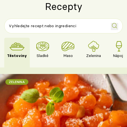
Recepty
Těstoviny
Sladké
Maso
Zelenina
Nápoje
ZELENINA