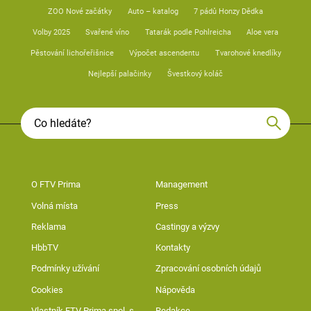
ZOO Nové začátky
Auto – katalog
7 pádů Honzy Dědka
Volby 2025
Svařené víno
Tatarák podle Pohlreicha
Aloe vera
Pěstování lichořeřišnice
Výpočet ascendentu
Tvarohové knedlíky
Nejlepší palačinky
Švestkový koláč
O FTV Prima
Management
Volná místa
Press
Reklama
Castingy a výzvy
HbbTV
Kontakty
Podmínky užívání
Zpracování osobních údajů
Cookies
Nápověda
Vlastník FTV Prima spol. s
Redakce