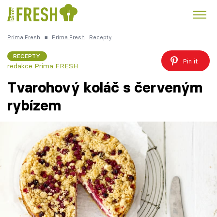
Prima Fresh
■
Prima Fresh
Recepty
Kuře
Polévky k večeři
Rychlé večeře
Trendy:
RECEPTY
Pin it
redakce Prima FRESH
Česká kuchyně
Čokoláda
Tvarohový koláč s červeným
rybízem
Témata
Recepty
Články
TV Program