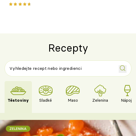
klasika, která
jako dřív
Recepty
Těstoviny
Sladké
Maso
Zelenina
Nápoje
ZELENINA