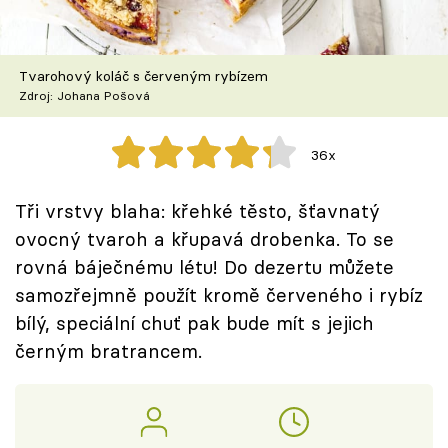
Škola vaření
Recepty z TV
Tvarohový koláč s červeným rybízem
Zdroj: Johana Pošová
Speciál: Cuketa
36x
Těhotnej kuchař
Tři vrstvy blaha: křehké těsto, šťavnatý
Sledujte prima+
ovocný tvaroh a křupavá drobenka. To se
rovná báječnému létu! Do dezertu můžete
Přihlášení
samozřejmně použít kromě červeného i rybíz
bílý, speciální chuť pak bude mít s jejich
černým bratrancem.
Sledujte nás