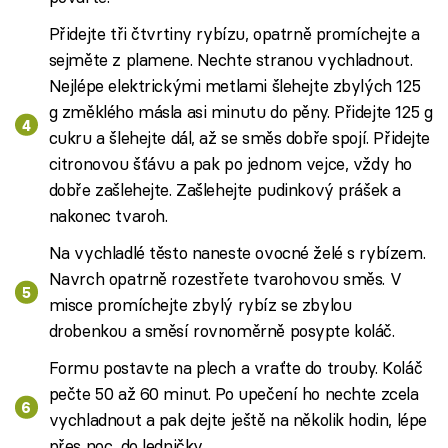
Přidejte tři čtvrtiny rybízu, opatrně promíchejte a
sejměte z plamene. Nechte stranou vychladnout.
Nejlépe elektrickými metlami šlehejte zbylých 125
g změklého másla asi minutu do pěny. Přidejte 125 g
cukru a šlehejte dál, až se směs dobře spojí. Přidejte
citronovou šťávu a pak po jednom vejce, vždy ho
dobře zašlehejte. Zašlehejte pudinkový prášek a
nakonec tvaroh.
Na vychladlé těsto naneste ovocné želé s rybízem.
Navrch opatrně rozestřete tvarohovou směs. V
misce promíchejte zbylý rybíz se zbylou
drobenkou a směsí rovnoměrně posypte koláč.
Formu postavte na plech a vraťte do trouby. Koláč
pečte 50 až 60 minut. Po upečení ho nechte zcela
vychladnout a pak dejte ještě na několik hodin, lépe
přes noc, do ledničky.