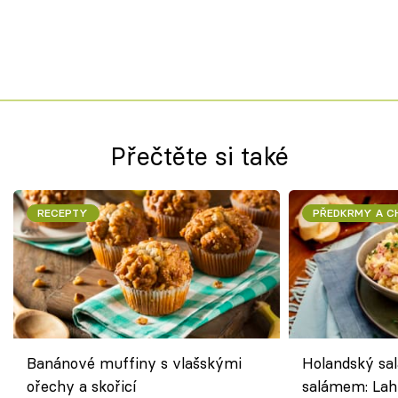
Přečtěte si také
RECEPTY
PŘEDKRMY A 
Banánové muffiny s vlašskými
Holandský sal
ořechy a skořicí
salámem: Lah