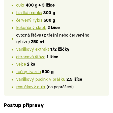
cukr
400 g + 3 lžíce
hladká mouka
300 g
červený rybíz
500 g
kukuřičný škrob
2 lžíce
ovocná šťáva (z třešní nebo červeného
rybízu)
250 ml
vanilkový extrakt
1/2 lžičky
citronová šťáva
1 lžíce
vejce
2 ks
tučný tvaroh
500 g
vanilkový pudink v prášku
2,5 lžíce
moučkový cukr
(na poprášení)
Postup přípravy