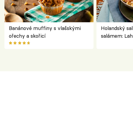
Banánové muffiny s vlašskými
Holandský sal
ořechy a skořicí
salámem: Lah
klasika, která
jako dřív