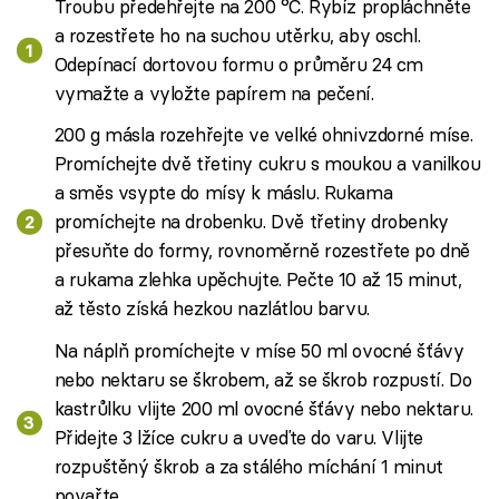
Troubu předehřejte na 200 °C. Rybíz propláchněte
a rozestřete ho na suchou utěrku, aby oschl.
Odepínací dortovou formu o průměru 24 cm
vymažte a vyložte papírem na pečení.
200 g másla rozehřejte ve velké ohnivzdorné míse.
Promíchejte dvě třetiny cukru s moukou a vanilkou
a směs vsypte do mísy k máslu. Rukama
promíchejte na drobenku. Dvě třetiny drobenky
přesuňte do formy, rovnoměrně rozestřete po dně
a rukama zlehka upěchujte. Pečte 10 až 15 minut,
až těsto získá hezkou nazlátlou barvu.
Na náplň promíchejte v míse 50 ml ovocné šťávy
nebo nektaru se škrobem, až se škrob rozpustí. Do
kastrůlku vlijte 200 ml ovocné šťávy nebo nektaru.
Přidejte 3 lžíce cukru a uveďte do varu. Vlijte
rozpuštěný škrob a za stálého míchání 1 minut
povařte.