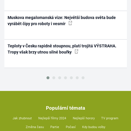
Muskova megalomanská vize: Největší budova světa bude
vyrábět čipy pro roboty i vesmír
Teploty v Česku rapidně stoupnou, platí trojitá VÝSTRAHA.
Tropy však brzy utnou silné bouřky
Populární témata
Jak zhubnout
Nejlepší filmy 2024
Nejlepší horory
TV program
Změna času
Partie
Počasí
Kdy budou volby