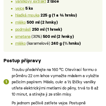
vanilkový extrakt
2 lžíce
vejce
5 ks
hladká mouka
225 g (1 a ¾ hrnku)
mléko
500 ml (2 hrnky)
podmáslí
250 ml (1 hrnek)
smetana
(30%)
500 ml (2 hrnky)
mléko
(karamelové)
240 g (⅔ hrnku)
Postup přípravy
Troubu předehřejte na 160 °C. Otevírací formu o
průměru 22 cm lehce vymažte máslem a vyložte
pečicím papírem. Máslo, cukr a ½ lžičky vanilky
utřete elektrickými metlami do pěny, trvá to 8 až
10 minut, a stírejte ji ze stěn mísy.
Po jednom pečlivě zatřete vejce. Postupně