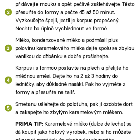
přidávejte mouku a opět pečlivě zašlehávejte. Těsto
přesuňte do formy a pečte 45 až 50 minut.
Vyzkoušejte špejlí, jestli je korpus propečený.
Nechte ho úplně vychladnout ve formě.
Mléko, kondenzované mléko a podmáslí plus
polovinu karamelového mléka dejte spolu se zbylou
vanilkou do džbánku a dobře prošlehejte.
Korpus i s formou postavte na plech a přelijte ho
mléčnou směsí. Dejte ho na 2 až 3 hodiny do
ledničky, aby důkladně nasákl. Pak ho vyjměte z
formy a přesuňte na talíř.
Smetanu ušlehejte do polotuha, pak jí ozdobte dort
a zakapejte ho zbylým karamelovým mlékem.
Karamelové mléko (dulce de leche) se
PRIMA TIP:
dá koupit jako hotový výrobek, nebo si ho můžete
připravit sami tak, že plechovku slazeného