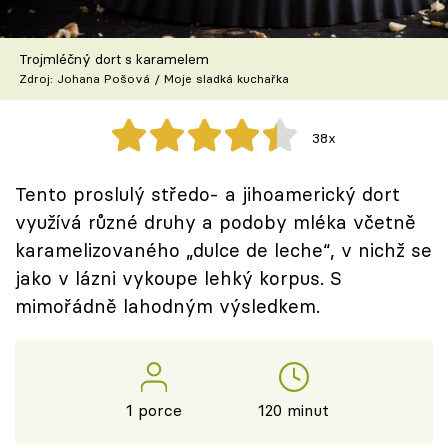
Škola vaření
Trojmléčný dort s karamelem
Recepty z TV
Zdroj: Johana Pošová / Moje sladká kuchařka
Speciál: Cuketa
38x
Těhotnej kuchař
Tento proslulý středo- a jihoamerický dort
Sledujte prima+
využívá různé druhy a podoby mléka včetně
karamelizovaného „dulce de leche“, v nichž se
Přihlášení
jako v lázni vykoupe lehký korpus. S
mimořádně lahodným výsledkem.
Sledujte nás
1 porce
120 minut