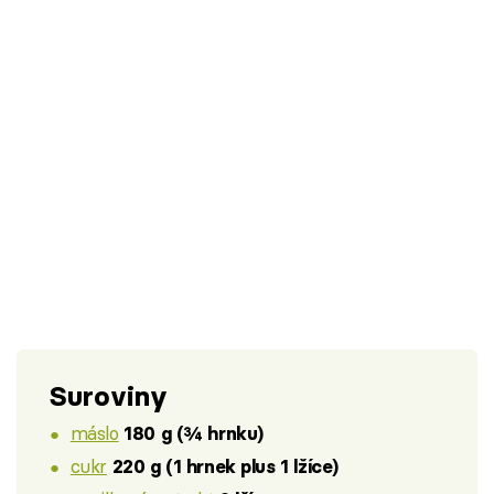
Suroviny
máslo
180 g (¾ hrnku)
cukr
220 g (1 hrnek plus 1 lžíce)