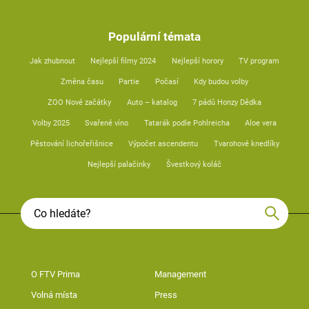
Populární témata
Jak zhubnout
Nejlepší filmy 2024
Nejlepší horory
TV program
Změna času
Partie
Počasí
Kdy budou volby
ZOO Nové začátky
Auto – katalog
7 pádů Honzy Dědka
Volby 2025
Svařené víno
Tatarák podle Pohlreicha
Aloe vera
Pěstování lichořeřišnice
Výpočet ascendentu
Tvarohové knedlíky
Nejlepší palačinky
Švestkový koláč
O FTV Prima
Management
Volná místa
Press