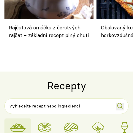
Rajčatová omáčka z čerstvých
Obalovaný kuř
rajčat – základní recept plný chuti
horkovzdušné 
novém pojetí
Olivera
Recepty