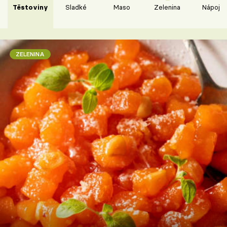
Těstoviny
Sladké
Maso
Zelenina
Nápoje
ZELENINA