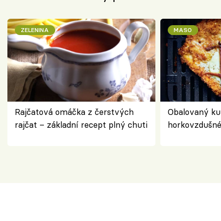
ZELENINA
MASO
Rajčatová omáčka z čerstvých
Obalovaný kuř
rajčat – základní recept plný chuti
horkovzdušné 
novém pojetí
Olivera