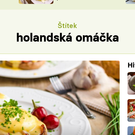
ŠÉFREDAK
VYCHYTÁVKY
SOUTĚŽ FR
NA NÁKUPECH
Štítek
ČASOPIS
holandská omáčka
Hi