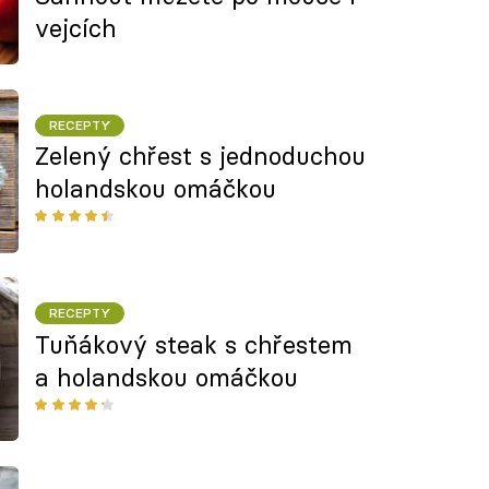
vejcích
RECEPTY
Zelený chřest s jednoduchou
holandskou omáčkou
RECEPTY
Tuňákový steak s chřestem
a holandskou omáčkou