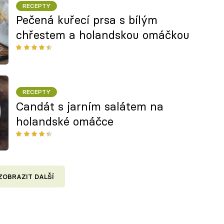
RECEPTY
Pečená kuřecí prsa s bílým
chřestem a holandskou omáčkou
RECEPTY
Candát s jarním salátem na
holandské omáčce
ZOBRAZIT DALŠÍ