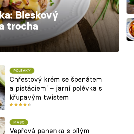
ka: Bleskový
a trocha
POLÉVKY
Chřestový krém se špenátem
a pistáciemi – jarní polévka s
křupavým twistem
MASO
Vepřová panenka s bílým