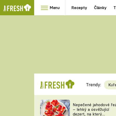
Menu
Recepty
Články
T
Oblíbené
Přílohy
recepty
HRANOLKY
HOUBY
KNEDLÍKY
DÝNĚ
KAŠE
RYCHLOVKY
Trendy:
Kuř
Populární
Videorecept
Nepečené jahodové ře
– lehký a osvěžující
kuchaři
dezert, na který
TEĎ VAŘÍ ŠÉF!