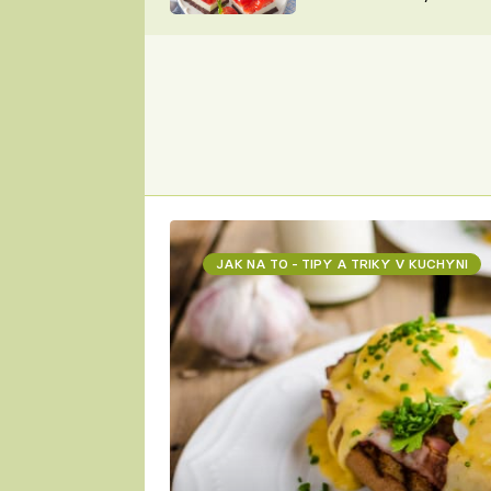
nepotřebujete troubu
ZDENĚK
ČESKO NA TALÍŘI
POHLREICH
KAROLÍNA,
JAROSLAV SAPÍK
DOMÁCÍ
KUCHAŘKA
KAROLÍNA
KAMBERSKÁ
JAK NA TO - TIPY A TRIKY V KUCHYNI