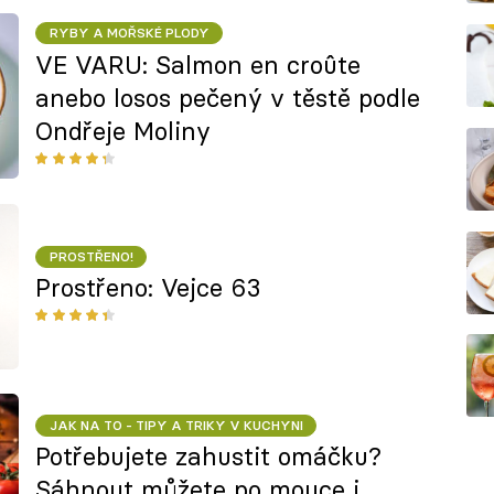
RYBY A MOŘSKÉ PLODY
VE VARU: Salmon en croûte
anebo losos pečený v těstě podle
Ondřeje Moliny
PROSTŘENO!
Prostřeno: Vejce 63
JAK NA TO - TIPY A TRIKY V KUCHYNI
Potřebujete zahustit omáčku?
Sáhnout můžete po mouce i