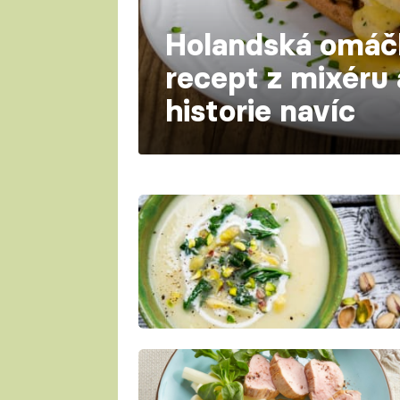
Holandská omáč
recept z mixéru 
historie navíc