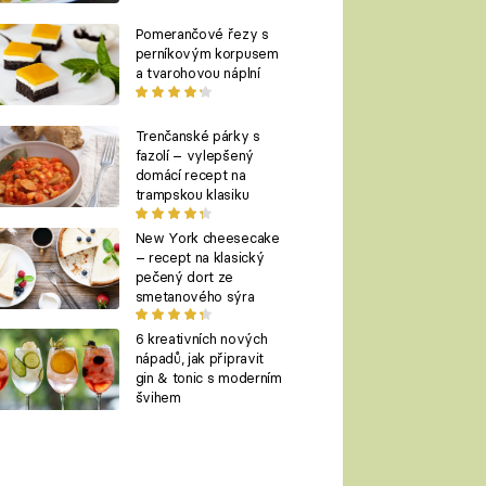
Pomerančové řezy s
perníkovým korpusem
a tvarohovou náplní
Trenčanské párky s
fazolí – vylepšený
domácí recept na
trampskou klasiku
New York cheesecake
– recept na klasický
pečený dort ze
smetanového sýra
6 kreativních nových
nápadů, jak připravit
gin & tonic s moderním
švihem