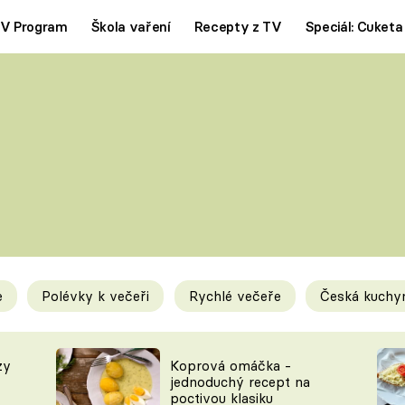
V Program
Škola vaření
Recepty z TV
Speciál: Cuketa
Polévky
Saláty
ČESKÁ KLASIKA
TĚSTOVIN
SILNÉ VÝVARY
SLADKÉ
KRÉMOVÉ
BEZMASÁ J
e
Polévky k večeři
Rychlé večeře
Česká kuchy
y
Tipy a triky
Novink
zy
Koprová omáčka -
jednoduchý recept na
poctivou klasiku
KAM ZA JÍDLEM
BLOG