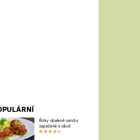
OPULÁRNÍ
Řízky obalené naruby
zapečené s cibulí