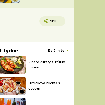
TORKY
ESH
SDÍLET
t týdne
Další hity
Plněné cukety s krůtím
masem
Hrníčková buchta s
ovocem