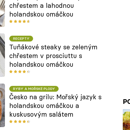
chřestem a lahodnou
holandskou omáčkou
RECEPTY
Tuňákové steaky se zeleným
chřestem v prosciuttu s
holandskou omáčkou
RYBY A MOŘSKÉ PLODY
Česko na grilu: Mořský jazyk s
P
holandskou omáčkou a
kuskusovým salátem