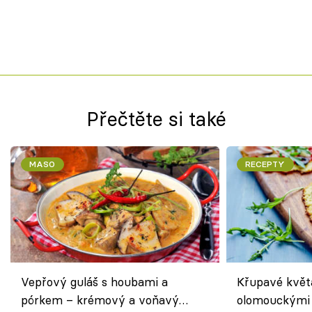
Přečtěte si také
MASO
RECEPTY
Vepřový guláš s houbami a
Křupavé květ
pórkem – krémový a voňavý
olomouckými 