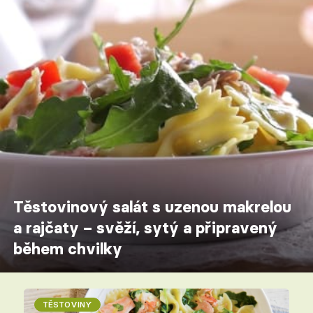
Těstovinový salát s uzenou makrelou
a rajčaty – svěží, sytý a připravený
během chvilky
TĚSTOVINY