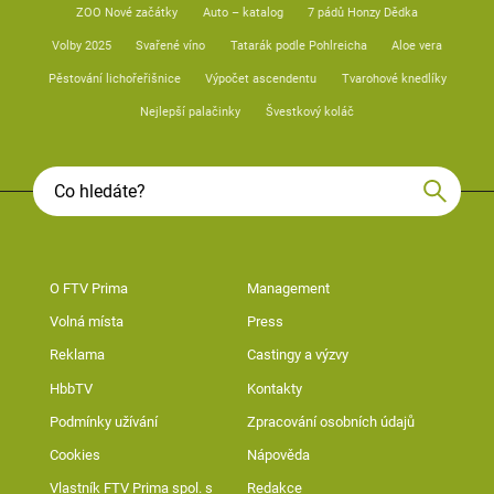
ZOO Nové začátky
Auto – katalog
7 pádů Honzy Dědka
Volby 2025
Svařené víno
Tatarák podle Pohlreicha
Aloe vera
Pěstování lichořeřišnice
Výpočet ascendentu
Tvarohové knedlíky
Nejlepší palačinky
Švestkový koláč
O FTV Prima
Management
Volná místa
Press
Reklama
Castingy a výzvy
HbbTV
Kontakty
Podmínky užívání
Zpracování osobních údajů
Cookies
Nápověda
Vlastník FTV Prima spol. s
Redakce