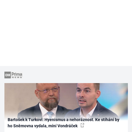
Bartošek k Turkovi: Hyenismus a nehoráznost. Ke stíhání by
ho Sněmovna vydala, míní Vondráček