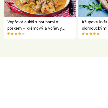
Vepřový guláš s houbami a
Křupavé květ
pórkem – krémový a voňavý
olomouckými 
pokrm z jednoho hrnce
bezlepkový o
českým sýre