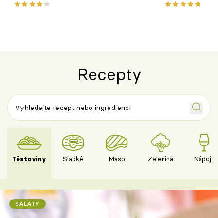
pokrm z jednoho hrnce
bezlepkový o
českým sýre
Recepty
Těstoviny
Sladké
Maso
Zelenina
Nápoje
SALÁTY