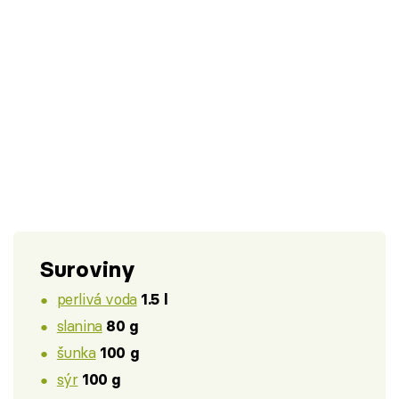
Suroviny
perlivá voda
1.5 l
slanina
80 g
šunka
100 g
sýr
100 g