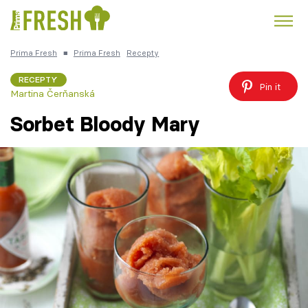
Prima Fresh
■
Prima Fresh
Recepty
Kuře
Polévky k večeři
Rychlé večeře
Trendy:
RECEPTY
Pin it
Martina Čerňanská
Česká kuchyně
Čokoláda
Sorbet Bloody Mary
Témata
Recepty
Články
TV Program