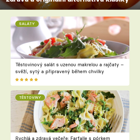
SALÁTY
Těstovinový salát s uzenou makrelou a rajčaty –
svěží, sytý a připravený během chvilky
TĚSTOVINY
Rychlá a zdravá večeře: Farfalle s pórkem