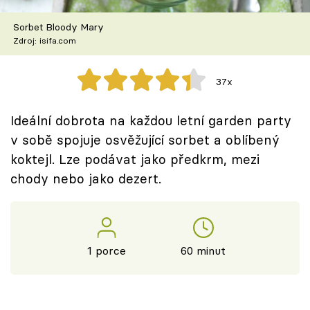
Škola vaření
Sorbet Bloody Mary
Zdroj: isifa.com
Recepty z TV
Speciál: Cuketa
37x
Těhotnej kuchař
Ideální dobrota na každou letní garden party
v sobě spojuje osvěžující sorbet a oblíbený
Sledujte prima+
koktejl. Lze podávat jako předkrm, mezi
chody nebo jako dezert.
Přihlášení
Sledujte nás
1 porce
60 minut