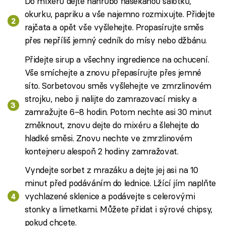
Do mixéru dejte nahrubo nasekanou šalotku,
okurku, papriku a vše najemno rozmixujte. Přidejte
rajčata a opět vše vyšlehejte. Propasírujte směs
přes nepříliš jemný cedník do mísy nebo džbánu.
Přidejte sirup a všechny ingredience na ochucení.
Vše smíchejte a znovu přepasírujte přes jemné
síto. Sorbetovou směs vyšlehejte ve zmrzlinovém
strojku, nebo ji nalijte do zamrazovací misky a
zamražujte 6–8 hodin. Potom nechte asi 30 minut
změknout, znovu dejte do mixéru a šlehejte do
hladké směsi. Znovu nechte ve zmrzlinovém
kontejneru alespoň 2 hodiny zamražovat.
Vyndejte sorbet z mrazáku a dejte jej asi na 10
minut před podáváním do lednice. Lžící jím naplňte
vychlazené sklenice a podávejte s celerovými
stonky a limetkami. Můžete přidat i sýrové chipsy,
pokud chcete.