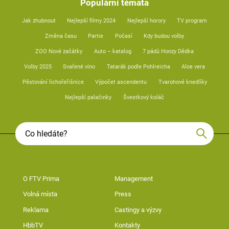
Populární témata
Jak zhubnout
Nejlepší filmy 2024
Nejlepší horory
TV program
Změna času
Partie
Počasí
Kdy budou volby
ZOO Nové začátky
Auto – katalog
7 pádů Honzy Dědka
Volby 2025
Svařené víno
Tatarák podle Pohlreicha
Aloe vera
Pěstování lichořeřišnice
Výpočet ascendentu
Tvarohové knedlíky
Nejlepší palačinky
Švestkový koláč
O FTV Prima
Management
Volná místa
Press
Reklama
Castingy a výzvy
HbbTV
Kontakty