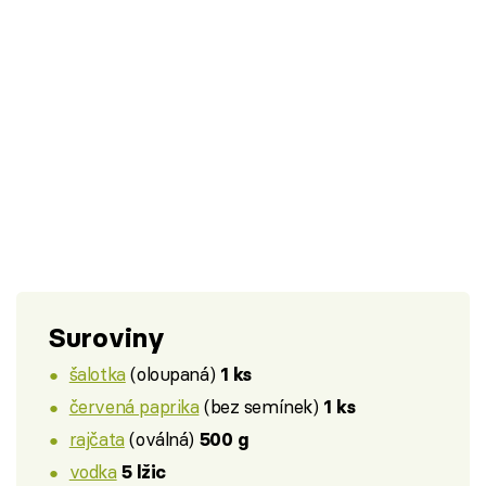
Suroviny
šalotka
(oloupaná)
1 ks
červená paprika
(bez semínek)
1 ks
rajčata
(oválná)
500 g
vodka
5 lžic