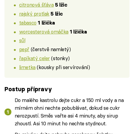
citronová šťáva
5 lžic
rajský protlak
5 lžic
tabasco
1 lžička
worcesterová omáčka
1 lžička
sůl
pepř
(čerstvě namletý)
řapíkatý celer
(stonky)
limetka
(kousky při servírování)
Postup přípravy
Do malého kastrolu dejte cukr a 150 ml vody a na
mírném ohni nechte pobublávat, dokud se cukr
nerozpustí. Směs vařte asi 4 minuty, aby sirup
zhoustl. Asi 10 minut ho nechte stydnout.