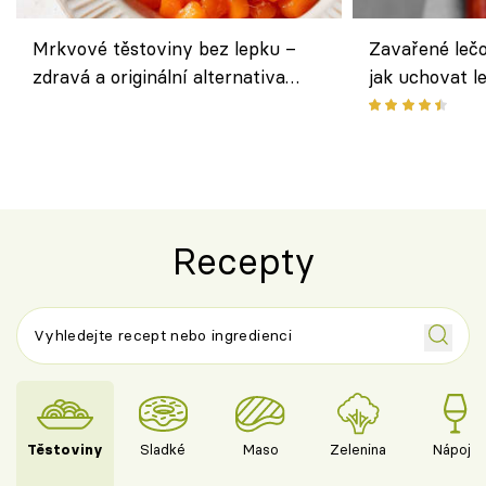
Mrkvové těstoviny bez lepku –
Zavařené lečo
zdravá a originální alternativa
jak uchovat l
klasiky
Recepty
Těstoviny
Sladké
Maso
Zelenina
Nápoje