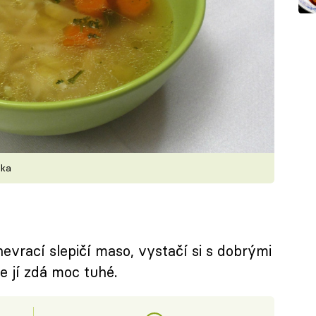
vka
evrací slepičí maso, vystačí si s dobrými
e jí zdá moc tuhé.