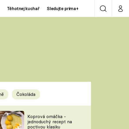
Těhotnej kuchař
Sledujte prima+
Vyhledávání
Můj p
Prima+
Y
CNN Prima NEWS
Prima ZOOM
ÍDLA
Prima LIVING
Prima Ženy
ně
Čokoláda
Prima LAJK
y
Koprová omáčka -
jednoduchý recept na
Sledujte nás
poctivou klasiku