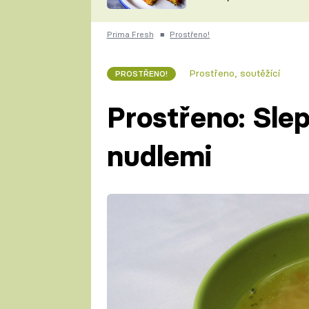
skvělý způsob, jak
ZDENĚK
zpracovat přerostlé
ČESKO NA TALÍŘI
cukety
POHLREICH
Prima Fresh
■
Prostřeno!
KAROLÍNA,
JAROSLAV SAPÍK
DOMÁCÍ
Prostřeno, soutěžící
PROSTŘENO!
KUCHAŘKA
KAROLÍNA
KAMBERSKÁ
Prostřeno: Slep
nudlemi