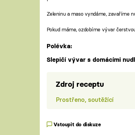
Zeleninu a maso vyndáme, zavaříme nu
Pokud máme, ozdobíme vývar čerstvou
Polévka:
Slepičí vývar s domácími nud
Zdroj receptu
Prostřeno, soutěžící
Vstoupit do diskuze