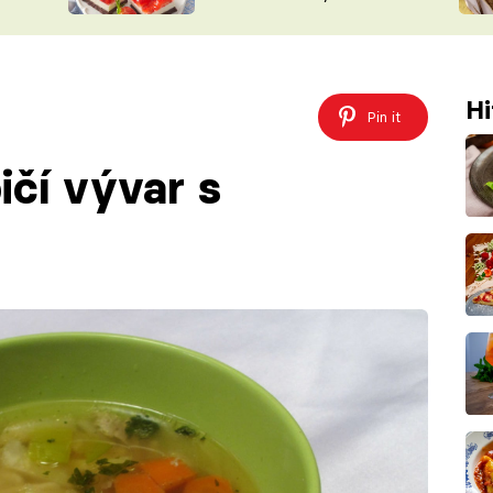
nepotřebujete troubu
ŠÉFREDAK
VYCHYTÁVKY
SOUTĚŽ FR
NA NÁKUPECH
ČASOPIS
Hi
Pin it
ičí vývar s