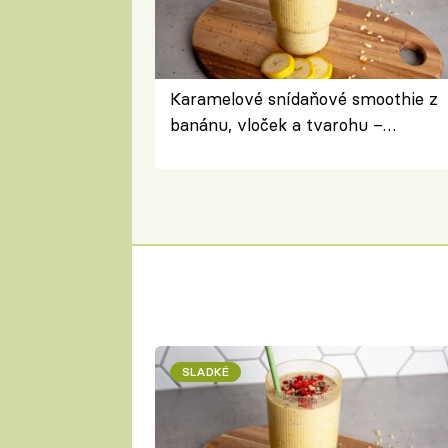
Karamelové snídaňové smoothie z
banánu, vloček a tvarohu –
snídaně do skleničky
SLADKÉ