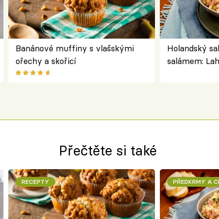
Banánové muffiny s vlašskými
Holandský sa
ořechy a skořicí
salámem: Lah
klasika, kter
jako dřív
Přečtěte si také
RECEPTY
PŘEDKRMY A 