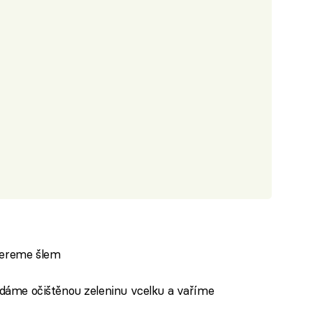
bereme šlem
řidáme očištěnou zeleninu vcelku a vaříme