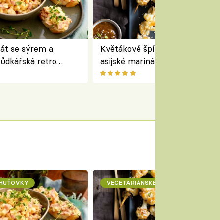
lát se sýrem a
Květákové špízy se sezamem 
ůdkářská retro
asijské marinádě – vegetariáns
á chutná stejně skvěle
chuťovka z grilu
CHUŤOVKY
VEGETARIÁNSKÉ