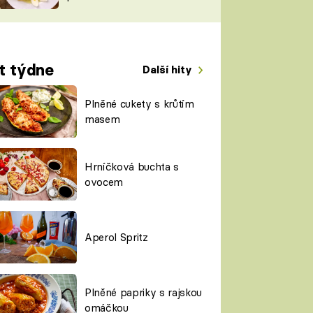
TORKY
ESH
t týdne
Další hity
Plněné cukety s krůtím
masem
Hrníčková buchta s
ovocem
Aperol Spritz
Plněné papriky s rajskou
omáčkou