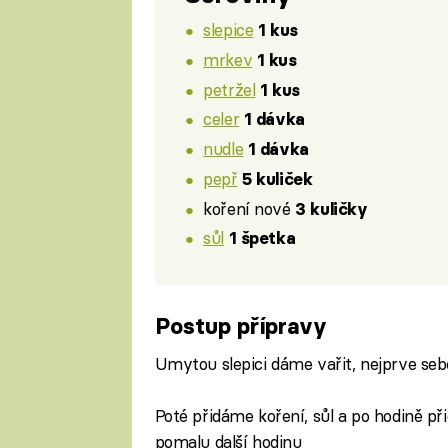
slepice
1 kus
mrkev
1 kus
petržel
1 kus
celer
1 dávka
nudle
1 dávka
pepř
5 kuliček
koření nové
3 kuličky
sůl
1 špetka
Postup přípravy
Umytou slepici dáme vařit, nejprve se
Poté přidáme koření, sůl a po hodině p
pomalu další hodinu