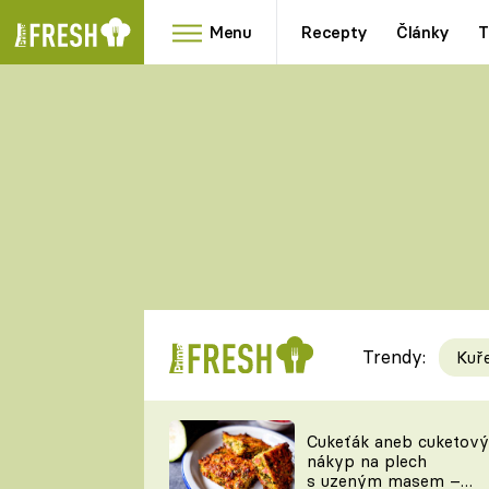
Menu
Recepty
Články
T
Oblíbené
Přílohy
recepty
HRANOLKY
HOUBY
KNEDLÍKY
DÝNĚ
KAŠE
RYCHLOVKY
Trendy:
Kuř
Populární
Videorecept
Cukeťák aneb cuketový
nákyp na plech
kuchaři
s uzeným masem –
TEĎ VAŘÍ ŠÉF!