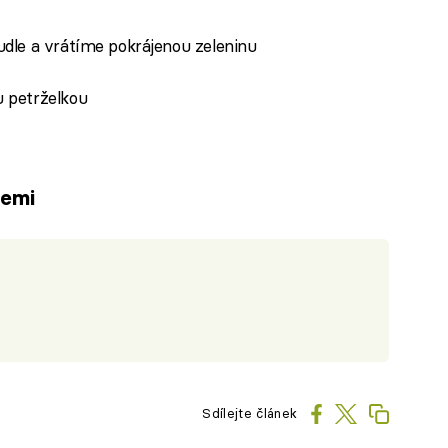
dle a vrátíme pokrájenou zeleninu
 petrželkou
lemi
Sdílejte článek