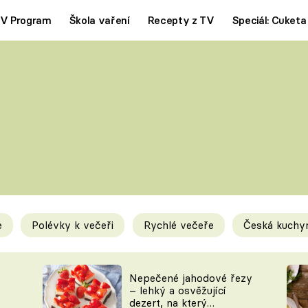
V Program
Škola vaření
Recepty z TV
Speciál: Cuketa
Polévky
Saláty
ČESKÁ KLASIKA
TĚSTOVIN
SILNÉ VÝVARY
SLADKÉ
KRÉMOVÉ
BEZMASÁ J
e
Polévky k večeři
Rychlé večeře
Česká kuchy
y
Tipy a triky
Novink
Nepečené jahodové řezy
– lehký a osvěžující
dezert, na který
KAM ZA JÍDLEM
BLOG