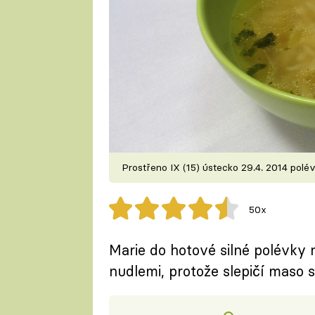
Prostřeno IX (15) ústecko 29.4. 2014 polé
50x
Marie do hotové silné polévky n
nudlemi, protože slepičí maso s