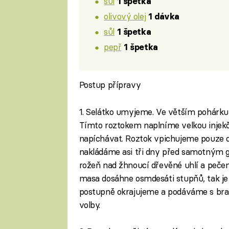
sůl
1 špetka
olivový olej
1 dávka
sůl
1 špetka
pepř
1 špetka
Postup přípravy
1. Selátko umyjeme. Ve větším pohárku 
Tímto roztokem naplníme velkou injekč
napíchávat. Roztok vpichujeme pouze d
nakládáme asi tři dny před samotným g
rožeň nad žhnoucí dřevěné uhlí a pečem
masa dosáhne osmdesáti stupňů, tak je
postupně okrajujeme a podáváme s bram
volby.