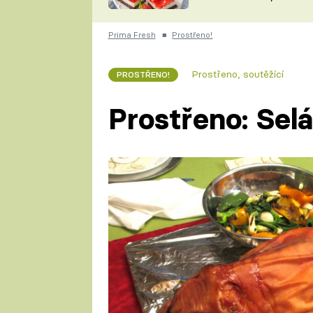
nepotřebujete troubu
ZDENĚK
ČESKO NA TALÍŘI
POHLREICH
Prima Fresh
■
Prostřeno!
KAROLÍNA,
JAROSLAV SAPÍK
DOMÁCÍ
Prostřeno, soutěžící
PROSTŘENO!
KUCHAŘKA
KAROLÍNA
KAMBERSKÁ
Prostřeno: Selá