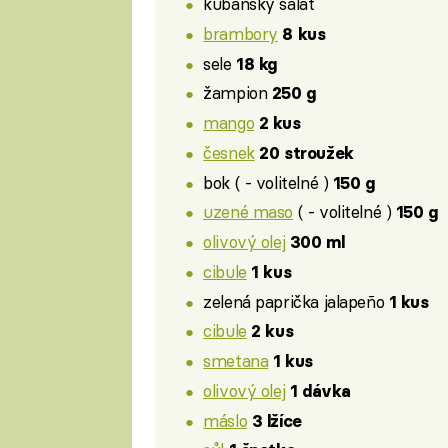
kubánský salát
brambory
8 kus
sele
18 kg
žampion
250 g
mango
2 kus
česnek
20 stroužek
bok ( - volitelné )
150 g
uzené maso
( - volitelné )
150 g
olivový olej
300 ml
cibule
1 kus
zelená paprička jalapeño
1 kus
cibule
2 kus
smetana
1 kus
olivový olej
1 dávka
máslo
3 lžíce