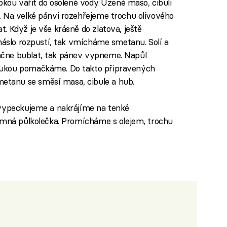
pkou vařit do osolené vody. Uzené maso, cibuli
. Na velké pánvi rozehřejeme trochu olivového
. Když je vše krásně do zlatova, ještě
 máslo rozpustí, tak vmícháme smetanu. Solí a
čne bublat, tak pánev vypneme. Napůl
rukou pomačkáme. Do takto připravených
tanu se směsí masa, cibule a hub.
 vypeckujeme a nakrájíme na tenké
jemná půlkolečka. Promícháme s olejem, trochu