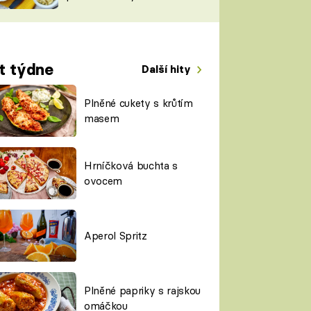
TORKY
ESH
t týdne
Další hity
Plněné cukety s krůtím
masem
Hrníčková buchta s
ovocem
Aperol Spritz
Plněné papriky s rajskou
omáčkou