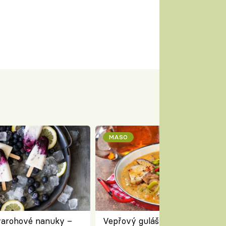
MASO
varohové nanuky –
Vepřový guláš s houbami a