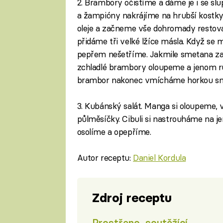
2. Brambory očistíme a dáme je i se slu
a žampióny nakrájíme na hrubší kostky
oleje a začneme vše dohromady restovat
přidáme tři velké lžíce másla. Když se
pepřem nešetříme. Jakmile smetana za
zchladlé brambory oloupeme a jenom 
brambor nakonec vmícháme horkou sme
3. Kubánský salát. Manga si oloupeme,
půlměsíčky. Cibuli si nastrouháme na 
osolíme a opepříme.
Autor receptu:
Daniel Kordula
Zdroj receptu
Prostřeno, soutěžící