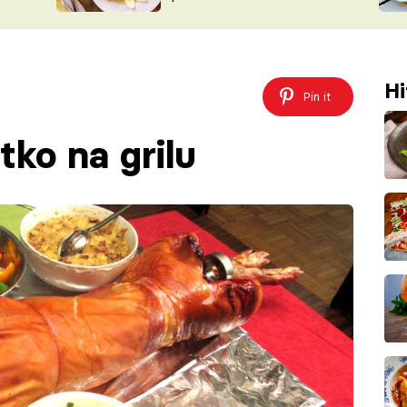
ŠÉFREDAK
VYCHYTÁVKY
SOUTĚŽ FR
NA NÁKUPECH
ČASOPIS
Hi
Pin it
tko na grilu