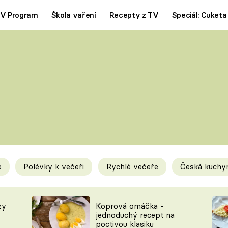
V Program
Škola vaření
Recepty z TV
Speciál: Cuketa
Polévky
Saláty
ČESKÁ KLASIKA
TĚSTOVIN
SILNÉ VÝVARY
SLADKÉ
KRÉMOVÉ
BEZMASÁ J
e
Polévky k večeři
Rychlé večeře
Česká kuchy
y
Tipy a triky
Novink
zy
Koprová omáčka -
jednoduchý recept na
poctivou klasiku
KAM ZA JÍDLEM
BLOG