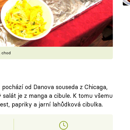
. chod
 pochází od Danova souseda z Chicaga,
 salát je z manga a cibule. K tomu všemu
st, papriky a jarní lahůdková cibulka.