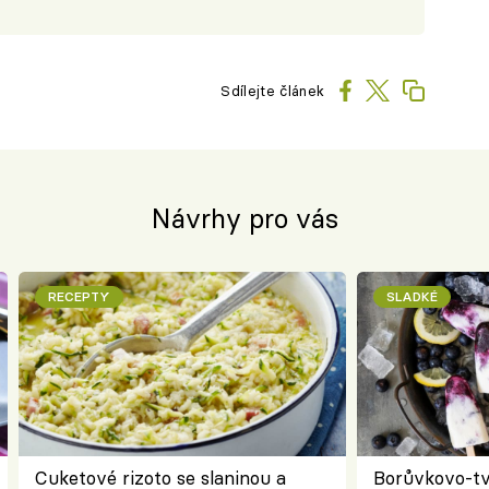
Sdílejte článek
Návrhy pro vás
RECEPTY
SLADKÉ
Cuketové rizoto se slaninou a
Borůvkovo-t