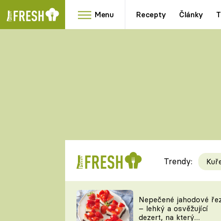
Menu
Recepty
Články
T
Oblíbené
Přílohy
recepty
HRANOLKY
HOUBY
KNEDLÍKY
DÝNĚ
KAŠE
RYCHLOVKY
Trendy:
Kuř
Populární
Videorecept
Nepečené jahodové ře
– lehký a osvěžující
kuchaři
dezert, na který
TEĎ VAŘÍ ŠÉF!