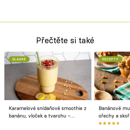
Přečtěte si také
SLADKÉ
RECEPTY
Karamelové snídaňové smoothie z
Banánové muf
banánu, vloček a tvarohu –
ořechy a skoř
snídaně do skleničky