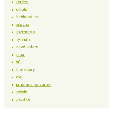
mrkev
cibule
bobkový list
jalovec
rozmarýn
tymián
nové koření
pepř
sůl
brambory
olej
smetana na vaření
máslo
pažitka