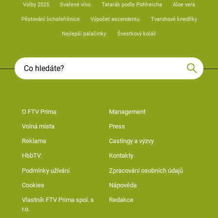
Volby 2025
Svařené víno
Tatarák podle Pohlreicha
Aloe vera
Pěstování lichořeřišnice
Výpočet ascendentu
Tvarohové knedlíky
Nejlepší palačinky
Švestkový koláč
O FTV Prima
Management
Volná místa
Press
Reklama
Castingy a výzvy
HbbTV
Kontakty
Podmínky užívání
Zpracování osobních údajů
Cookies
Nápověda
Vlastník FTV Prima spol. s
Redakce
r.o.