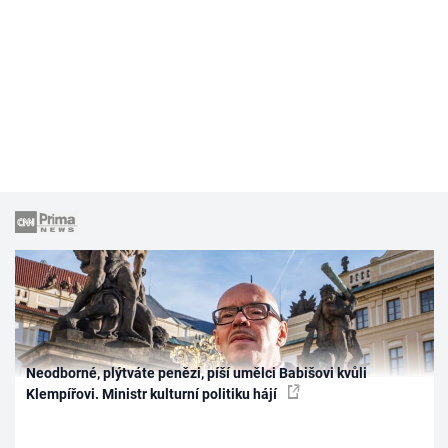
Neodborné, plýtváte penězi, píší umělci Babišovi kvůli
Klempířovi. Ministr kulturní politiku hájí