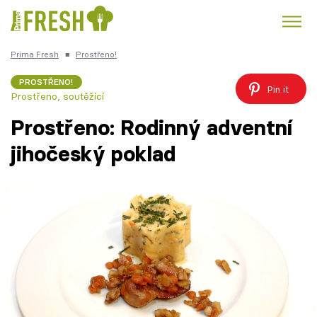
Prima Fresh
■
Prostřeno!
Kuře
Polévky k večeři
Rychlé večeře
Trendy:
PROSTŘENO!
Pin it
Prostřeno, soutěžící
Česká kuchyně
Čokoláda
Prostřeno: Rodinný adventní
jihočeský poklad
Témata
Recepty
Články
TV Program