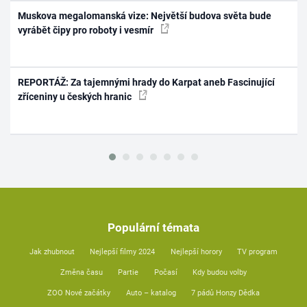
Muskova megalomanská vize: Největší budova světa bude
vyrábět čipy pro roboty i vesmír
REPORTÁŽ: Za tajemnými hrady do Karpat aneb Fascinující
zříceniny u českých hranic
Populární témata
Jak zhubnout
Nejlepší filmy 2024
Nejlepší horory
TV program
Změna času
Partie
Počasí
Kdy budou volby
ZOO Nové začátky
Auto – katalog
7 pádů Honzy Dědka