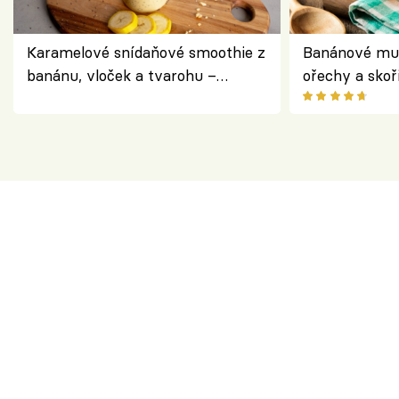
Karamelové snídaňové smoothie z
Banánové muf
banánu, vloček a tvarohu –
ořechy a skoř
snídaně do skleničky