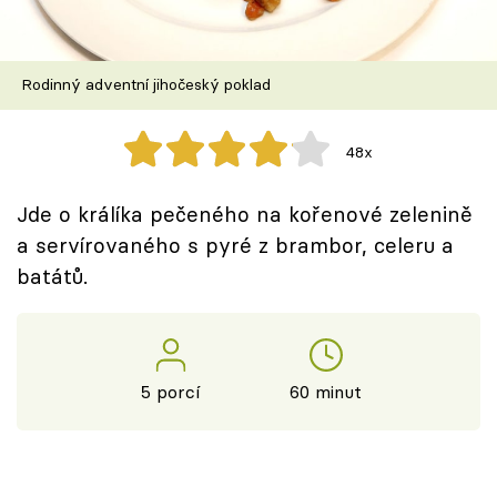
Škola vaření
Recepty z TV
Rodinný adventní jihočeský poklad
Speciál: Cuketa
48x
Těhotnej kuchař
Jde o králíka pečeného na kořenové zelenině
Sledujte prima+
a servírovaného s pyré z brambor, celeru a
batátů.
Přihlášení
Sledujte nás
5 porcí
60 minut