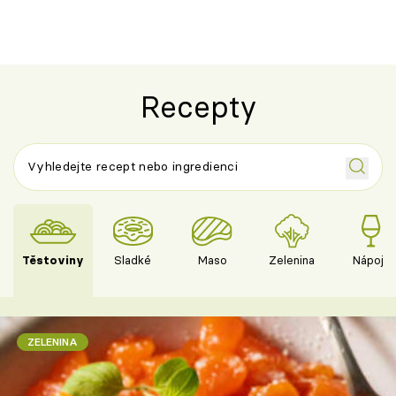
Recepty
Těstoviny
Sladké
Maso
Zelenina
Nápoje
ZELENINA