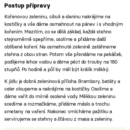
Postup přípravy
Kořenovou zeleninu, cibuli a slaninu nakrájíme na
kostičky a vše dáme osmahnout na pánev i s vhodným
kořením. Mezitím, co se dělá základ, každé stehno
stejnoměrně opepříme, osolíme a přidáme další
oblíbené koření. Na osmahnuté zelenině zatáhneme
stehna z obou stran. Potom vše přendáme na pekáček,
podlijeme lehce vodou a dáme péct do trouby na 180
stupňů. Po hodině a půl by měl být králík měkký.
K jídlu je dobrá zeleninová příloha. Brambory, batáty a
celer oloupeme a nakrájíme na kostičky. Osolíme a
dáme vařit do mírně osolené vody. Měkkou zeleninu
scedíme a rozmačkáme, přidáme máslo a trochu
smetany na vaření. Nakonec vmícháme pažitku a
servírujeme se stehny a šťávou z masa a zeleniny.