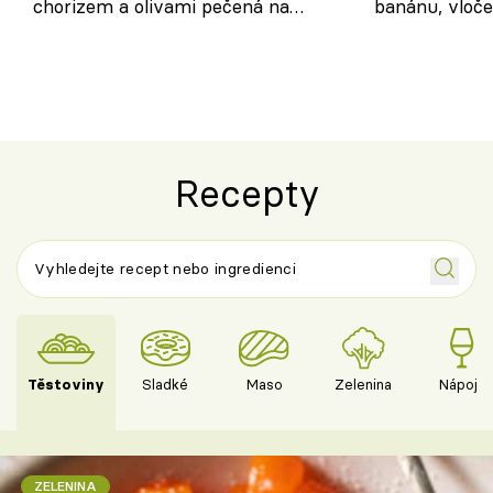
chorizem a olivami pečená na
banánu, vloče
letní zelenině – šťavnaté maso s
snídaně do sk
výraznou chutí inspirovanou
Španělskem
Recepty
Těstoviny
Sladké
Maso
Zelenina
Nápoje
ZELENINA