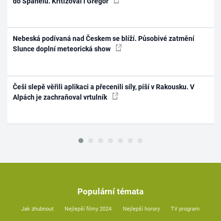
do Španělů. Kritizoval i Gregor
Nebeská podívaná nad Českem se blíží. Působivé zatmění
Slunce doplní meteorická show
Češi slepě věřili aplikaci a přecenili síly, píší v Rakousku. V
Alpách je zachraňoval vrtulník
Populární témata
Jak zhubnout
Nejlepší filmy 2024
Nejlepší horory
TV program