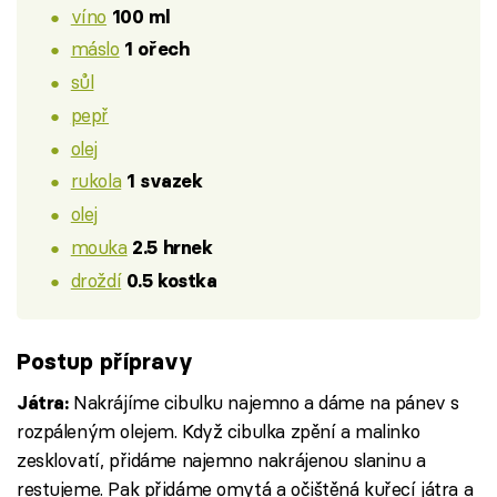
víno
100 ml
máslo
1 ořech
sůl
pepř
olej
rukola
1 svazek
olej
mouka
2.5 hrnek
droždí
0.5 kostka
Postup přípravy
Nakrájíme cibulku najemno a dáme na pánev s
Játra:
rozpáleným olejem. Když cibulka zpění a malinko
zesklovatí, přidáme najemno nakrájenou slaninu a
restujeme. Pak přidáme omytá a očištěná kuřecí játra a