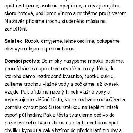
opět restujeme, osolíme, opepříme, a když jsou játra
skoro hotová, podlijeme vínem a necháme projít varem.
Na závěr přidáme trochu studeného másla na
zahuštění.
Rucolu omyjeme, lehce osolíme, pokapeme
Salátek:
olivovým olejem a promícháme.
Do misky nasypeme mouku, osolíme,
Domácí pečivo:
promícháme a uprostřed utvoříme malý důlek, do
kterého dáme rozdrobené kvasnice, špetku cukru,
zalijeme trochou vlažné vody a počkáme, až kvásek
vzejde. Pak přidáme necelý hrnek vlažné vody a
vypracujeme vláčné těsto, které necháme odpočívat a
pomalu kynout pod čistou utěrkou na teplém místě
aspoň půl hodiny. Pak z těsta tvarujeme pečivo do
požadovaného tvaru, dáme na plech, necháme opět
chvilku kynout a pak vložíme do předehřáté trouby a