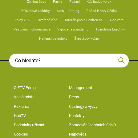
Změna času
Partie
Počasí
Kdy budou volby
ZOO Nové začátky
Auto – katalog
7 pádů Honzy Dědka
Volby 2025
Svařené víno
Tatarák podle Pohlreicha
Aloe vera
Pěstování lichořeřišnice
Výpočet ascendentu
Tvarohové knedlíky
Nejlepší palačinky
Švestkový koláč
O FTV Prima
Management
Volná místa
Press
Reklama
Castingy a výzvy
HbbTV
Kontakty
Podmínky užívání
Zpracování osobních údajů
Cookies
Nápověda