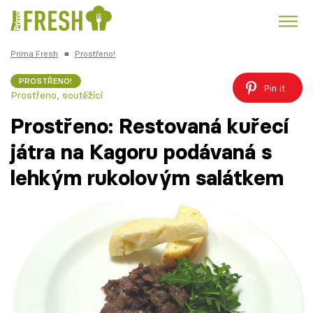
Prima Fresh
■
Prostřeno!
Kuře
Polévky k večeři
Rychlé večeře
Trendy:
PROSTŘENO!
Pin it
Prostřeno, soutěžící
Česká kuchyně
Čokoláda
Prostřeno: Restovaná kuřecí
játra na Kagoru podávaná s
lehkým rukolovým salátkem
Témata
Recepty
Články
TV Program