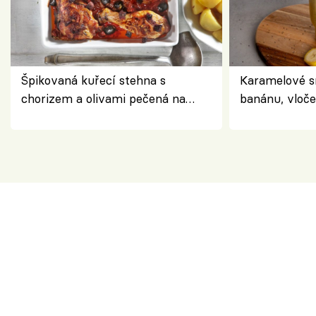
Špikovaná kuřecí stehna s
Karamelové s
chorizem a olivami pečená na
banánu, vloče
letní zelenině – šťavnaté maso s
snídaně do sk
výraznou chutí inspirovanou
Španělskem