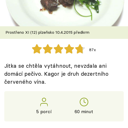
Škola vaření
Recepty z TV
Prostřeno XI (12) plzeňsko 10.4.2015 předkrm
Speciál: Cuketa
Těhotnej kuchař
87x
Sledujte prima+
Jitka se chtěla vytáhnout, nevzdala ani
domácí pečivo. Kagor je druh dezertního
Přihlášení
červeného vína.
Sledujte nás
5 porcí
60 minut