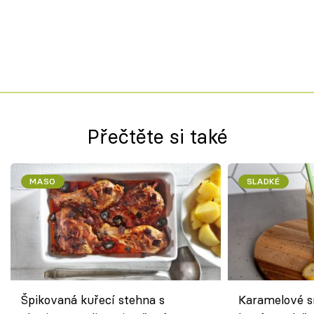
Přečtěte si také
MASO
SLADKÉ
Špikovaná kuřecí stehna s
Karamelové s