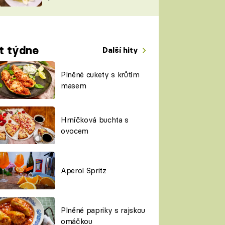
TORKY
ESH
t týdne
Další hity
Plněné cukety s krůtím
masem
Hrníčková buchta s
ovocem
Aperol Spritz
Plněné papriky s rajskou
omáčkou