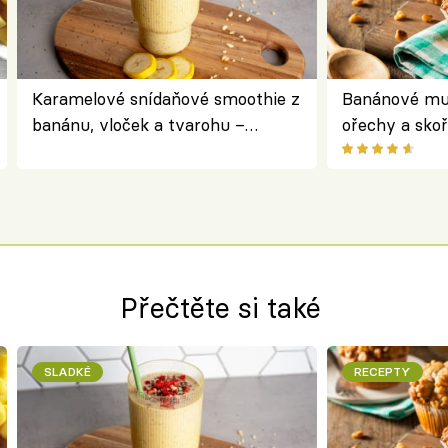
Karamelové snídaňové smoothie z
Banánové muf
banánu, vloček a tvarohu –
ořechy a skoř
snídaně do skleničky
Přečtěte si také
SLADKÉ
RECEPTY