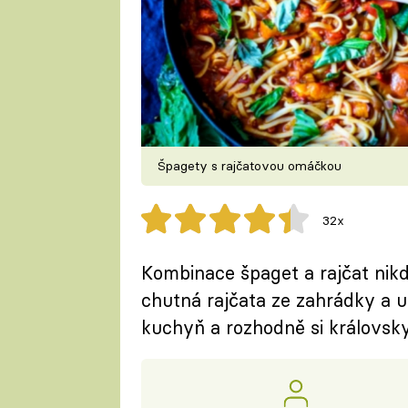
Špagety s rajčatovou omáčkou
32x
Kombinace špaget a rajčat nikd
chutná rajčata ze zahrádky a u
kuchyň a rozhodně si královsk