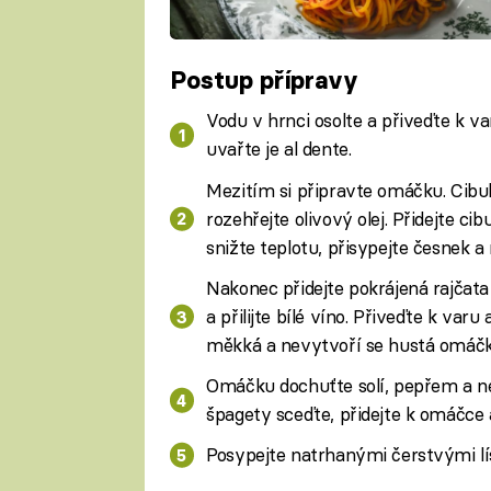
Postup přípravy
Vodu v hrnci osolte a přiveďte k va
uvařte je al dente.
Mezitím si připravte omáčku. Cibuli
rozehřejte olivový olej. Přidejte ci
snižte teplotu, přisypejte česnek a 
Nakonec přidejte pokrájená rajčata
a přilijte bílé víno. Přiveďte k var
měkká a nevytvoří se hustá omáčk
Omáčku dochuťte solí, pepřem a nec
špagety sceďte, přidejte k omáčce a
Posypejte natrhanými čerstvými 