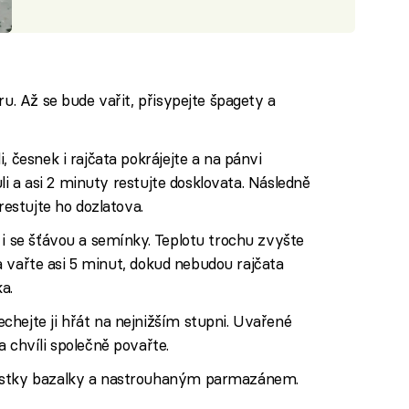
ru. Až se bude vařit, přisypejte špagety a
, česnek i rajčata pokrájejte a na pánvi
buli a asi 2 minuty restujte dosklovata. Následně
restujte ho dozlatova.
 i se šťávou a semínky. Teplotu trochu zvyšte
u a vařte asi 5 minut, dokud nebudou rajčata
a.
hejte ji hřát na nejnižším stupni. Uvařené
 chvíli společně povařte.
lístky bazalky a nastrouhaným parmazánem.