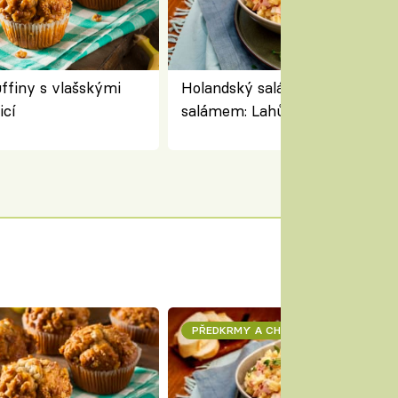
finy s vlašskými
Holandský salát se sýrem a
icí
salámem: Lahůdkářská retro
klasika, která chutná stejně sk
jako dřív
PŘEDKRMY A CHUŤOVKY