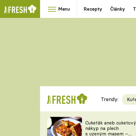
Menu
Recepty
Články
T
Oblíbené
Přílohy
recepty
HRANOLKY
HOUBY
KNEDLÍKY
DÝNĚ
KAŠE
RYCHLOVKY
Trendy:
Kuř
Populární
Videorecept
Cukeťák aneb cuketový
nákyp na plech
kuchaři
s uzeným masem –
TEĎ VAŘÍ ŠÉF!