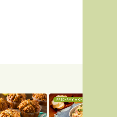
PŘEDKRMY A CHUŤOVKY