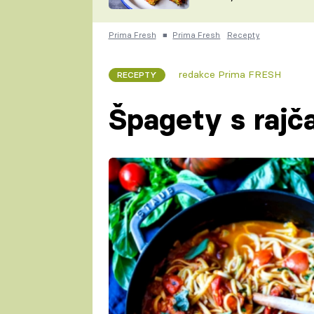
skvělý způsob, jak
ZDENĚK
zpracovat přerostlé
ČESKO NA TALÍŘI
cukety
POHLREICH
Prima Fresh
■
Prima Fresh
Recepty
KAROLÍNA,
JAROSLAV SAPÍK
DOMÁCÍ
redakce Prima FRESH
RECEPTY
KUCHAŘKA
KAROLÍNA
KAMBERSKÁ
Špagety s raj