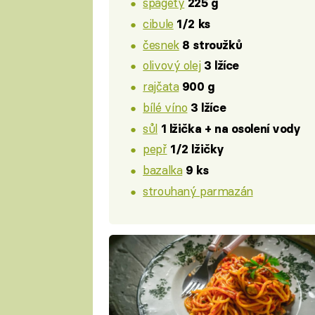
špagety
225 g
cibule
1/2 ks
česnek
8 stroužků
olivový olej
3 lžíce
rajčata
900 g
bílé víno
3 lžíce
sůl
1 lžička + na osolení vody
pepř
1/2 lžičky
bazalka
9 ks
strouhaný parmazán