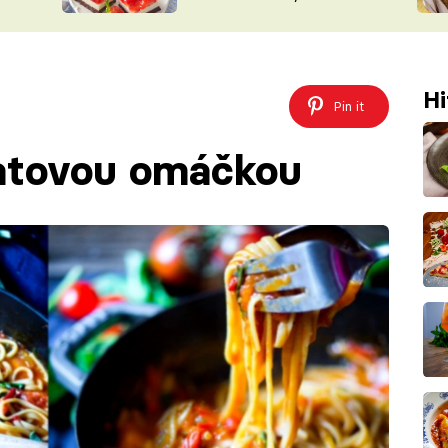
nepotřebujete troubu
ŠÉFREDAK
VYCHYTÁVKY
SOUTĚŽ FR
NA NÁKUPECH
ČASOPIS
Hi
Pin it
čatovou omáčkou