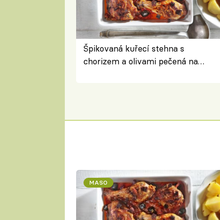
Špikovaná kuřecí stehna s
chorizem a olivami pečená na
letní zelenině – šťavnaté maso s
výraznou chutí inspirovanou
Španělskem
MASO