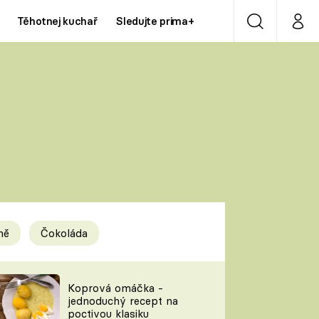
Těhotnej kuchař
Sledujte prima+
Vyhledávání
Můj p
Prima+
Y
CNN Prima NEWS
Prima ZOOM
ÍDLA
Prima LIVING
Prima Ženy
ně
Čokoláda
Prima LAJK
y
Koprová omáčka -
jednoduchý recept na
Sledujte nás
poctivou klasiku