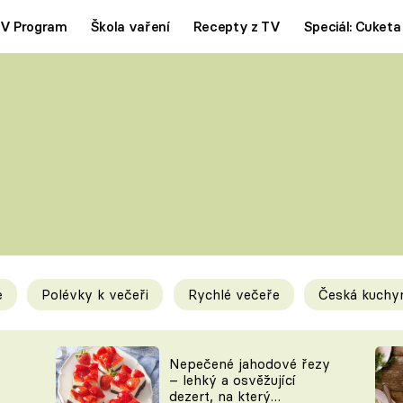
V Program
Škola vaření
Recepty z TV
Speciál: Cuketa
Polévky
Saláty
ČESKÁ KLASIKA
TĚSTOVIN
SILNÉ VÝVARY
SLADKÉ
KRÉMOVÉ
BEZMASÁ J
e
Polévky k večeři
Rychlé večeře
Česká kuchy
y
Tipy a triky
Novink
Nepečené jahodové řezy
– lehký a osvěžující
dezert, na který
KAM ZA JÍDLEM
BLOG