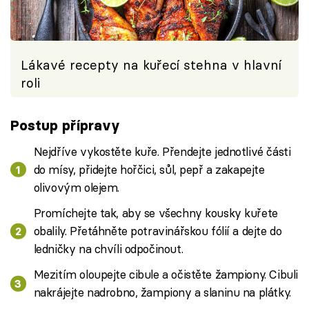
Lákavé recepty na kuřecí stehna v hlavní
roli
Postup přípravy
Nejdříve vykostěte kuře. Přendejte jednotlivé části
do mísy, přidejte hořčici, sůl, pepř a zakapejte
olivovým olejem.
Promíchejte tak, aby se všechny kousky kuřete
obalily. Přetáhněte potravinářskou fólií a dejte do
ledničky na chvíli odpočinout.
Mezitím oloupejte cibule a očistěte žampiony. Cibuli
nakrájejte nadrobno, žampiony a slaninu na plátky.