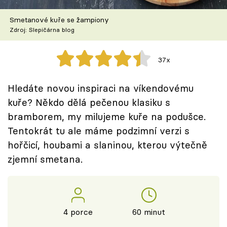
Škola vaření
Smetanové kuře se žampiony
Zdroj: Slepičárna blog
Recepty z TV
Speciál: Cuketa
37x
Těhotnej kuchař
Hledáte novou inspiraci na víkendovému
kuře? Někdo dělá pečenou klasiku s
Sledujte prima+
bramborem, my milujeme kuře na podušce.
Tentokrát tu ale máme podzimní verzi s
Přihlášení
hořčicí, houbami a slaninou, kterou výtečně
zjemní smetana.
Sledujte nás
4 porce
60 minut