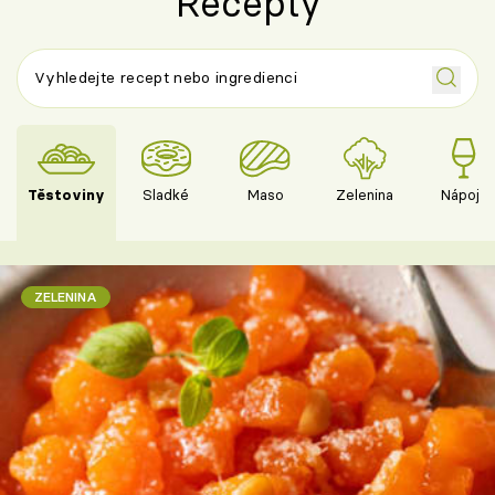
Recepty
Těstoviny
Sladké
Maso
Zelenina
Nápoje
ZELENINA