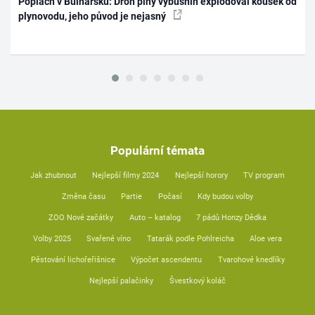
Poplach v Bulharsku: Dron plný výbušnin explodoval kousek od
plynovodu, jeho původ je nejasný
Populární témata
Jak zhubnout
Nejlepší filmy 2024
Nejlepší horory
TV program
Změna času
Partie
Počasí
Kdy budou volby
ZOO Nové začátky
Auto – katalog
7 pádů Honzy Dědka
Volby 2025
Svařené víno
Tatarák podle Pohlreicha
Aloe vera
Pěstování lichořeřišnice
Výpočet ascendentu
Tvarohové knedlíky
Nejlepší palačinky
Švestkový koláč