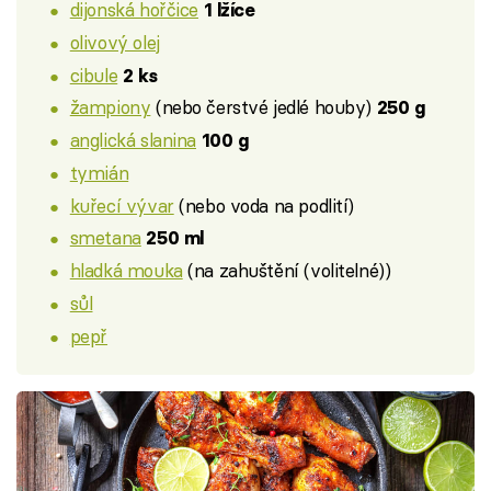
dijonská hořčice
1 lžíce
olivový olej
cibule
2 ks
žampiony
(nebo čerstvé jedlé houby)
250 g
anglická slanina
100 g
tymián
kuřecí vývar
(nebo voda na podlití)
smetana
250 ml
hladká mouka
(na zahuštění (volitelné))
sůl
pepř