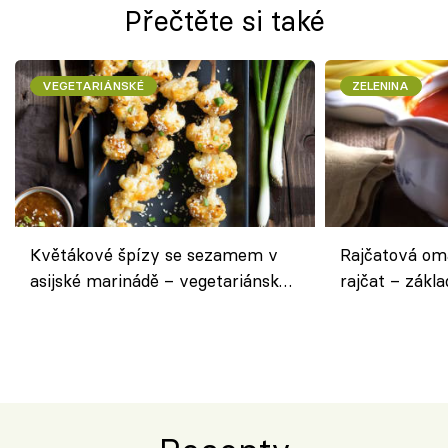
Přečtěte si také
VEGETARIÁNSKÉ
ZELENINA
Květákové špízy se sezamem v
Rajčatová om
asijské marinádě – vegetariánská
rajčat – zákla
chuťovka z grilu