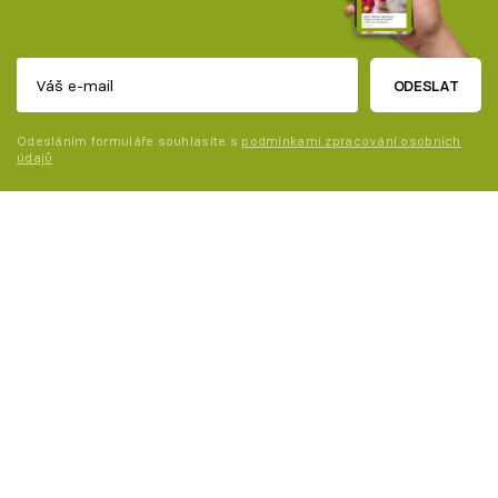
ODESLAT
Odesláním formuláře souhlasíte s
podmínkami zpracování osobních
údajů