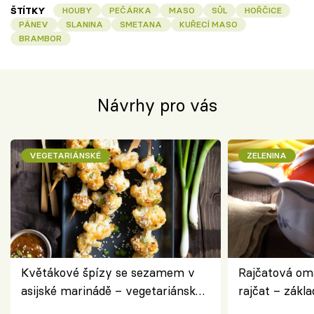
ŠTÍTKY
HOUBY
PEČÁRKA
MASO
SŮL
HOŘČICE
PÁNEV
SLANINA
SMETANA
KUŘECÍ MASO
BRAMBOR
Návrhy pro vás
VEGETARIÁNSKÉ
ZELENINA
Květákové špízy se sezamem v
Rajčatová om
asijské marinádě – vegetariánská
rajčat – zákla
chuťovka z grilu