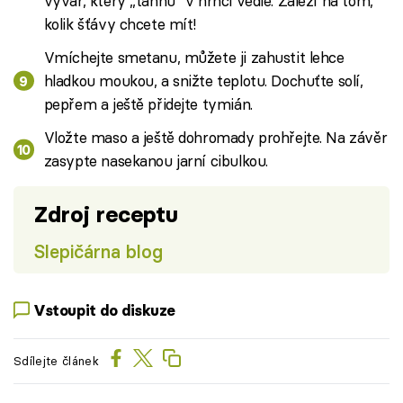
vývar, který „táhnu“ v hrnci vedle. Záleží na tom,
kolik šťávy chcete mít!
Vmíchejte smetanu, můžete ji zahustit lehce
hladkou moukou, a snižte teplotu. Dochuťte solí,
pepřem a ještě přidejte tymián.
Vložte maso a ještě dohromady prohřejte. Na závěr
zasypte nasekanou jarní cibulkou.
Zdroj receptu
Slepičárna blog
Vstoupit do diskuze
Sdílejte článek