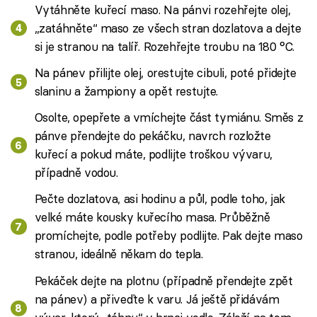
Vytáhněte kuřecí maso. Na pánvi rozehřejte olej,
„zatáhněte“ maso ze všech stran dozlatova a dejte
si je stranou na talíř. Rozehřejte troubu na 180 °C.
Na pánev přilijte olej, orestujte cibuli, poté přidejte
slaninu a žampiony a opět restujte.
Osolte, opepřete a vmíchejte část tymiánu. Směs z
pánve přendejte do pekáčku, navrch rozložte
kuřecí a pokud máte, podlijte troškou vývaru,
případně vodou.
Pečte dozlatova, asi hodinu a půl, podle toho, jak
velké máte kousky kuřecího masa. Průběžně
promíchejte, podle potřeby podlijte. Pak dejte maso
stranou, ideálně někam do tepla.
Pekáček dejte na plotnu (případně přendejte zpět
na pánev) a přiveďte k varu. Já ještě přidávám