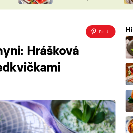
nepotřebujete troubu
ŠÉFREDAK
VYCHYTÁVKY
SOUTĚŽ FR
NA NÁKUPECH
ČASOPIS
Hi
Pin it
hyni: Hrášková
edkvičkami