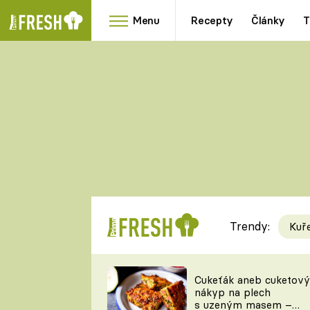
Menu
Recepty
Články
T
Oblíbené
Přílohy
recepty
HRANOLKY
HOUBY
KNEDLÍKY
DÝNĚ
KAŠE
RYCHLOVKY
Trendy:
Kuř
Populární
Videorecept
Cukeťák aneb cuketový
nákyp na plech
kuchaři
s uzeným masem –
TEĎ VAŘÍ ŠÉF!