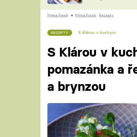
skvělý způsob, jak
ZDENĚK
zpracovat přerostlé
ČESKO NA TALÍŘI
cukety
POHLREICH
Prima Fresh
■
Prima Fresh
Recepty
KAROLÍNA,
JAROSLAV SAPÍK
DOMÁCÍ
S Klárou v kuchyni
RECEPTY
KUCHAŘKA
KAROLÍNA
KAMBERSKÁ
S Klárou v kuc
pomazánka a ř
a brynzou