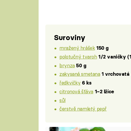
Suroviny
mražený hrášek
150 g
polotučný tvaroh
1/2 vaničky (
brynza
50 g
zakysaná smetana
1 vrchovatá 
ředkvičky
6 ks
citronová šťáva
1–2 lžíce
sůl
čerstvě namletý pepř