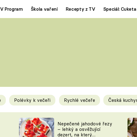
V Program
Škola vaření
Recepty z TV
Speciál: Cuketa
Polévky
Saláty
ČESKÁ KLASIKA
TĚSTOVIN
SILNÉ VÝVARY
SLADKÉ
KRÉMOVÉ
BEZMASÁ J
e
Polévky k večeři
Rychlé večeře
Česká kuchy
y
Tipy a triky
Novink
Nepečené jahodové řezy
– lehký a osvěžující
dezert, na který
KAM ZA JÍDLEM
BLOG