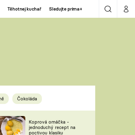
Těhotnej kuchař
Sledujte prima+
Vyhledávání
Můj p
Prima+
Y
CNN Prima NEWS
Prima ZOOM
ÍDLA
Prima LIVING
Prima Ženy
ně
Čokoláda
Prima LAJK
y
Koprová omáčka -
jednoduchý recept na
Sledujte nás
poctivou klasiku