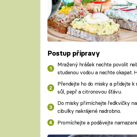
Postup přípravy
Mražený hrášek nechte povolit neb
studenou vodou a nechte okapat. H
Přendejte ho do misky a přidejte 
sůl, pepř a citronovou šťávu.
Do misky přimíchejte ředkvičky na
cibulky nakrájené nadrobno.
Promíchejte a podávejte namazan