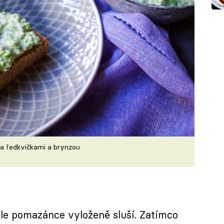
a ředkvičkami a brynzou
hle pomazánce vyloženě sluší. Zatímco