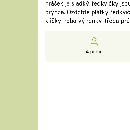
hrášek je sladký, ředkvičky js
brynza. Ozdobte plátky ředkvič
klíčky nebo výhonky, třeba pr
4 porce