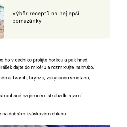
Výběr receptů na nejlepší
pomazánky
o ho v cedníku prolijte horkou a pak hned
rášek dejte do mixéru a rozmixujte nahrubo.
k němu tvaroh, brynzu, zakysanou smetanu,
strouhané na jemném struhadle a jarní
é na dobrém kváskovém chlebu.