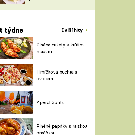
TORKY
ESH
t týdne
Další hity
Plněné cukety s krůtím
masem
Hrníčková buchta s
ovocem
Aperol Spritz
Plněné papriky s rajskou
omáčkou