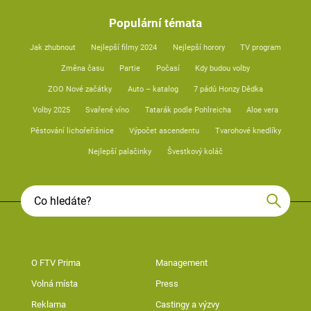
Populární témata
Jak zhubnout
Nejlepší filmy 2024
Nejlepší horory
TV program
Změna času
Partie
Počasí
Kdy budou volby
ZOO Nové začátky
Auto – katalog
7 pádů Honzy Dědka
Volby 2025
Svařené víno
Tatarák podle Pohlreicha
Aloe vera
Pěstování lichořeřišnice
Výpočet ascendentu
Tvarohové knedlíky
Nejlepší palačinky
Švestkový koláč
O FTV Prima
Management
Volná místa
Press
Reklama
Castingy a výzvy