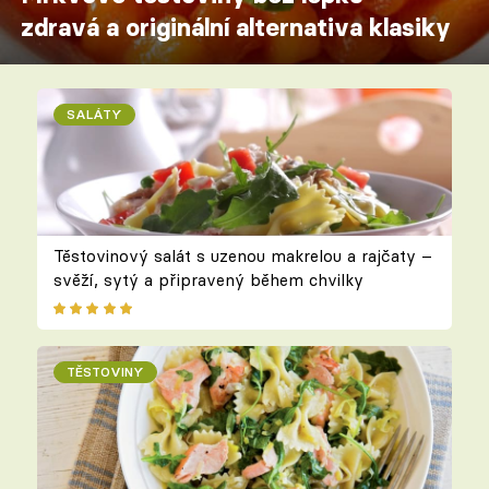
zdravá a originální alternativa klasiky
SALÁTY
Těstovinový salát s uzenou makrelou a rajčaty –
svěží, sytý a připravený během chvilky
TĚSTOVINY