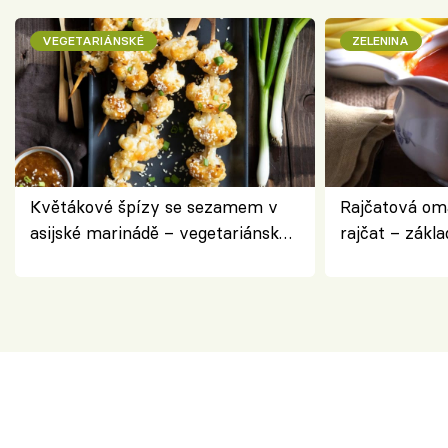
VEGETARIÁNSKÉ
ZELENINA
Květákové špízy se sezamem v
Rajčatová om
asijské marinádě – vegetariánská
rajčat – zákla
chuťovka z grilu