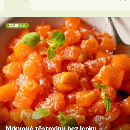
ZELENINA
Mrkvové těstoviny bez lepku –