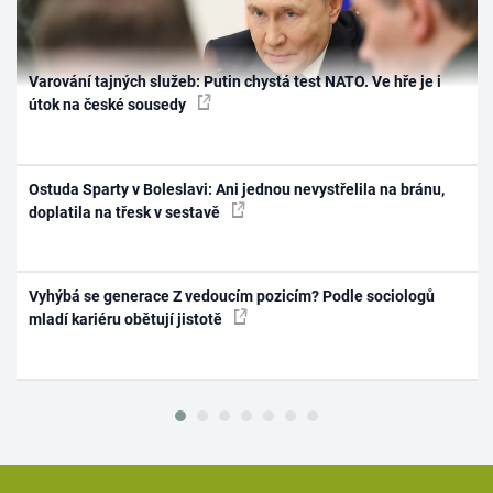
Varování tajných služeb: Putin chystá test NATO. Ve hře je i
útok na české sousedy
Ostuda Sparty v Boleslavi: Ani jednou nevystřelila na bránu,
doplatila na třesk v sestavě
Vyhýbá se generace Z vedoucím pozicím? Podle sociologů
mladí kariéru obětují jistotě