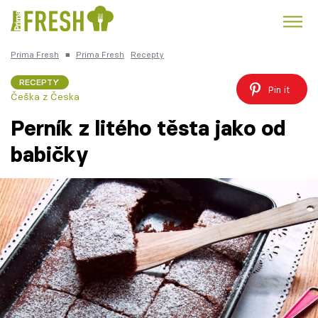
Prima Fresh
■
Prima Fresh
Recepty
Kuře
Polévky k večeři
Rychlé večeře
Trendy:
RECEPTY
Pin it
Češka z Česka
Česká kuchyně
Čokoláda
Perník z litého těsta jako od
babičky
Témata
Recepty
Články
TV Program