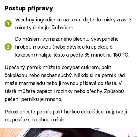
Postup přípravy
Všechny ingredience na těsto dejte do misky a asi 3
minuty šlehejte šlehačem.
Do máslem vymazaného plechu, vysypaného
hrubou moukou (nebo dětskou krupičkou či
kokosem) nalijte těsto a pečte 35 minut na 180 °C.
Upečený perník můžete posypat cukrem, polít
čokoládou nebo nechat suchý. Někdo si na perník rád
maže marmeládu nebo ji rovnou přidává do těsta. V
těstě můžete zapéct i rozinky nebo ořechy. Způsobů
pečení perníku je mnoho.
Pokud chcete perník polít hořkou čokoládou, nejprve ji
rozpusťte s trochou másla.