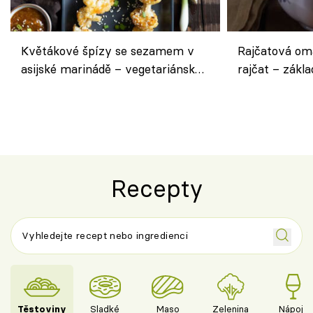
Květákové špízy se sezamem v
Rajčatová om
asijské marinádě – vegetariánská
rajčat – zákla
chuťovka z grilu
Recepty
Těstoviny
Sladké
Maso
Zelenina
Nápoje