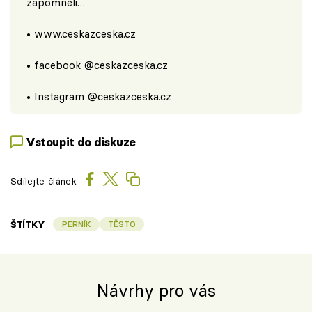
zapomněli…
•
www.ceskazceska.cz
• facebook
@ceskazceska.cz
• Instagram
@ceskazceska.cz
Vstoupit do diskuze
Sdílejte článek
ŠTÍTKY
PERNÍK
TĚSTO
Návrhy pro vás