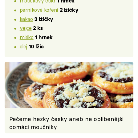
moučkový cukr
1 hrnek
perníkové koření
2 lžičky
kakao
3 lžičky
vejce
2 ks
mléko
1 hrnek
olej
10 lžic
Pečeme hezky česky aneb nejoblíbenější
domácí moučníky