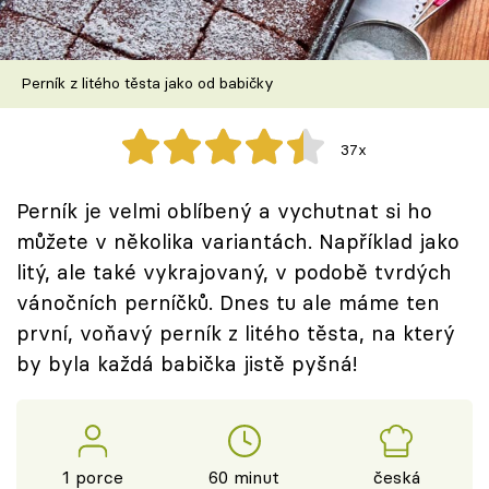
Škola vaření
Recepty z TV
Perník z litého těsta jako od babičky
Speciál: Cuketa
37x
Těhotnej kuchař
Perník je velmi oblíbený a vychutnat si ho
Sledujte prima+
můžete v několika variantách. Například jako
litý, ale také vykrajovaný, v podobě tvrdých
vánočních perníčků. Dnes tu ale máme ten
Přihlášení
první, voňavý perník z litého těsta, na který
by byla každá babička jistě pyšná!
Sledujte nás
1 porce
60 minut
česká