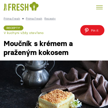
Prima Fresh
■
Prima Fresh
Recepty
Kuře
Polévky k večeři
Rychlé večeře
Trendy:
RECEPTY
Pin it
V kuchyni vždy otevřeno
Česká kuchyně
Čokoláda
Moučník s krémem a
praženým kokosem
Témata
Recepty
Články
TV Program