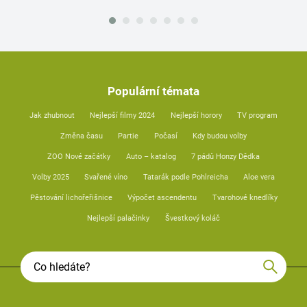
Populární témata
Jak zhubnout
Nejlepší filmy 2024
Nejlepší horory
TV program
Změna času
Partie
Počasí
Kdy budou volby
ZOO Nové začátky
Auto – katalog
7 pádů Honzy Dědka
Volby 2025
Svařené víno
Tatarák podle Pohlreicha
Aloe vera
Pěstování lichořeřišnice
Výpočet ascendentu
Tvarohové knedlíky
Nejlepší palačinky
Švestkový koláč