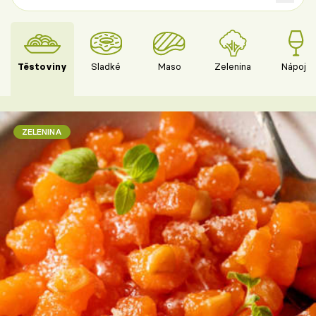
Těstoviny
Sladké
Maso
Zelenina
Nápoje
ZELENINA