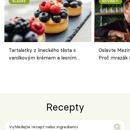
SLADKÉ
NOVINKY
Tartaletky z lineckého těsta s
Oslavte Mezin
vanilkovým krémem a lesním
Proč mrazák n
ovocem podle Bread Society
horku vsadit 
Recepty