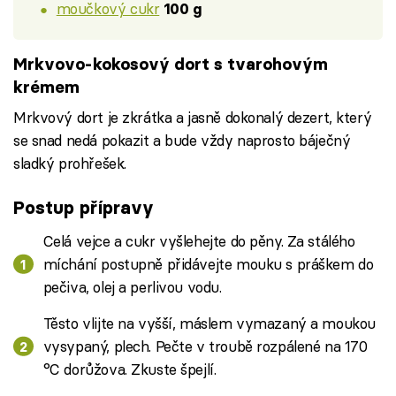
moučkový cukr
100 g
Mrkvovo-kokosový dort s tvarohovým
krémem
Mrkvový dort je zkrátka a jasně dokonalý dezert, který
se snad nedá pokazit a bude vždy naprosto báječný
sladký prohřešek.
Postup přípravy
Celá vejce a cukr vyšlehejte do pěny. Za stálého
míchání postupně přidávejte mouku s práškem do
pečiva, olej a perlivou vodu.
Těsto vlijte na vyšší, máslem vymazaný a moukou
vysypaný, plech. Pečte v troubě rozpálené na 170
°C dorůžova. Zkuste špejlí.