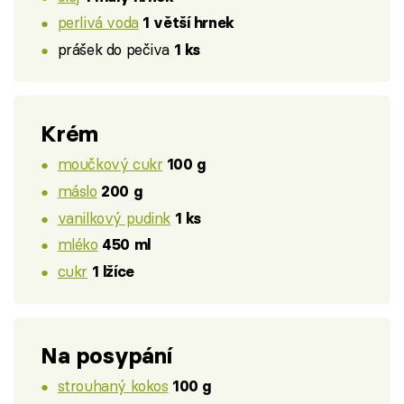
perlivá voda
1 větší hrnek
prášek do pečiva
1 ks
Krém
moučkový cukr
100 g
máslo
200 g
vanilkový pudink
1 ks
mléko
450 ml
cukr
1 lžíce
Na posypání
strouhaný kokos
100 g