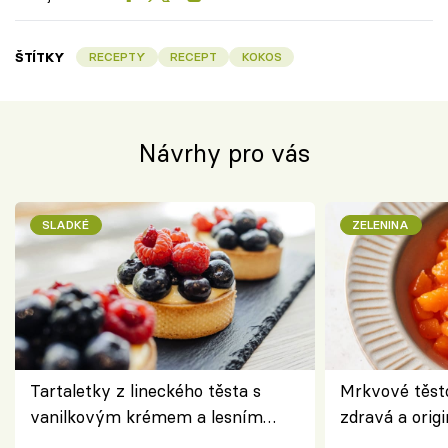
ŠTÍTKY
RECEPTY
RECEPT
KOKOS
Návrhy pro vás
SLADKÉ
ZELENINA
Tartaletky z lineckého těsta s
Mrkvové těst
vanilkovým krémem a lesním
zdravá a origi
ovocem podle Bread Society
klasiky