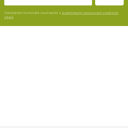
Odesláním formuláře souhlasíte s
podmínkami zpracování osobních
údajů