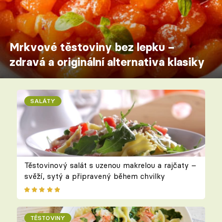
Mrkvové těstoviny bez lepku –
zdravá a originální alternativa klasiky
SALÁTY
Těstovinový salát s uzenou makrelou a rajčaty –
svěží, sytý a připravený během chvilky
TĚSTOVINY