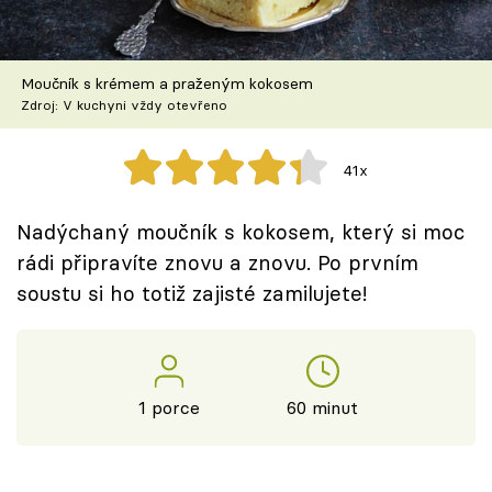
Škola vaření
Recepty z TV
Moučník s krémem a praženým kokosem
Zdroj: V kuchyni vždy otevřeno
Speciál: Cuketa
41x
Těhotnej kuchař
Nadýchaný moučník s kokosem, který si moc
Sledujte prima+
rádi připravíte znovu a znovu. Po prvním
soustu si ho totiž zajisté zamilujete!
Přihlášení
Sledujte nás
1 porce
60 minut