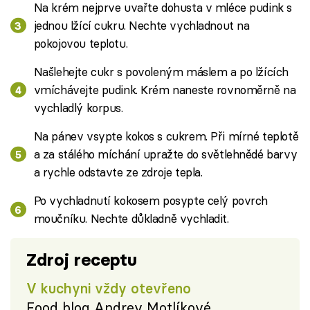
Na krém nejprve uvařte dohusta v mléce pudink s
jednou lžící cukru. Nechte vychladnout na
pokojovou teplotu.
Našlehejte cukr s povoleným máslem a po lžících
vmíchávejte pudink. Krém naneste rovnoměrně na
vychladlý korpus.
Na pánev vsypte kokos s cukrem. Při mírné teplotě
a za stálého míchání upražte do světlehnědé barvy
a rychle odstavte ze zdroje tepla.
Po vychladnutí kokosem posypte celý povrch
moučníku. Nechte důkladně vychladit.
Zdroj receptu
V kuchyni vždy otevřeno
Food blog Andrey Motlíkové