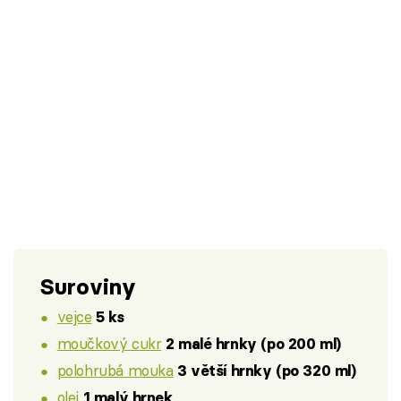
Suroviny
vejce
5 ks
moučkový cukr
2 malé hrnky (po 200 ml)
polohrubá mouka
3 větší hrnky (po 320 ml)
olej
1 malý hrnek