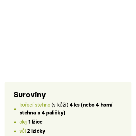
Suroviny
kuřecí stehno
(s kůží)
4 ks (nebo 4 horní
stehna a 4 paličky)
olej
1 lžíce
sůl
2 lžičky