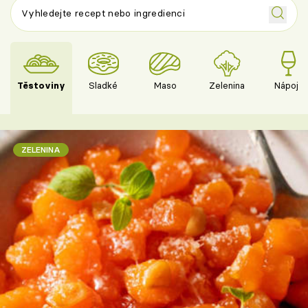
Těstoviny
Sladké
Maso
Zelenina
Nápoje
ZELENINA