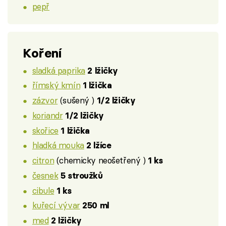
pepř
Koření
sladká paprika
2 lžičky
římský kmín
1 lžička
zázvor
(sušený )
1/2 lžičky
koriandr
1/2 lžičky
skořice
1 lžička
hladká mouka
2 lžíce
citron
(chemicky neošetřený )
1 ks
česnek
5 stroužků
cibule
1 ks
kuřecí vývar
250 ml
med
2 lžičky