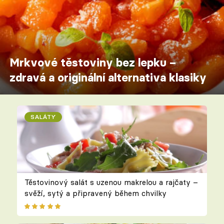
Mrkvové těstoviny bez lepku –
zdravá a originální alternativa klasiky
SALÁTY
Těstovinový salát s uzenou makrelou a rajčaty –
svěží, sytý a připravený během chvilky