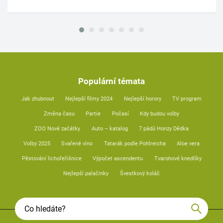
Populární témata
Jak zhubnout
Nejlepší filmy 2024
Nejlepší horory
TV program
Změna času
Partie
Počasí
Kdy budou volby
ZOO Nové začátky
Auto – katalog
7 pádů Honzy Dědka
Volby 2025
Svařené víno
Tatarák podle Pohlreicha
Aloe vera
Pěstování lichořeřišnice
Výpočet ascendentu
Tvarohové knedlíky
Nejlepší palačinky
Švestkový koláč