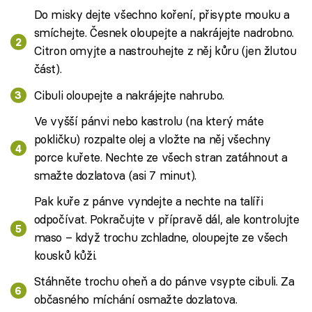
Do misky dejte všechno koření, přisypte mouku a
smíchejte. Česnek oloupejte a nakrájejte nadrobno.
Citron omyjte a nastrouhejte z něj kůru (jen žlutou
část).
Cibuli oloupejte a nakrájejte nahrubo.
Ve vyšší pánvi nebo kastrolu (na který máte
pokličku) rozpalte olej a vložte na něj všechny
porce kuřete. Nechte ze všech stran zatáhnout a
smažte dozlatova (asi 7 minut).
Pak kuře z pánve vyndejte a nechte na talíři
odpočívat. Pokračujte v přípravě dál, ale kontrolujte
maso – když trochu zchladne, oloupejte ze všech
kousků kůži.
Stáhněte trochu oheň a do pánve vsypte cibuli. Za
občasného míchání osmažte dozlatova.