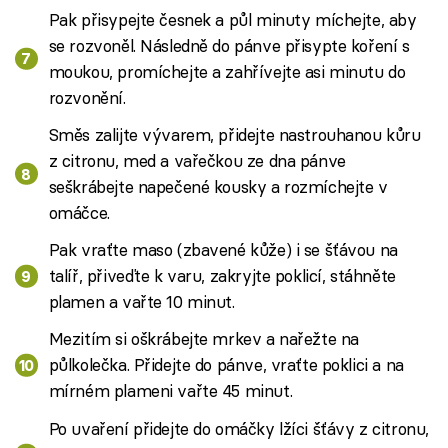
Pak přisypejte česnek a půl minuty míchejte, aby
se rozvoněl. Následně do pánve přisypte koření s
moukou, promíchejte a zahřívejte asi minutu do
rozvonění.
Směs zalijte vývarem, přidejte nastrouhanou kůru
z citronu, med a vařečkou ze dna pánve
seškrábejte napečené kousky a rozmíchejte v
omáčce.
Pak vraťte maso (zbavené kůže) i se šťávou na
talíř, přiveďte k varu, zakryjte poklicí, stáhněte
plamen a vařte 10 minut.
Mezitím si oškrábejte mrkev a nařežte na
půlkolečka. Přidejte do pánve, vraťte poklici a na
mírném plameni vařte 45 minut.
Po uvaření přidejte do omáčky lžíci šťávy z citronu,