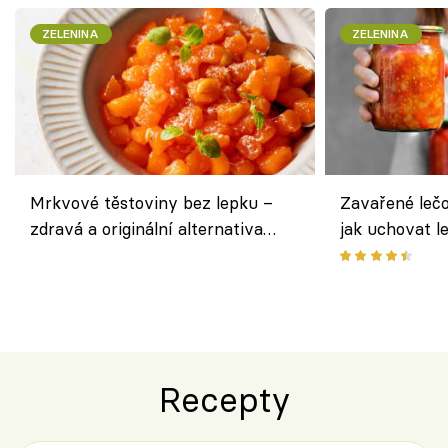
ZELENINA
ZELENINA
Mrkvové těstoviny bez lepku –
Zavařené lečo
zdravá a originální alternativa
jak uchovat l
klasiky
Recepty