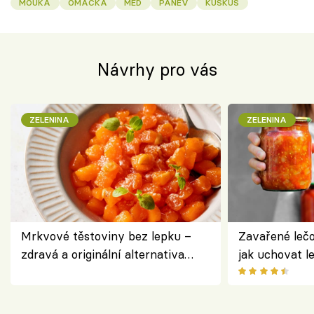
MOUKA
OMÁČKA
MED
PÁNEV
KUSKUS
Návrhy pro vás
ZELENINA
ZELENINA
Mrkvové těstoviny bez lepku –
Zavařené lečo
zdravá a originální alternativa
jak uchovat l
klasiky