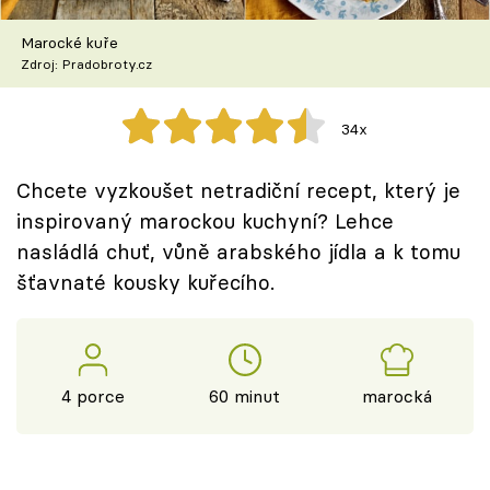
Škola vaření
Marocké kuře
Zdroj: Pradobroty.cz
Recepty z TV
Speciál: Cuketa
34x
Těhotnej kuchař
Chcete vyzkoušet netradiční recept, který je
inspirovaný marockou kuchyní? Lehce
Sledujte prima+
nasládlá chuť, vůně arabského jídla a k tomu
šťavnaté kousky kuřecího.
Přihlášení
Sledujte nás
4 porce
60 minut
marocká