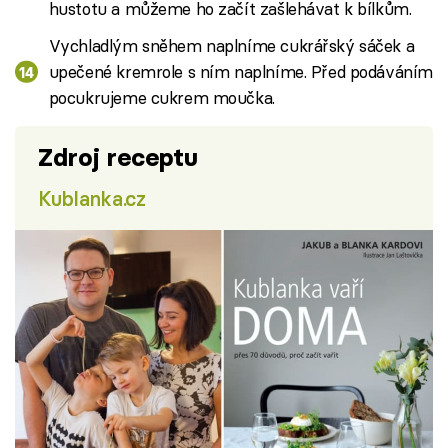
hustotu a můžeme ho začít zašlehávat k bílkům.
Vychladlým sněhem naplníme cukrářský sáček a
upečené kremrole s ním naplníme. Před podáváním
pocukrujeme cukrem moučka.
Zdroj receptu
Kublanka.cz