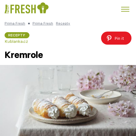
Prima Fresh
■
Prima Fresh
Recepty
Kuře
Polévky k večeři
Rychlé večeře
Trendy:
RECEPTY
Pin it
Kublanka.cz
Česká kuchyně
Čokoláda
Kremrole
Témata
Recepty
Články
TV Program