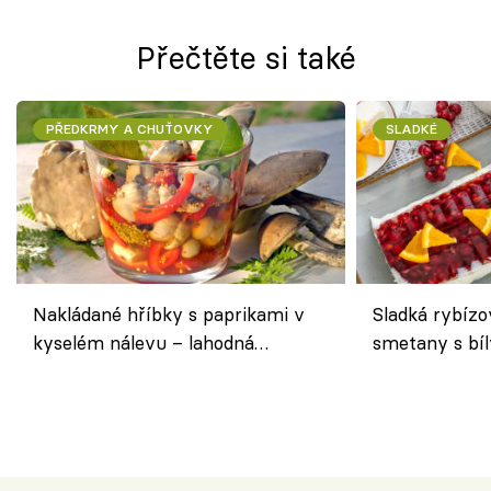
Přečtěte si také
PŘEDKRMY A CHUŤOVKY
SLADKÉ
Nakládané hříbky s paprikami v
Sladká rybízo
kyselém nálevu – lahodná
smetany s bí
chuťovka do spíže
osvěžující de