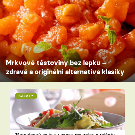
Mrkvové těstoviny bez lepku –
zdravá a originální alternativa klasiky
SALÁTY
Těstovinový salát s uzenou makrelou a rajčaty –