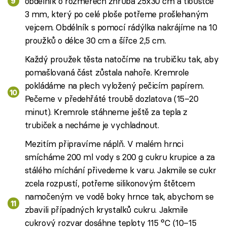
obdélník o rozměrech zhruba 25x30 cm a tloušťce
3 mm, který po celé ploše potřeme prošlehaným
vejcem. Obdélník s pomocí rádýlka nakrájíme na 10
proužků o délce 30 cm a šířce 2,5 cm.
Každý proužek těsta natočíme na trubičku tak, aby
pomašlovaná část zůstala nahoře. Kremrole
pokládáme na plech vyložený pečicím papírem.
Pečeme v předehřáté troubě dozlatova (15–20
minut). Kremrole stáhneme ještě za tepla z
trubiček a necháme je vychladnout.
Mezitím připravíme náplň. V malém hrnci
smícháme 200 ml vody s 200 g cukru krupice a za
stálého míchání přivedeme k varu. Jakmile se cukr
zcela rozpustí, potřeme silikonovým štětcem
namočeným ve vodě boky hrnce tak, abychom se
zbavili případných krystalků cukru. Jakmile
cukrový rozvar dosáhne teploty 115 °C (10–15