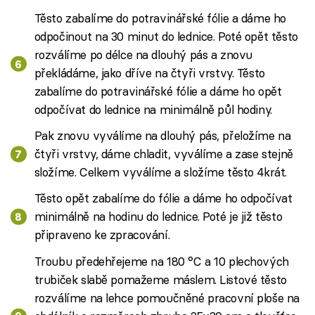
Těsto zabalíme do potravinářské fólie a dáme ho
odpočinout na 30 minut do lednice. Poté opět těsto
rozválíme po délce na dlouhý pás a znovu
překládáme, jako dříve na čtyři vrstvy. Těsto
zabalíme do potravinářské fólie a dáme ho opět
odpočívat do lednice na minimálně půl hodiny.
Pak znovu vyválíme na dlouhý pás, přeložíme na
čtyři vrstvy, dáme chladit, vyválíme a zase stejně
složíme. Celkem vyválíme a složíme těsto 4krát.
Těsto opět zabalíme do fólie a dáme ho odpočívat
minimálně na hodinu do lednice. Poté je již těsto
připraveno ke zpracování.
Troubu předehřejeme na 180 °C a 10 plechových
trubiček slabě pomažeme máslem. Listové těsto
rozválíme na lehce pomoučněné pracovní ploše na