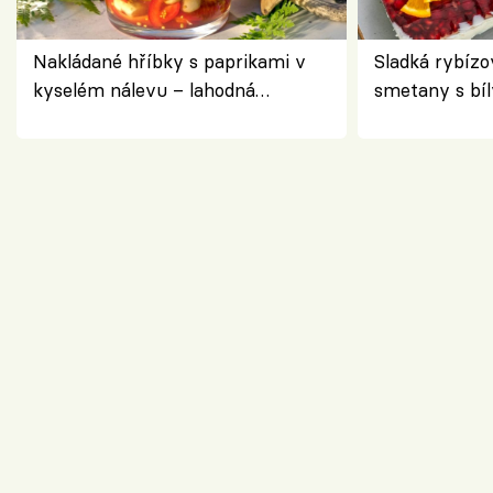
Nakládané hříbky s paprikami v
Sladká rybízo
kyselém nálevu – lahodná
smetany s bí
chuťovka do spíže
osvěžující de