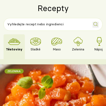
Recepty
Těstoviny
Sladké
Maso
Zelenina
Nápoje
ZELENINA