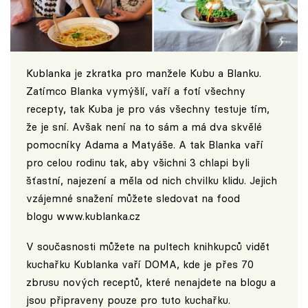
Kublanka je zkratka pro manžele Kubu a Blanku.
Zatímco Blanka vymýšlí, vaří a fotí všechny
recepty, tak Kuba je pro vás všechny testuje tím,
že je sní. Avšak není na to sám a má dva skvělé
pomocníky Adama a Matyáše. A tak Blanka vaří
pro celou rodinu tak, aby všichni 3 chlapi byli
šťastní, najezení a měla od nich chvilku klidu. Jejich
vzájemné snažení můžete sledovat na food
blogu
www.kublanka.cz
V současnosti můžete na pultech knihkupců vidět
kuchařku Kublanka vaří DOMA, kde je přes 70
zbrusu nových receptů, které nenajdete na blogu a
jsou připraveny pouze pro tuto kuchařku.