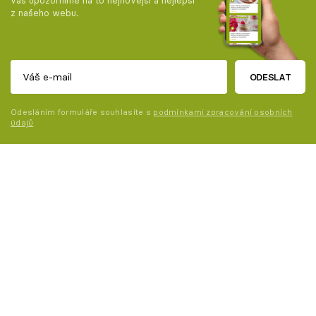
vás upozorníme na to nejnovější a nejlepší
z našeho webu.
ODESLAT
Odesláním formuláře souhlasíte s
podmínkami zpracování osobních
údajů