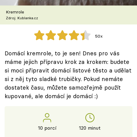
Škola vaření
Kremrole
Zdroj: Kublanka.cz
Recepty z TV
Speciál: Cuketa
50x
Těhotnej kuchař
Domácí kremrole, to je sen! Dnes pro vás
máme jejich přípravu krok za krokem: budete
Sledujte prima+
si moci připravit domácí listové těsto a udělat
si z něj tyto sladké trubičky. Pokud nemáte
Přihlášení
dostatek času, můžete samozřejmě použít
kupované, ale domácí je domácí :)
Sledujte nás
10 porcí
120 minut