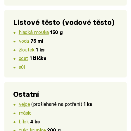
Listové těsto (vodové těsto)
hladká mouka
150 g
voda
75 ml
žloutek
1 ks
ocet
1 lžička
sůl
Ostatní
vejce
(prošlehané na potření)
1 ks
máslo
bílek
4 ks
cukr krupice
200 g