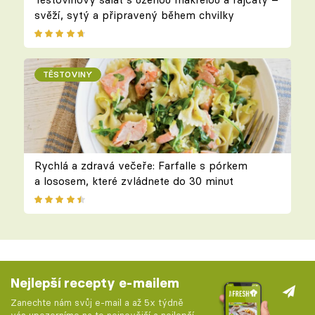
svěží, sytý a připravený během chvilky
TĚSTOVINY
Rychlá a zdravá večeře: Farfalle s pórkem
a lososem, které zvládnete do 30 minut
Nejlepší recepty e-mailem
Zanechte nám svůj e-mail a až 5x týdně