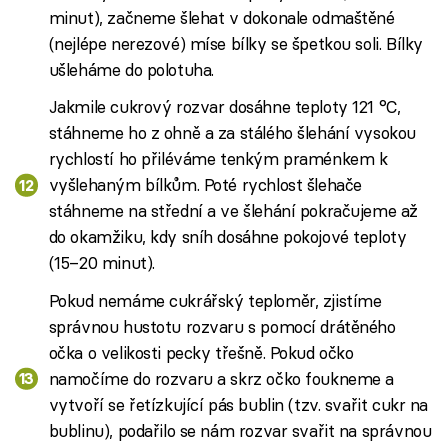
minut), začneme šlehat v dokonale odmaštěné
(nejlépe nerezové) míse bílky se špetkou soli. Bílky
ušleháme do polotuha.
Jakmile cukrový rozvar dosáhne teploty 121 °C,
stáhneme ho z ohně a za stálého šlehání vysokou
rychlostí ho přiléváme tenkým praménkem k
vyšlehaným bílkům. Poté rychlost šlehače
stáhneme na střední a ve šlehání pokračujeme až
do okamžiku, kdy sníh dosáhne pokojové teploty
(15–20 minut).
Pokud nemáme cukrářský teploměr, zjistíme
správnou hustotu rozvaru s pomocí drátěného
očka o velikosti pecky třešně. Pokud očko
namočíme do rozvaru a skrz očko foukneme a
vytvoří se řetízkující pás bublin (tzv. svařit cukr na
bublinu), podařilo se nám rozvar svařit na správnou