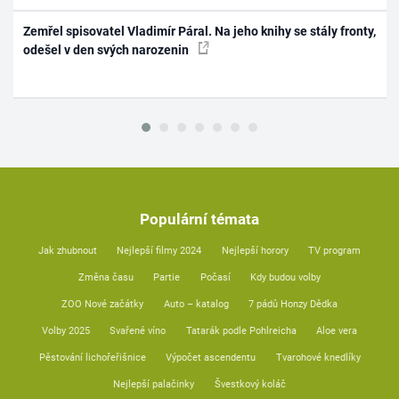
Zemřel spisovatel Vladimír Páral. Na jeho knihy se stály fronty,
odešel v den svých narozenin
Populární témata
Jak zhubnout
Nejlepší filmy 2024
Nejlepší horory
TV program
Změna času
Partie
Počasí
Kdy budou volby
ZOO Nové začátky
Auto – katalog
7 pádů Honzy Dědka
Volby 2025
Svařené víno
Tatarák podle Pohlreicha
Aloe vera
Pěstování lichořeřišnice
Výpočet ascendentu
Tvarohové knedlíky
Nejlepší palačinky
Švestkový koláč