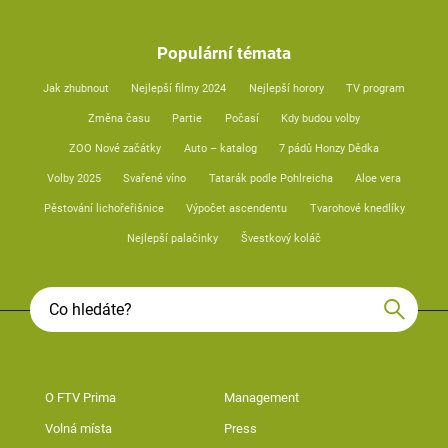
Populární témata
Jak zhubnout
Nejlepší filmy 2024
Nejlepší horory
TV program
Změna času
Partie
Počasí
Kdy budou volby
ZOO Nové začátky
Auto – katalog
7 pádů Honzy Dědka
Volby 2025
Svařené víno
Tatarák podle Pohlreicha
Aloe vera
Pěstování lichořeřišnice
Výpočet ascendentu
Tvarohové knedlíky
Nejlepší palačinky
Švestkový koláč
O FTV Prima
Management
Volná místa
Press