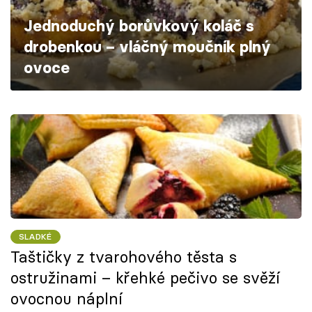
Škola vaření
Jednoduchý borůvkový koláč s
drobenkou – vláčný moučník plný
Recepty z TV
ovoce
Speciál: Cuketa
Těhotnej kuchař
Sledujte prima+
Přihlášení
SLADKÉ
Sledujte nás
Taštičky z tvarohového těsta s
ostružinami – křehké pečivo se svěží
ovocnou náplní