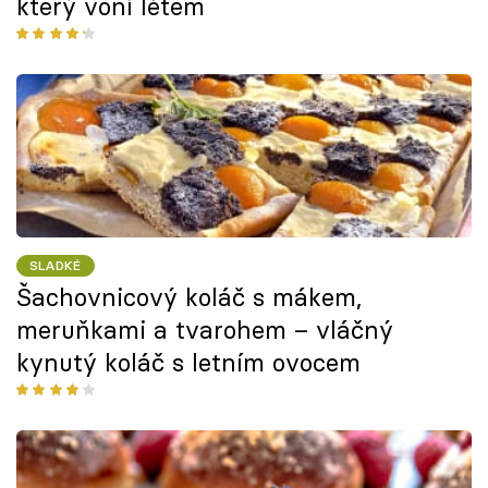
který voní létem
SLADKÉ
Šachovnicový koláč s mákem,
meruňkami a tvarohem – vláčný
kynutý koláč s letním ovocem