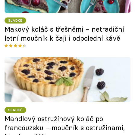
SLADKÉ
Makový koláč s třešněmi – netradiční
letní moučník k čaji i odpolední kávě
SLADKÉ
Mandlový ostružinový koláč po
francouzsku – moučník s ostružinami,