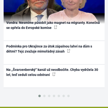
Vondra: Nesmíme působit jako magnet na migranty. Konečná
se opřela do Evropské komise
Podmínka pro Ukrajince za útok zápalnou lahví na dům s
dětmi? Tejc zvažuje mimořádný zásah
Na „Švarcenberský“ kanál už neodbočíte. Chyba vydržela 30
let, teď ceduli celou odstraní