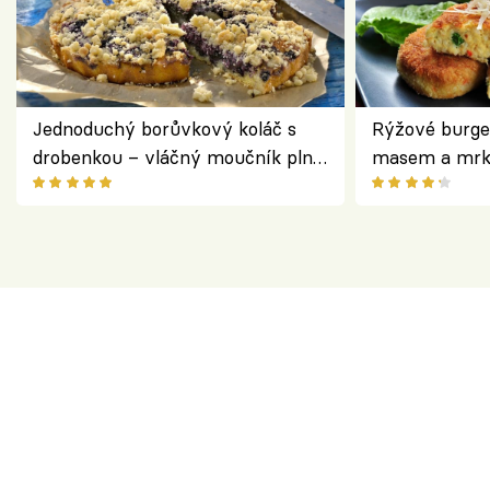
Jednoduchý borůvkový koláč s
Rýžové burge
drobenkou – vláčný moučník plný
masem a mrk
ovoce
salátem – leh