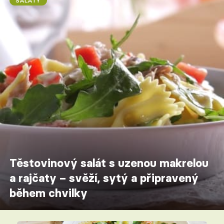
SALÁTY
Těstovinový salát s uzenou makrelou
a rajčaty – svěží, sytý a připravený
během chvilky