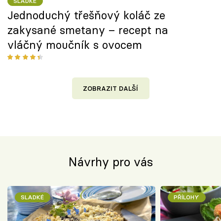
SLADKÉ
Jednoduchý třešňový koláč ze
zakysané smetany – recept na
vláčný moučník s ovocem
ZOBRAZIT DALŠÍ
Návrhy pro vás
SLADKÉ
PŘÍLOHY