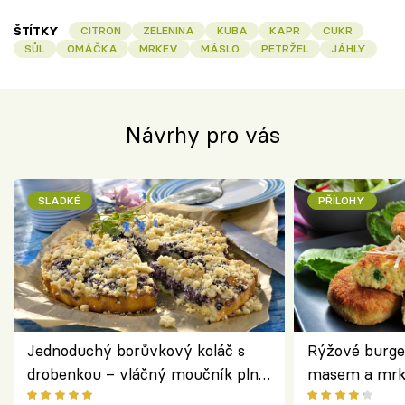
ŠTÍTKY
CITRON
ZELENINA
KUBA
KAPR
CUKR
SŮL
OMÁČKA
MRKEV
MÁSLO
PETRŽEL
JÁHLY
Návrhy pro vás
SLADKÉ
PŘÍLOHY
Jednoduchý borůvkový koláč s
Rýžové burge
drobenkou – vláčný moučník plný
masem a mrk
ovoce
salátem – leh