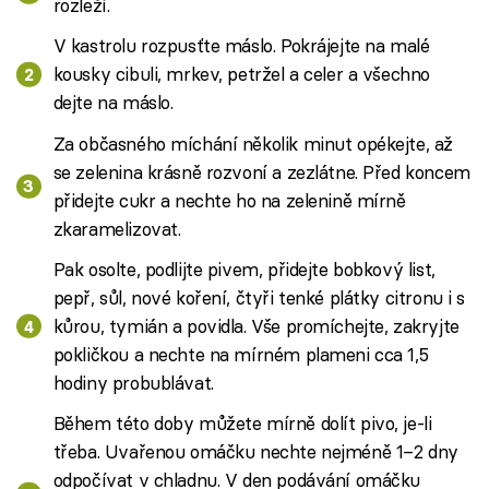
rozleží.
V kastrolu rozpusťte máslo. Pokrájejte na malé
kousky cibuli, mrkev, petržel a celer a všechno
dejte na máslo.
Za občasného míchání několik minut opékejte, až
se zelenina krásně rozvoní a zezlátne. Před koncem
přidejte cukr a nechte ho na zelenině mírně
zkaramelizovat.
Pak osolte, podlijte pivem, přidejte bobkový list,
pepř, sůl, nové koření, čtyři tenké plátky citronu i s
kůrou, tymián a povidla. Vše promíchejte, zakryjte
pokličkou a nechte na mírném plameni cca 1,5
hodiny probublávat.
Během této doby můžete mírně dolít pivo, je-li
třeba. Uvařenou omáčku nechte nejméně 1–2 dny
odpočívat v chladnu. V den podávání omáčku