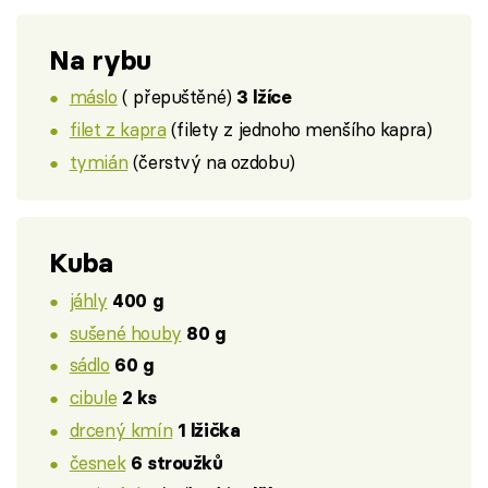
Na rybu
máslo
( přepuštěné)
3 lžíce
filet z kapra
(filety z jednoho menšího kapra)
tymián
(čerstvý na ozdobu)
Kuba
jáhly
400 g
sušené houby
80 g
sádlo
60 g
cibule
2 ks
drcený kmín
1 lžička
česnek
6 stroužků