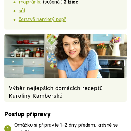
majoránka
(sušená )
2 lžíce
sůl
čerstvě namletý pepř
Výběr nejlepších domácích receptů
Karolíny Kamberské
Postup přípravy
Omáčku si připravte 1–2 dny předem, krásně se