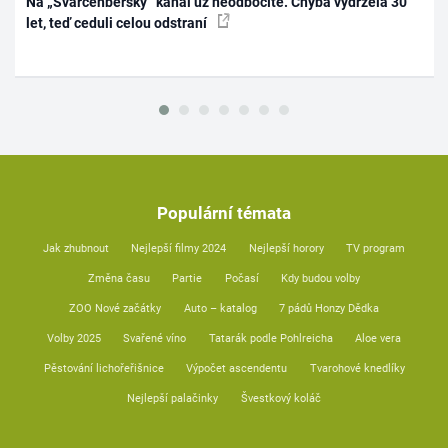
Na „Švarcenberský“ kanál už neodbočíte. Chyba vydržela 30
let, teď ceduli celou odstraní
Populární témata
Jak zhubnout
Nejlepší filmy 2024
Nejlepší horory
TV program
Změna času
Partie
Počasí
Kdy budou volby
ZOO Nové začátky
Auto – katalog
7 pádů Honzy Dědka
Volby 2025
Svařené víno
Tatarák podle Pohlreicha
Aloe vera
Pěstování lichořeřišnice
Výpočet ascendentu
Tvarohové knedlíky
Nejlepší palačinky
Švestkový koláč