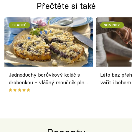
Přečtěte si také
SLADKÉ
NOVINKY
Jednoduchý borůvkový koláč s
Léto bez přeh
drobenkou – vláčný moučník plný
vařit i během
ovoce