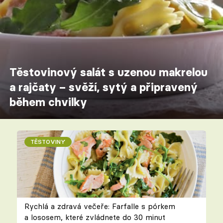
Těstovinový salát s uzenou makrelou
a rajčaty – svěží, sytý a připravený
během chvilky
TĚSTOVINY
Rychlá a zdravá večeře: Farfalle s pórkem
a lososem, které zvládnete do 30 minut