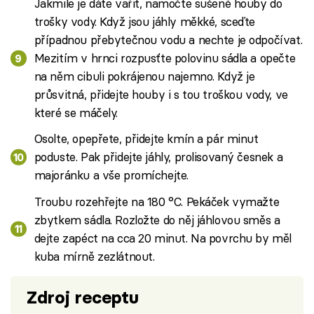
Jakmile je dáte vařit, namočte sušené houby do
trošky vody. Když jsou jáhly měkké, sceďte
případnou přebytečnou vodu a nechte je odpočívat.
Mezitím v hrnci rozpusťte polovinu sádla a opečte
na něm cibuli pokrájenou najemno. Když je
průsvitná, přidejte houby i s tou troškou vody, ve
které se máčely.
Osolte, opepřete, přidejte kmín a pár minut
poduste. Pak přidejte jáhly, prolisovaný česnek a
majoránku a vše promíchejte.
Troubu rozehřejte na 180 °C. Pekáček vymažte
zbytkem sádla. Rozložte do něj jáhlovou směs a
dejte zapéct na cca 20 minut. Na povrchu by měl
kuba mírně zezlátnout.
Zdroj receptu