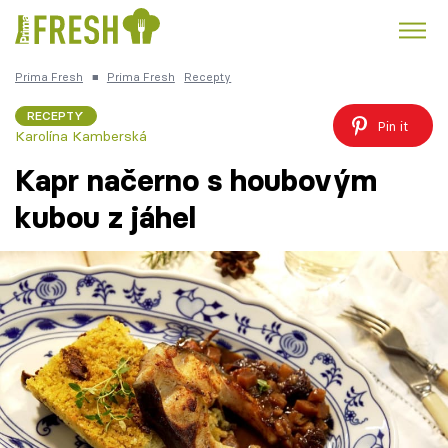
Prima Fresh
■
Prima Fresh
Recepty
Kuře
Polévky k večeři
Rychlé večeře
Trendy:
RECEPTY
Pin it
Karolína Kamberská
Česká kuchyně
Čokoláda
Kapr načerno s houbovým
kubou z jáhel
Témata
Recepty
Články
TV Program