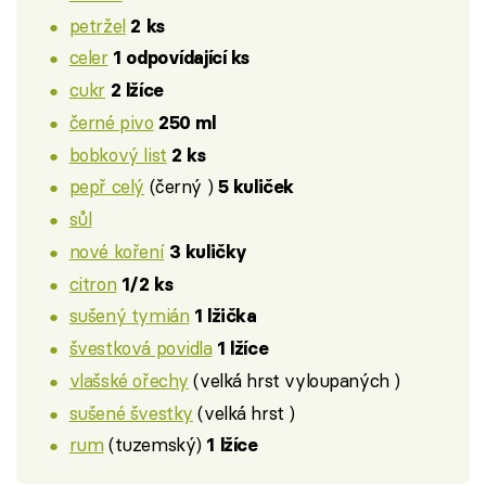
petržel
2 ks
celer
1 odpovídající ks
cukr
2 lžíce
černé pivo
250 ml
bobkový list
2 ks
pepř celý
(černý )
5 kuliček
sůl
nové koření
3 kuličky
citron
1/2 ks
sušený tymián
1 lžička
švestková povidla
1 lžíce
vlašské ořechy
(velká hrst vyloupaných )
sušené švestky
(velká hrst )
rum
(tuzemský)
1 lžíce