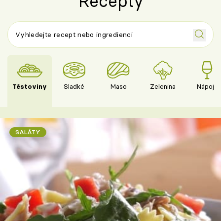
Recepty
Těstoviny
Sladké
Maso
Zelenina
Nápoje
SALÁTY