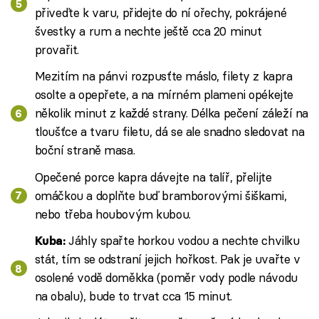
přiveďte k varu, přidejte do ní ořechy, pokrájené
švestky a rum a nechte ještě cca 20 minut
provařit.
Mezitím na pánvi rozpusťte máslo, filety z kapra
osolte a opepřete, a na mírném plameni opékejte
několik minut z každé strany. Délka pečení záleží na
tloušťce a tvaru filetu, dá se ale snadno sledovat na
boční straně masa.
Opečené porce kapra dávejte na talíř, přelijte
omáčkou a doplňte buď bramborovými šiškami,
nebo třeba houbovým kubou.
Jáhly spařte horkou vodou a nechte chvilku
Kuba:
stát, tím se odstraní jejich hořkost. Pak je uvařte v
osolené vodě doměkka (poměr vody podle návodu
na obalu), bude to trvat cca 15 minut.