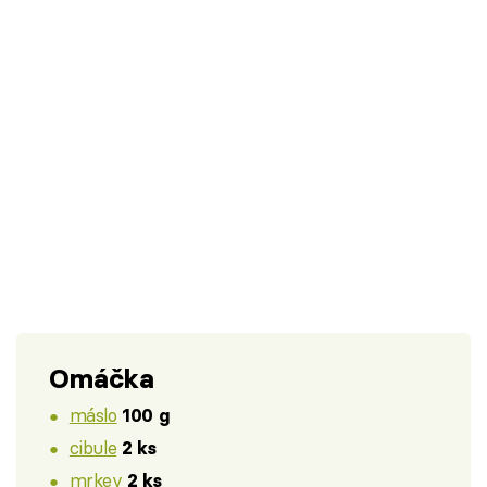
Omáčka
máslo
100 g
cibule
2 ks
mrkev
2 ks