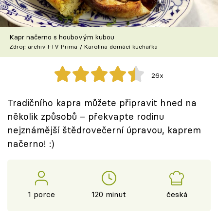
Škola vaření
Recepty z TV
Kapr načerno s houbovým kubou
Zdroj: archiv FTV Prima / Karolína domácí kuchařka
Speciál: Cuketa
26x
Těhotnej kuchař
Tradičního kapra můžete připravit hned na
Sledujte prima+
několik způsobů – překvapte rodinu
nejznámější štědrovečerní úpravou, kaprem
Přihlášení
načerno! :)
Sledujte nás
1 porce
120 minut
česká