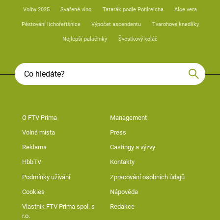
Volby 2025
Svařené víno
Tatarák podle Pohlreicha
Aloe vera
Pěstování lichořeřišnice
Výpočet ascendentu
Tvarohové knedlíky
Nejlepší palačinky
Švestkový koláč
O FTV Prima
Management
Volná místa
Press
Reklama
Castingy a výzvy
HbbTV
Kontakty
Podmínky užívání
Zpracování osobních údajů
Cookies
Nápověda
Vlastník FTV Prima spol. s
Redakce
r.o.