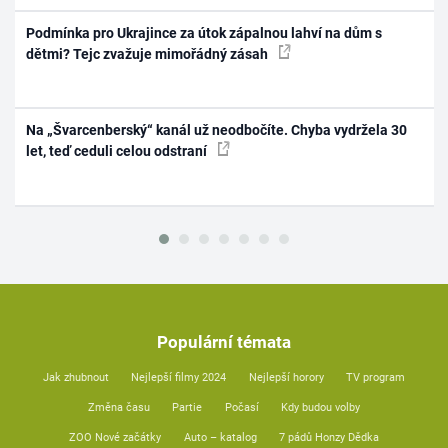
Podmínka pro Ukrajince za útok zápalnou lahví na dům s
dětmi? Tejc zvažuje mimořádný zásah
Na „Švarcenberský“ kanál už neodbočíte. Chyba vydržela 30
let, teď ceduli celou odstraní
Populární témata
Jak zhubnout
Nejlepší filmy 2024
Nejlepší horory
TV program
Změna času
Partie
Počasí
Kdy budou volby
ZOO Nové začátky
Auto – katalog
7 pádů Honzy Dědka