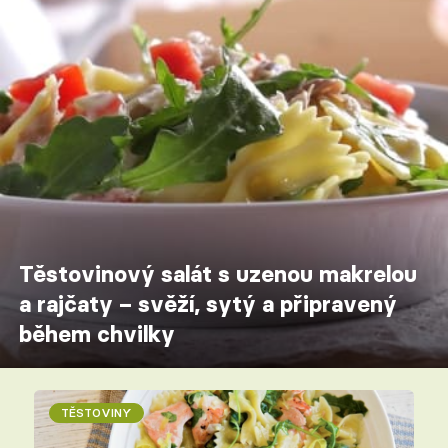
Těstovinový salát s uzenou makrelou
a rajčaty – svěží, sytý a připravený
během chvilky
TĚSTOVINY