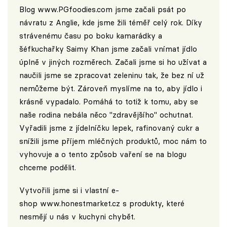
Blog
www.PGfoodies.com
jsme začali psát po
návratu z Anglie, kde jsme žili téměř celý rok. Díky
strávenému času po boku kamarádky a
šéfkuchařky Saimy Khan jsme začali vnímat jídlo
úplně v jiných rozměrech. Začali jsme si ho užívat a
naučili jsme se zpracovat zeleninu tak, že bez ní už
nemůžeme být. Zároveň myslíme na to, aby jídlo i
krásně vypadalo. Pomáhá to totiž k tomu, aby se
naše rodina nebála něco "zdravějšího" ochutnat.
Vyřadili jsme z jídelníčku lepek, rafinovaný cukr a
snížili jsme příjem mléčných produktů, moc nám to
vyhovuje a o tento způsob vaření se na blogu
chceme podělit.
Vytvořili jsme si i vlastní e-
shop
www.honestmarket.cz
s produkty, které
nesmějí u nás v kuchyni chybět.