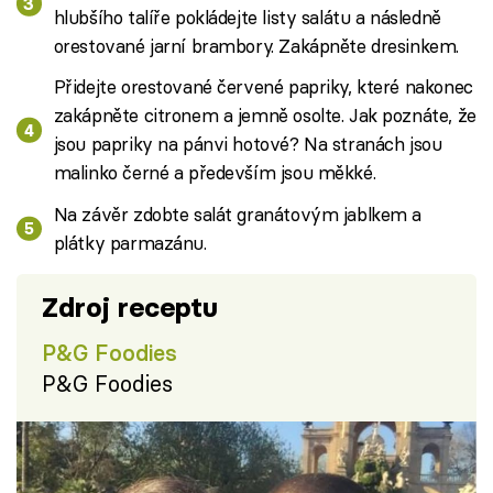
hlubšího talíře pokládejte listy salátu a následně
orestované jarní brambory. Zakápněte dresinkem.
Přidejte orestované červené papriky, které nakonec
zakápněte citronem a jemně osolte. Jak poznáte, že
jsou papriky na pánvi hotové? Na stranách jsou
malinko černé a především jsou měkké.
Na závěr zdobte salát granátovým jablkem a
plátky parmazánu.
Zdroj receptu
P&G Foodies
P&G Foodies