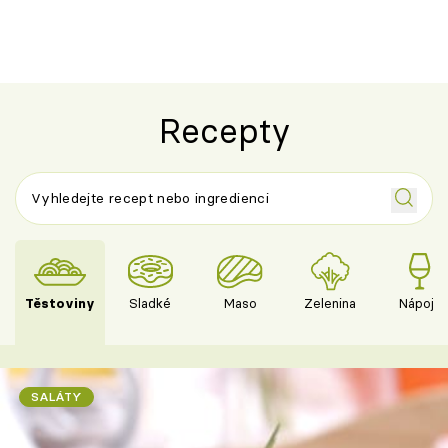
Recepty
Těstoviny
Sladké
Maso
Zelenina
Nápoje
SALÁTY