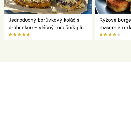
Jednoduchý borůvkový koláč s
Rýžové burge
drobenkou – vláčný moučník plný
masem a mrk
ovoce
salátem – leh