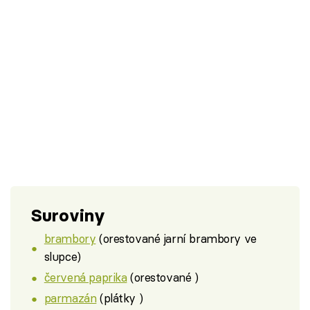
Suroviny
brambory
(orestované jarní brambory ve
slupce)
červená paprika
(orestované )
parmazán
(plátky )