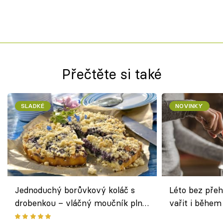
Přečtěte si také
SLADKÉ
NOVINKY
Jednoduchý borůvkový koláč s
Léto bez přeh
drobenkou – vláčný moučník plný
vařit i během
ovoce