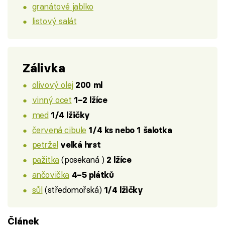
granátové jablko
listový salát
Zálivka
olivový olej
200 ml
vinný ocet
1–2 lžíce
med
1/4 lžičky
červená cibule
1/4 ks nebo 1 šalotka
petržel
velká hrst
pažitka
(posekaná )
2 lžíce
ančovička
4–5 plátků
sůl
(středomořská)
1/4 lžičky
Článek