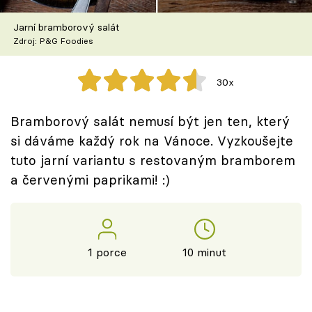
Škola vaření
Jarní bramborový salát
Zdroj: P&G Foodies
Recepty z TV
Speciál: Cuketa
30x
Těhotnej kuchař
Bramborový salát nemusí být jen ten, který
si dáváme každý rok na Vánoce. Vyzkoušejte
Sledujte prima+
tuto jarní variantu s restovaným bramborem
a červenými paprikami! :)
Přihlášení
Sledujte nás
1 porce
10 minut