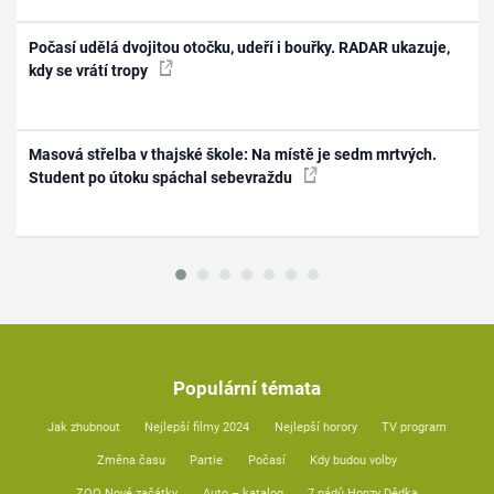
Počasí udělá dvojitou otočku, udeří i bouřky. RADAR ukazuje,
kdy se vrátí tropy
Masová střelba v thajské škole: Na místě je sedm mrtvých.
Student po útoku spáchal sebevraždu
Populární témata
Jak zhubnout
Nejlepší filmy 2024
Nejlepší horory
TV program
Změna času
Partie
Počasí
Kdy budou volby
ZOO Nové začátky
Auto – katalog
7 pádů Honzy Dědka