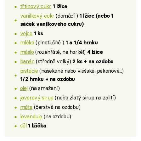
třtinový cukr
1 lžíce
vanilkový cukr
(domácí )
1 lžíce (nebo 1
sáček vanilkového cukru)
vejce
1 ks
mléko
(plnotučné )
1 a 1/4 hrnku
máslo
(rozehřáté, ne horké!)
4 lžíce
banán
(středně velký)
2 ks + na ozdobu
pistácie
(nasekané nebo vlašské, pekanové...)
1/2 hrnku + na ozdobu
olej
(na smažení)
javorový sirup
(nebo zlatý sirup na zalití)
máta
(čerstvá na ozdobu)
levandule
(na ozdobu)
sůl
1 lžička