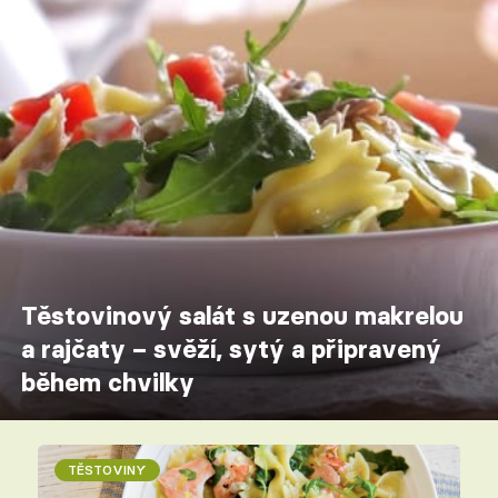
Těstovinový salát s uzenou makrelou
a rajčaty – svěží, sytý a připravený
během chvilky
TĚSTOVINY