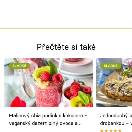
Přečtěte si také
SLADKÉ
SLADKÉ
Malinový chia pudink s kokosem –
Jednoduchý b
veganský dezert plný ovoce a
drobenkou – 
ořechů
ovoce