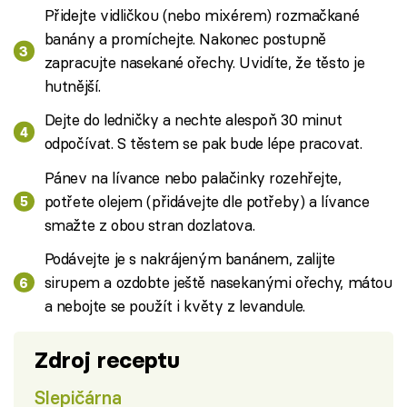
Přidejte vidličkou (nebo mixérem) rozmačkané
banány a promíchejte. Nakonec postupně
zapracujte nasekané ořechy. Uvidíte, že těsto je
hutnější.
Dejte do ledničky a nechte alespoň 30 minut
odpočívat. S těstem se pak bude lépe pracovat.
Pánev na lívance nebo palačinky rozehřejte,
potřete olejem (přidávejte dle potřeby) a lívance
smažte z obou stran dozlatova.
Podávejte je s nakrájeným banánem, zalijte
sirupem a ozdobte ještě nasekanými ořechy, mátou
a nebojte se použít i květy z levandule.
Zdroj receptu
Slepičárna