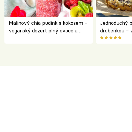
Malinový chia pudink s kokosem –
Jednoduchý b
veganský dezert plný ovoce a
drobenkou – 
ořechů
ovoce