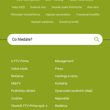
Volby 2025
Svařené víno
Tatarák podle Pohlreicha
Aloe vera
Pěstování lichořeřišnice
Výpočet ascendentu
Tvarohové knedlíky
Nejlepší palačinky
Švestkový koláč
O FTV Prima
Management
Volná místa
Press
Reklama
Castingy a výzvy
HbbTV
Kontakty
Podmínky užívání
Zpracování osobních údajů
Cookies
Nápověda
Vlastník FTV Prima spol. s
Redakce