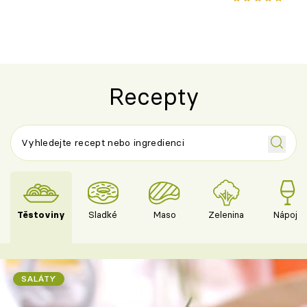
Recepty
Těstoviny
Sladké
Maso
Zelenina
Nápoje
SALÁTY