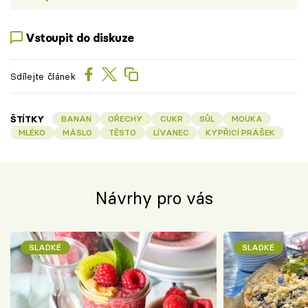
Vstoupit do diskuze
Sdílejte článek
ŠTÍTKY
BANÁN
OŘECHY
CUKR
SŮL
MOUKA
MLÉKO
MÁSLO
TĚSTO
LÍVANEC
KYPŘICÍ PRÁŠEK
Návrhy pro vás
SLADKÉ
SLADKÉ