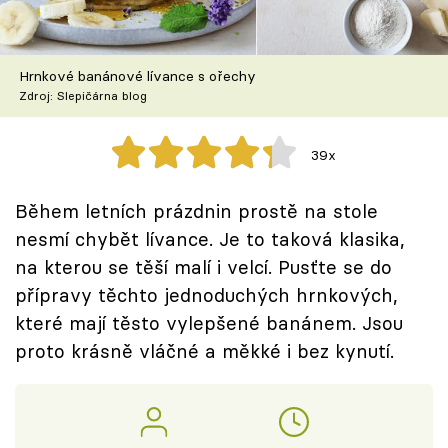
Škola vaření
Recepty z TV
Hrnkové banánové lívance s ořechy
Zdroj: Slepičárna blog
Speciál: Cuketa
39x
Těhotnej kuchař
Během letních prázdnin prostě na stole
Sledujte prima+
nesmí chybět lívance. Je to taková klasika,
na kterou se těší malí i velcí. Pusťte se do
Přihlášení
přípravy těchto jednoduchých hrnkových,
které mají těsto vylepšené banánem. Jsou
proto krásně vláčné a měkké i bez kynutí.
Sledujte nás