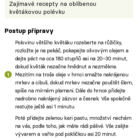
Zajímavé recepty na oblíbenou
květákovou polévku
Postup přípravy
Polovinu většího květáku rozeberte na růžičky,
rozložte je na pekáč, pokapejte olivovým olejem a
dejte péct na cca 180 stupňů asi na 20–30 minut,
dokud květák nezačne hnědnut a nezměkne.
Mezitím na troše oleje v hrnci smažte nakrájenou
mrkev a cibuli, dokud mrkev nezačne pouštět šlem,
spíše na mírném plameni. Dále do hrnce přidejte
nadrobno nakrájený zázvor a česnek. Vše společně
restujte ještě asi 1 minutu.
Poté přidejte zelenou kari pastu, množství nechám
na vás, podle toho, jak máte rádi pálivé. Vše zalijte
vývarem a vařte pod pokličkou asi 20 minut.