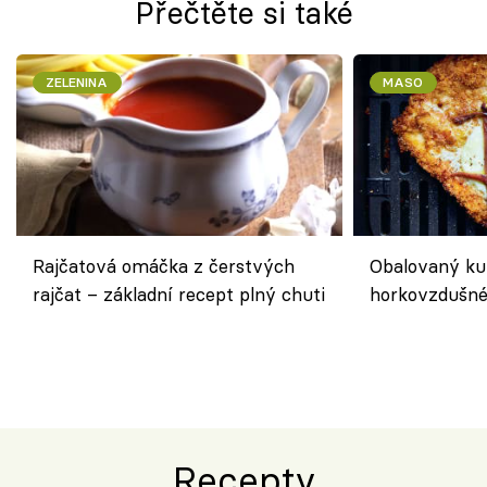
Přečtěte si také
ZELENINA
MASO
Rajčatová omáčka z čerstvých
Obalovaný kuř
rajčat – základní recept plný chuti
horkovzdušné 
novém pojetí
Olivera
Recepty