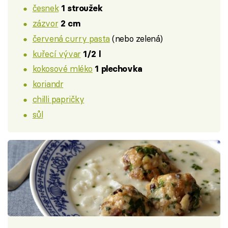
česnek
1 stroužek
zázvor
2 cm
červená curry pasta
(nebo zelená)
kuřecí vývar
1/2 l
kokosové mléko
1 plechovka
koriandr
chilli papričky
sůl