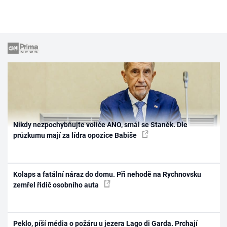
Nikdy nezpochybňujte voliče ANO, smál se Staněk. Dle
průzkumu mají za lídra opozice Babiše
Kolaps a fatální náraz do domu. Při nehodě na Rychnovsku
zemřel řidič osobního auta
Peklo, píší média o požáru u jezera Lago di Garda. Prchají