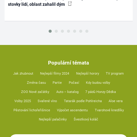
stovky lidí, oblast zahalil dým
Populární témata
Jak zhubnout
Nejlepší filmy 2024
Nejlepší horory
TV program
Změna času
Partie
Počasí
Kdy budou volby
ZOO Nové začátky
Auto – katalog
7 pádů Honzy Dědka
Volby 2025
Svařené víno
Tatarák podle Pohlreicha
Aloe vera
Pěstování lichořeřišnice
Výpočet ascendentu
Tvarohové knedlíky
Nejlepší palačinky
Švestkový koláč