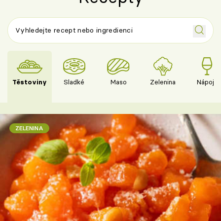
Těstoviny
Sladké
Maso
Zelenina
Nápoje
ZELENINA