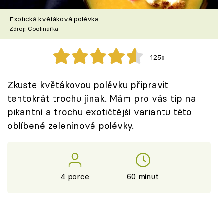
Škola vaření
Exotická květáková polévka
Zdroj: Coolinářka
Recepty z TV
Speciál: Cuketa
125x
Těhotnej kuchař
Zkuste květákovou polévku připravit
tentokrát trochu jinak. Mám pro vás tip na
Sledujte prima+
pikantní a trochu exotičtější variantu této
oblíbené zeleninové polévky.
Přihlášení
Sledujte nás
4 porce
60 minut