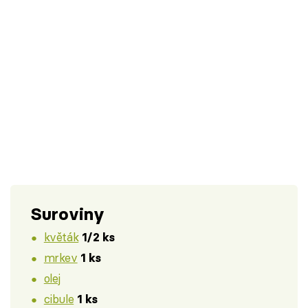
Suroviny
květák
1/2 ks
mrkev
1 ks
olej
cibule
1 ks