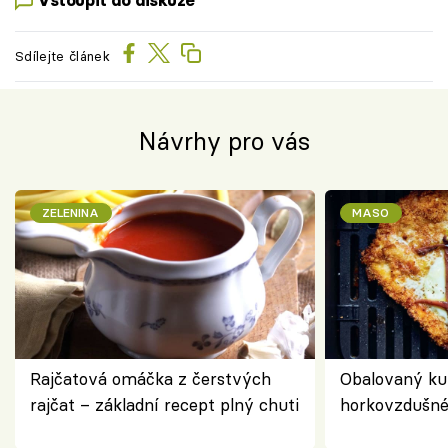
Vstoupit do diskuze
Sdílejte článek
Návrhy pro vás
ZELENINA
MASO
Rajčatová omáčka z čerstvých
Obalovaný kuř
rajčat – základní recept plný chuti
horkovzdušné 
novém pojetí