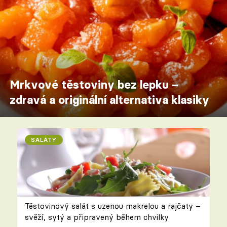
Mrkvové těstoviny bez lepku –
zdravá a originální alternativa klasiky
SALÁTY
Těstovinový salát s uzenou makrelou a rajčaty –
svěží, sytý a připravený během chvilky