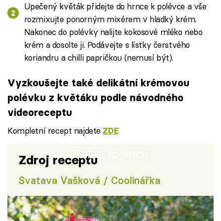
Upečený květák přidejte do hrnce k polévce a vše
rozmixujte ponorným mixérem v hladký krém.
Nakonec do polévky nalijte kokosové mléko nebo
krém a dosolte ji. Podávejte s lístky čerstvého
koriandru a chilli papričkou (nemusí být).
Vyzkoušejte také delikátní krémovou
polévku z květáku podle návodného
videoreceptu
Kompletní recept najdete
ZDE
Failed to fetch
Zdroj receptu
Svatava Vašková / Coolinářka