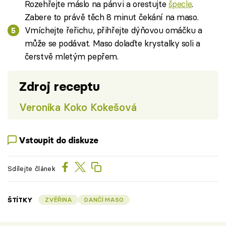
Rozehřejte máslo na pánvi a orestujte
špecle
.
Zabere to právě těch 8 minut čekání na maso.
Vmíchejte řeřichu, přihřejte dýňovou omáčku a
může se podávat. Maso dolaďte krystalky soli a
čerstvě mletým pepřem.
Zdroj receptu
Veronika Koko Kokešová
Vstoupit do diskuze
Sdílejte článek
ŠTÍTKY
ZVĚŘINA
DANČÍ MASO