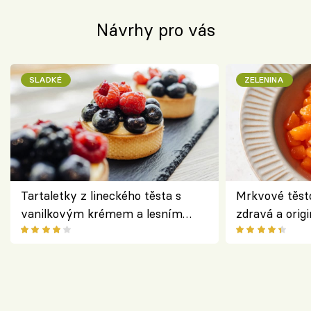
Návrhy pro vás
SLADKÉ
ZELENINA
Tartaletky z lineckého těsta s
Mrkvové těst
vanilkovým krémem a lesním
zdravá a origi
ovocem podle Bread Society
klasiky