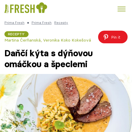
Prima Fresh
■
Prima Fresh
Recepty
Kuře
Polévky k večeři
Rychlé večeře
Trendy:
RECEPTY
Pin it
Martina Čerňanská
,
Veronika Koko Kokešová
Česká kuchyně
Čokoláda
Daňčí kýta s dýňovou
omáčkou a špeclemi
Témata
Recepty
Články
TV Program