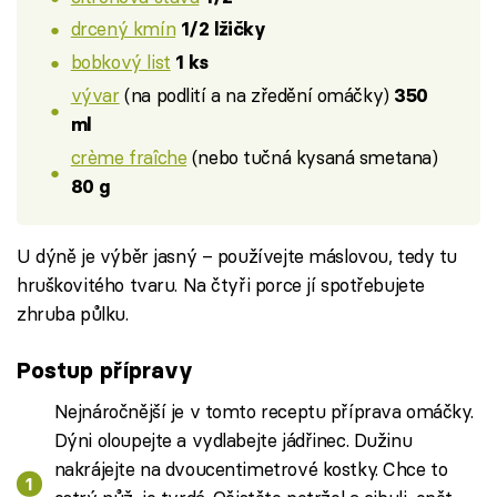
drcený kmín
1/2 lžičky
bobkový list
1 ks
vývar
(na podlití a na zředění omáčky)
350
ml
crème fraîche
(nebo tučná kysaná smetana)
80 g
U dýně je výběr jasný – používejte máslovou, tedy tu
hruškovitého tvaru. Na čtyři porce jí spotřebujete
zhruba půlku.
Postup přípravy
Nejnáročnější je v tomto receptu příprava omáčky.
Dýni oloupejte a vydlabejte jádřinec. Dužinu
nakrájejte na dvoucentimetrové kostky. Chce to