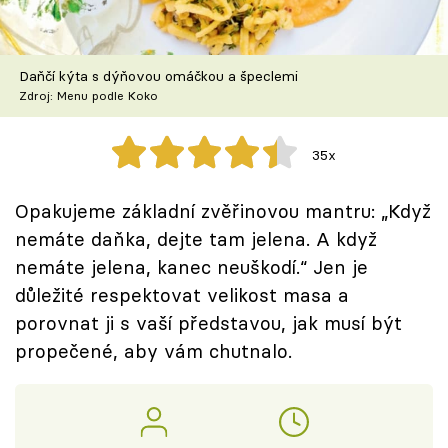
Škola vaření
Recepty z TV
Daňčí kýta s dýňovou omáčkou a špeclemi
Zdroj: Menu podle Koko
Speciál: Cuketa
35x
Těhotnej kuchař
Opakujeme základní zvěřinovou mantru: „Když
Sledujte prima+
nemáte daňka, dejte tam jelena. A když
nemáte jelena, kanec neuškodí.“ Jen je
Přihlášení
důležité respektovat velikost masa a
porovnat ji s vaší představou, jak musí být
propečené, aby vám chutnalo.
Sledujte nás