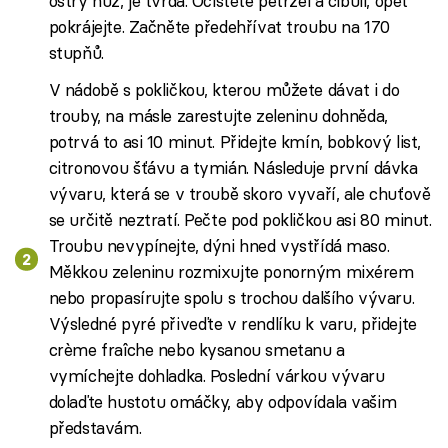
ostrý nůž, je tvrdá. Očistěte petržel a cibuli, opět
pokrájejte. Začněte předehřívat troubu na 170
stupňů.
V nádobě s pokličkou, kterou můžete dávat i do
trouby, na másle zarestujte zeleninu dohněda,
potrvá to asi 10 minut. Přidejte kmín, bobkový list,
citronovou šťávu a tymián. Následuje první dávka
vývaru, která se v troubě skoro vyvaří, ale chuťově
se určitě neztratí. Pečte pod pokličkou asi 80 minut.
Troubu nevypínejte, dýni hned vystřídá maso.
Měkkou zeleninu rozmixujte ponorným mixérem
nebo propasírujte spolu s trochou dalšího vývaru.
Výsledné pyré přiveďte v rendlíku k varu, přidejte
crème fraîche nebo kysanou smetanu a
vymíchejte dohladka. Poslední várkou vývaru
dolaďte hustotu omáčky, aby odpovídala vašim
představám.