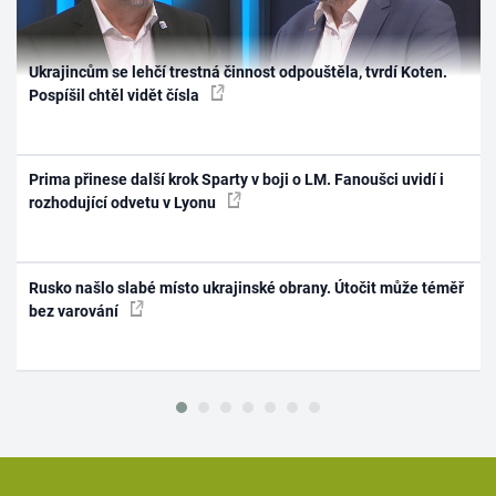
Ukrajincům se lehčí trestná činnost odpouštěla, tvrdí Koten.
Pospíšil chtěl vidět čísla
Prima přinese další krok Sparty v boji o LM. Fanoušci uvidí i
rozhodující odvetu v Lyonu
Rusko našlo slabé místo ukrajinské obrany. Útočit může téměř
bez varování