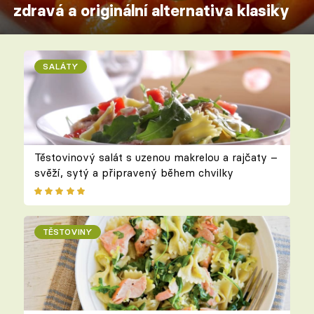
zdravá a originální alternativa klasiky
SALÁTY
Těstovinový salát s uzenou makrelou a rajčaty –
svěží, sytý a připravený během chvilky
TĚSTOVINY