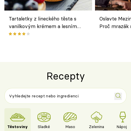
Tartaletky z lineckého těsta s
Oslavte Mezin
vanilkovým krémem a lesním
Proč mrazák n
ovocem podle Bread Society
horku vsadit 
Recepty
Těstoviny
Sladké
Maso
Zelenina
Nápoje