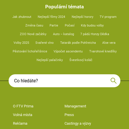
Populární témata
Jak zhubnout
Nejlepší filmy 2024
Nejlepší horory
TV program
Změna času
Partie
Počasí
Kdy budou volby
ZOO Nové začátky
Auto – katalog
7 pádů Honzy Dědka
Volby 2025
Svařené víno
Tatarák podle Pohlreicha
Aloe vera
Pěstování lichořeřišnice
Výpočet ascendentu
Tvarohové knedlíky
Nejlepší palačinky
Švestkový koláč
O FTV Prima
Management
Volná místa
Press
Reklama
Castingy a výzvy