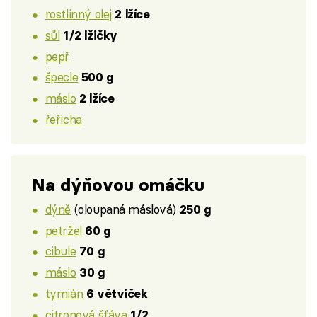
rostlinný olej
2 lžíce
sůl
1/2 lžičky
pepř
špecle
500 g
máslo
2 lžíce
řeřicha
Na dýňovou omáčku
dýně
(oloupaná máslová)
250 g
petržel
60 g
cibule
70 g
máslo
30 g
tymián
6 větviček
citronová šťáva
1/2