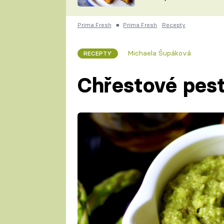
skvělý způsob, jak
ZDENĚK
zpracovat přerostlé
ČESKO NA TALÍŘI
cukety
POHLREICH
Prima Fresh
■
Prima Fresh
Recepty
KAROLÍNA,
JAROSLAV SAPÍK
DOMÁCÍ
Michaela Šupáková
RECEPTY
KUCHAŘKA
KAROLÍNA
KAMBERSKÁ
Chřestové pes