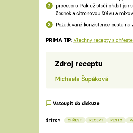
procesoru. Pak už stačí přidat je
česnek a citronovou šťávu a mixov
Požadované konzistence pesta na z
:
Všechny recepty s chřeste
PRIMA TIP
Zdroj receptu
Michaela Šupáková
Vstoupit do diskuze
ŠTÍTKY
CHŘEST
RECEPT
PESTO
P