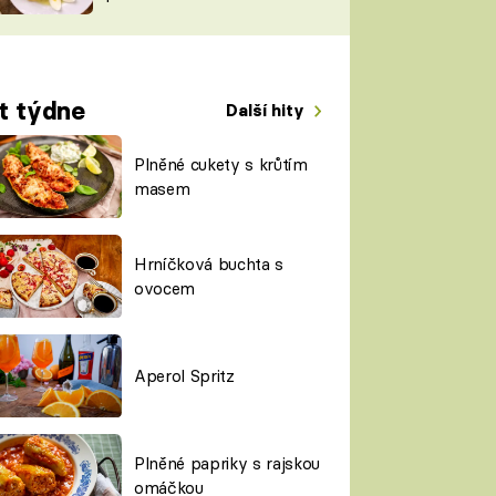
TORKY
ESH
t týdne
Další hity
Plněné cukety s krůtím
masem
Hrníčková buchta s
ovocem
Aperol Spritz
Plněné papriky s rajskou
omáčkou