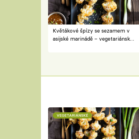
Květákové špízy se sezamem v
asijské marinádě – vegetariánská
chuťovka z grilu
VEGETARIÁNSKÉ