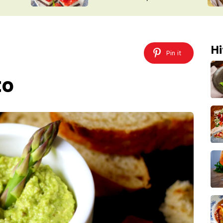
nepotřebujete troubu
ŠÉFREDAK
VYCHYTÁVKY
SOUTĚŽ FR
NA NÁKUPECH
ČASOPIS
Hi
Pin it
to