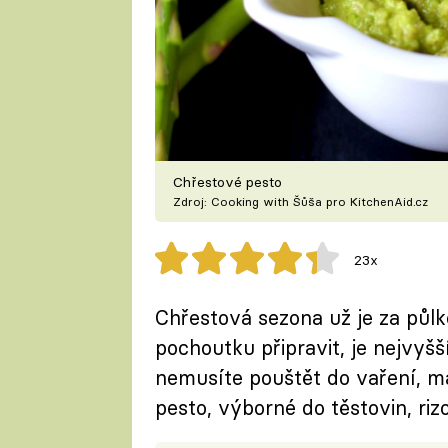
Chřestové pesto
Zdroj: Cooking with Šůša pro KitchenAid.cz
23x
Chřestová sezona už je za půlko
pochoutku připravit, je nejvyšš
nemusíte pouštět do vaření, m
pesto, výborné do těstovin, riz