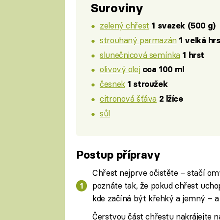
Suroviny
zelený chřest
1 svazek (500 g)
strouhaný parmazán
1 velká hr
slunečnicová semínka
1 hrst
olivový olej
cca 100 ml
česnek
1 stroužek
citronová šťáva
2 lžíce
sůl
Postup přípravy
Chřest nejprve očistěte – stačí om
poznáte tak, že pokud chřest uchop
kde začíná být křehký a jemný – a
Čerstvou část chřestu nakrájejte 