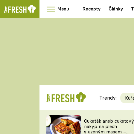
Menu
Recepty
Články
T
Oblíbené
Přílohy
recepty
HRANOLKY
HOUBY
KNEDLÍKY
DÝNĚ
KAŠE
RYCHLOVKY
Trendy:
Kuř
Populární
Videorecept
Cukeťák aneb cuketový
nákyp na plech
kuchaři
s uzeným masem –
TEĎ VAŘÍ ŠÉF!