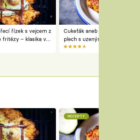
ecí řízek s vejcem z
Cukeťák aneb cuketový nákyp
fritézy – klasika v
plech s uzeným masem – skvě
 podle Jamieho
způsob, jak zpracovat přerostl
cukety
RECEPTY