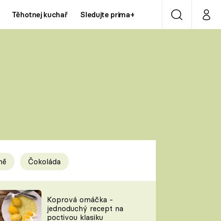
Těhotnej kuchař
Sledujte prima+
Vyhledávání
Můj p
Prima+
Y
CNN Prima NEWS
Prima ZOOM
ÍDLA
Prima LIVING
Prima Ženy
ně
Čokoláda
Prima LAJK
y
Koprová omáčka -
jednoduchý recept na
Sledujte nás
poctivou klasiku