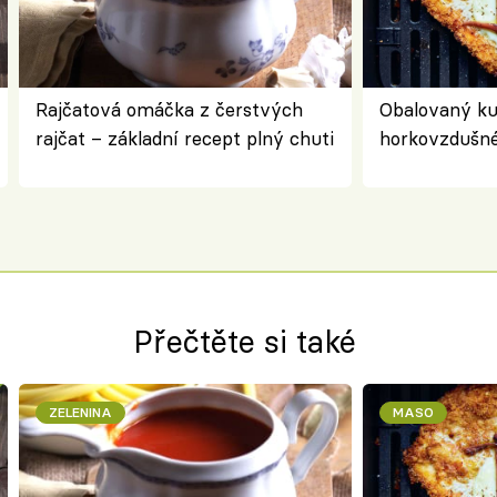
Rajčatová omáčka z čerstvých
Obalovaný kuř
rajčat – základní recept plný chuti
horkovzdušné 
novém pojetí
Olivera
Přečtěte si také
ZELENINA
MASO