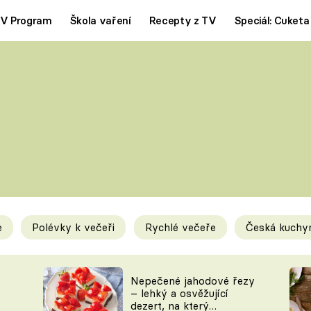
V Program
Škola vaření
Recepty z TV
Speciál: Cuketa
Polévky
Saláty
ČESKÁ KLASIKA
TĚSTOVIN
SILNÉ VÝVARY
SLADKÉ
KRÉMOVÉ
BEZMASÁ J
e
Polévky k večeři
Rychlé večeře
Česká kuchy
y
Tipy a triky
Novink
Nepečené jahodové řezy
– lehký a osvěžující
dezert, na který
KAM ZA JÍDLEM
BLOG