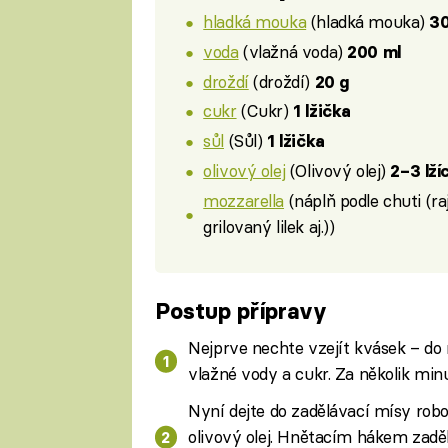
hladká mouka
(hladká mouka)
30
voda
(vlažná voda)
200 ml
droždí
(droždí)
20 g
cukr
(Cukr)
1 lžička
sůl
(Sůl)
1 lžička
olivový olej
(Olivový olej)
2–3 lží
mozzarella
(náplň podle chuti (r
grilovaný lilek aj.))
Postup přípravy
Nejprve nechte vzejít kvásek – do m
vlažné vody a cukr. Za několik min
Nyní dejte do zadělávací mísy robo
olivový olej. Hnětacím hákem zaděl