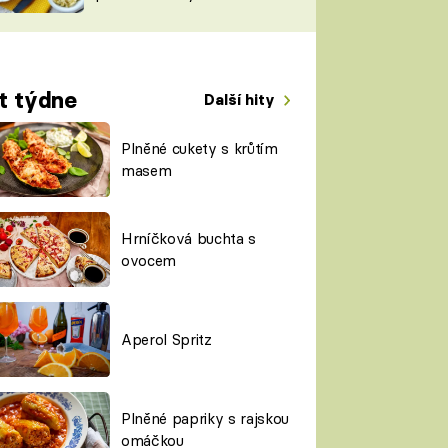
TORKY
ESH
t týdne
Další hity
Plněné cukety s krůtím
masem
Hrníčková buchta s
ovocem
Aperol Spritz
Plněné papriky s rajskou
omáčkou