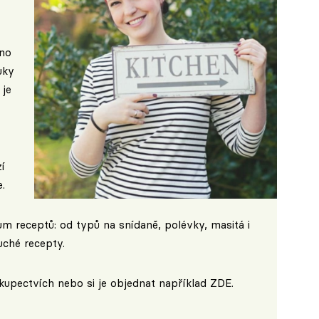
áno
uky
 je
í
.
um receptů: od typů na snídaně, polévky, masitá i
uché recepty.
kupectvích nebo si je objednat například
ZDE
.