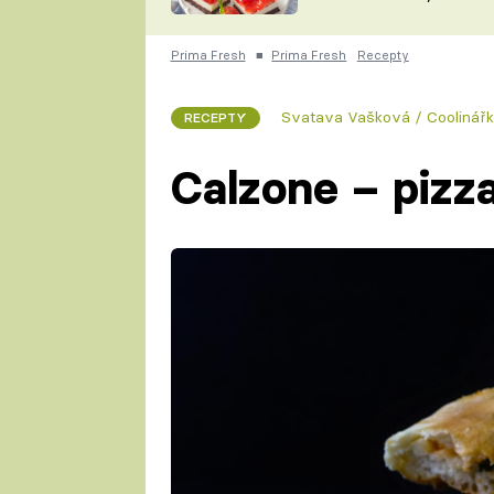
nepotřebujete troubu
ZDENĚK
ČESKO NA TALÍŘI
POHLREICH
Prima Fresh
■
Prima Fresh
Recepty
KAROLÍNA,
JAROSLAV SAPÍK
DOMÁCÍ
Svatava Vašková / Coolinář
RECEPTY
KUCHAŘKA
KAROLÍNA
KAMBERSKÁ
Calzone – pizz