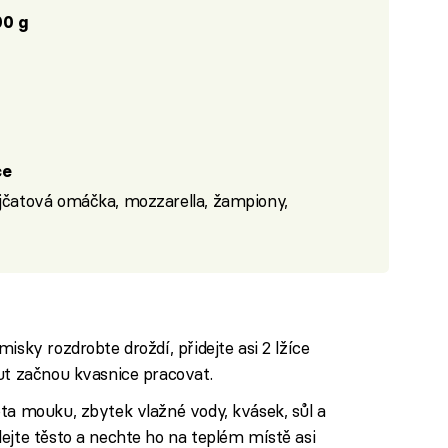
0 g
ce
ajčatová omáčka, mozzarella, žampiony,
isky rozdrobte droždí, přidejte asi 2 lžíce
ut začnou kvasnice pracovat.
ta mouku, zbytek vlažné vody, kvásek, sůl a
ejte těsto a nechte ho na teplém místě asi