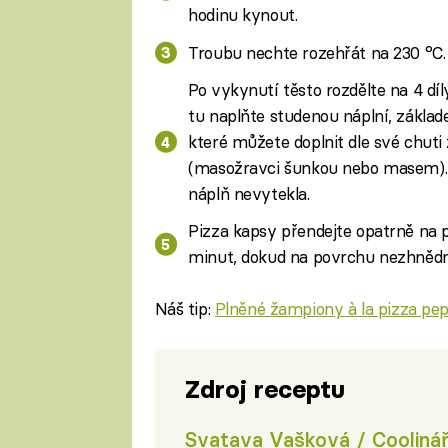
hodinu kynout.
Troubu nechte rozehřát na 230 °C.
Po vykynutí těsto rozdělte na 4 díl
tu naplňte studenou náplní, základ
které můžete doplnit dle své chuti
(masožravci šunkou nebo masem). 
náplň nevytekla.
Pizza kapsy přendejte opatrně na p
minut, dokud na povrchu nezhnědno
Náš tip:
Plněné žampiony à la pizza pe
Zdroj receptu
Svatava Vašková / Cooliná