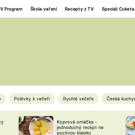
V Program
Škola vaření
Recepty z TV
Speciál: Cuketa
Polévky
Saláty
ČESKÁ KLASIKA
TĚSTOVIN
SILNÉ VÝVARY
SLADKÉ
KRÉMOVÉ
BEZMASÁ J
e
Polévky k večeři
Rychlé večeře
Česká kuchy
y
Tipy a triky
Novink
zy
Koprová omáčka -
jednoduchý recept na
poctivou klasiku
KAM ZA JÍDLEM
BLOG