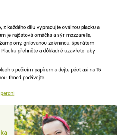
y, z každého dílu vypracujte oválnou placku a
em je rajčatová omáčka a sýr mozzarella,
 žampiony, grilovanou zeleninou, špenátem
Placku přehněte a důkladně uzavřete, aby
lech s pečicím papírem a dejte péct asi na 15
u. Ihned podávejte.
pperoni
řka