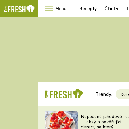
Menu
Recepty
Články
T
Oblíbené
Přílohy
recepty
HRANOLKY
HOUBY
KNEDLÍKY
DÝNĚ
KAŠE
RYCHLOVKY
Trendy:
Kuř
Populární
Videorecept
Nepečené jahodové ře
– lehký a osvěžující
kuchaři
dezert, na který
TEĎ VAŘÍ ŠÉF!