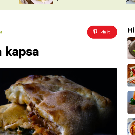
ŠÉFREDAK
VYCHYTÁVKY
SOUTĚŽ FR
NA NÁKUPECH
ČASOPIS
Hi
ka
Pin it
a kapsa