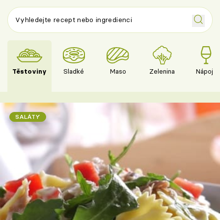
Těstoviny
Sladké
Maso
Zelenina
Nápoje
SALÁTY