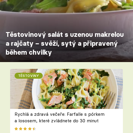
Těstovinový salát s uzenou makrelou
a rajčaty – svěží, sytý a připravený
během chvilky
TĚSTOVINY
Rychlá a zdravá večeře: Farfalle s pórkem
a lososem, které zvládnete do 30 minut