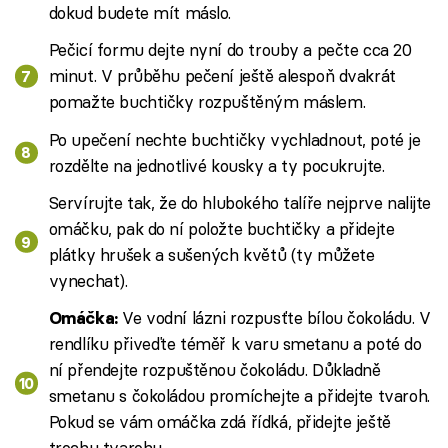
dokud budete mít máslo.
Pečicí formu dejte nyní do trouby a pečte cca 20
minut. V průběhu pečení ještě alespoň dvakrát
pomažte buchtičky rozpuštěným máslem.
Po upečení nechte buchtičky vychladnout, poté je
rozdělte na jednotlivé kousky a ty pocukrujte.
Servírujte tak, že do hlubokého talíře nejprve nalijte
omáčku, pak do ní položte buchtičky a přidejte
plátky hrušek a sušených květů (ty můžete
vynechat).
Ve vodní lázni rozpusťte bílou čokoládu. V
Omáčka:
rendlíku přiveďte téměř k varu smetanu a poté do
ní přendejte rozpuštěnou čokoládu. Důkladně
smetanu s čokoládou promíchejte a přidejte tvaroh.
Pokud se vám omáčka zdá řídká, přidejte ještě
trochu tvarohu.