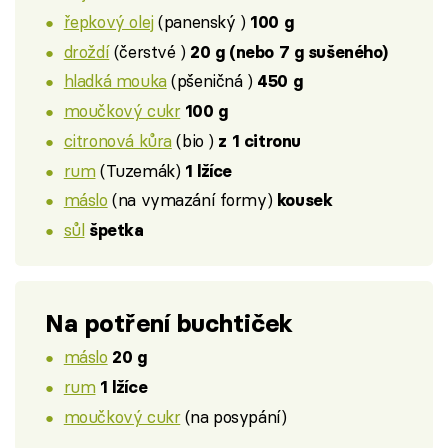
řepkový olej
(panenský )
100 g
droždí
(čerstvé )
20 g (nebo 7 g sušeného)
hladká mouka
(pšeničná )
450 g
moučkový cukr
100 g
citronová kůra
(bio )
z 1 citronu
rum
(Tuzemák)
1 lžíce
máslo
(na vymazání formy)
kousek
sůl
špetka
Na potření buchtiček
máslo
20 g
rum
1 lžíce
moučkový cukr
(na posypání)