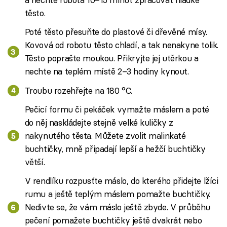
těsto.
Poté těsto přesuňte do plastové či dřevěné mísy.
Kovová od robotu těsto chladí, a tak nenakyne tolik.
Těsto poprašte moukou. Přikryjte jej utěrkou a
nechte na teplém místě 2–3 hodiny kynout.
Troubu rozehřejte na 180 °C.
Pečicí formu či pekáček vymažte máslem a poté
do něj naskládejte stejně velké kuličky z
nakynutého těsta. Můžete zvolit malinkaté
buchtičky, mně připadají lepší a hežčí buchtičky
větší.
V rendlíku rozpusťte máslo, do kterého přidejte lžíci
rumu a ještě teplým máslem pomažte buchtičky.
Nedivte se, že vám máslo ještě zbyde. V průběhu
pečení pomažete buchtičky ještě dvakrát nebo