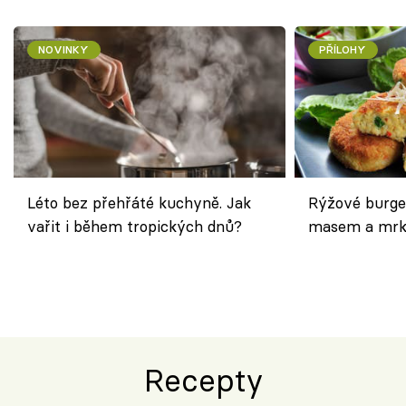
NOVINKY
PŘÍLOHY
Léto bez přehřáté kuchyně. Jak
Rýžové burge
vařit i během tropických dnů?
masem a mrk
salátem – leh
Recepty