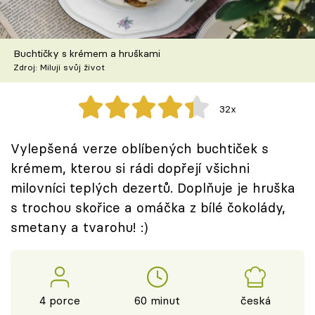
Škola vaření
Recepty z TV
Buchtičky s krémem a hruškami
Zdroj: Miluji svůj život
Speciál: Cuketa
32x
Těhotnej kuchař
Vylepšená verze oblíbených buchtiček s
Sledujte prima+
krémem, kterou si rádi dopřejí všichni
milovníci teplých dezertů. Doplňuje je hruška
Přihlášení
s trochou skořice a omáčka z bílé čokolády,
smetany a tvarohu! :)
Sledujte nás
4 porce
60 minut
česká