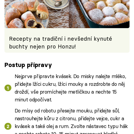
Recepty na tradiční i nevšední kynuté
buchty nejen pro Honzu!
Postup přípravy
Nejprve připravte kvásek. Do misky nalejte mléko,
přidejte lžíci cukru, lžíci mouky a rozdrobte do něj
droždí, vše promíchejte metličkou a nechte 15
minut odpočívat.
Do mísy od robotu přesejte mouku, přidejte sůl,
nastrouhejte kůru z citronu, přidejte vejce, cukr a
kvásek a také olej a rum. Zvolte nástavec typu hák
a nechte robota 10–15 minut zpracovat hladké