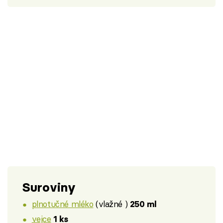
Suroviny
plnotučné mléko
(vlažné )
250 ml
vejce
1 ks