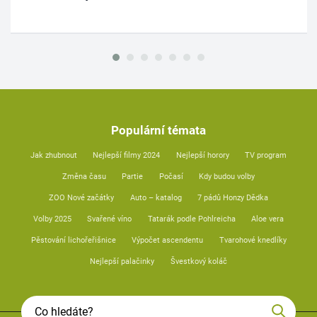
Populární témata
Jak zhubnout
Nejlepší filmy 2024
Nejlepší horory
TV program
Změna času
Partie
Počasí
Kdy budou volby
ZOO Nové začátky
Auto – katalog
7 pádů Honzy Dědka
Volby 2025
Svařené víno
Tatarák podle Pohlreicha
Aloe vera
Pěstování lichořeřišnice
Výpočet ascendentu
Tvarohové knedlíky
Nejlepší palačinky
Švestkový koláč