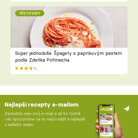
TĚSTOVINY
Super jednoduše: Špagety s paprikovým pestem
podle Zdeňka Pohlreicha
Nejlepší recepty e-mailem
Zanechte nám svůj e-mail a až 5x týdně
vás upozorníme na to nejnovější a nejlepší
z našeho webu.