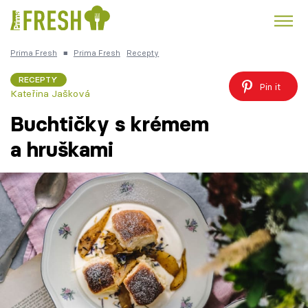
Prima Fresh
■
Prima Fresh
Recepty
Kuře
Polévky k večeři
Rychlé večeře
Trendy:
RECEPTY
Pin it
Kateřina Jašková
Česká kuchyně
Čokoláda
Buchtičky s krémem
a hruškami
Témata
Recepty
Články
TV Program