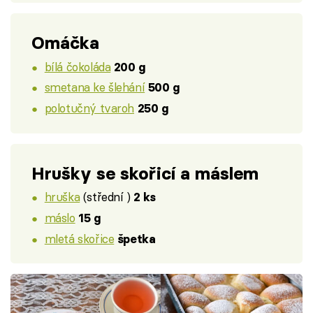
Omáčka
bílá čokoláda
200 g
smetana ke šlehání
500 g
polotučný tvaroh
250 g
Hrušky se skořicí a máslem
hruška
(střední )
2 ks
máslo
15 g
mletá skořice
špetka