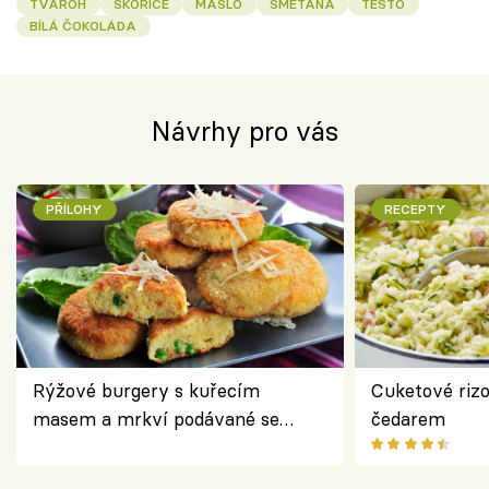
TVAROH
SKOŘICE
MÁSLO
SMETANA
TĚSTO
BÍLÁ ČOKOLÁDA
Návrhy pro vás
PŘÍLOHY
RECEPTY
Rýžové burgery s kuřecím
Cuketové rizo
masem a mrkví podávané se
čedarem
salátem – lehká a chutná večeře