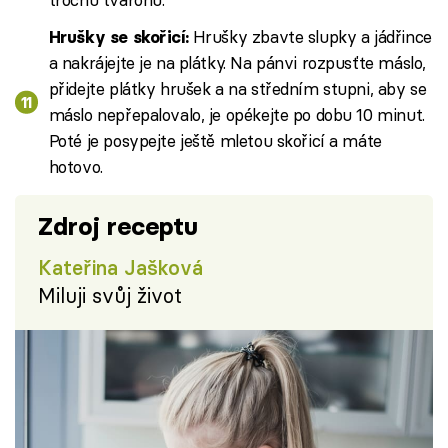
Hrušky zbavte slupky a jádřince
Hrušky se skořicí:
a nakrájejte je na plátky. Na pánvi rozpusťte máslo,
přidejte plátky hrušek a na středním stupni, aby se
máslo nepřepalovalo, je opékejte po dobu 10 minut.
Poté je posypejte ještě mletou skořicí a máte
hotovo.
Zdroj receptu
Kateřina Jašková
Miluji svůj život