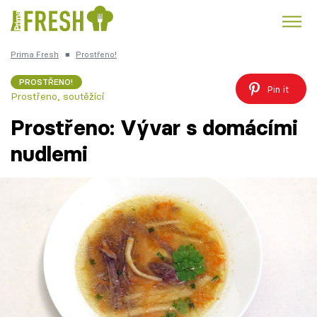
Prima Fresh
■
Prostřeno!
Kuře
Polévky k večeři
Rychlé večeře
Trendy:
PROSTŘENO!
Pin it
Prostřeno, soutěžící
Česká kuchyně
Čokoláda
Prostřeno: Vývar s domácími
nudlemi
Témata
Recepty
Články
TV Program