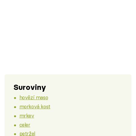
Suroviny
hovězí maso
morková kost
mrkev
celer
petržel