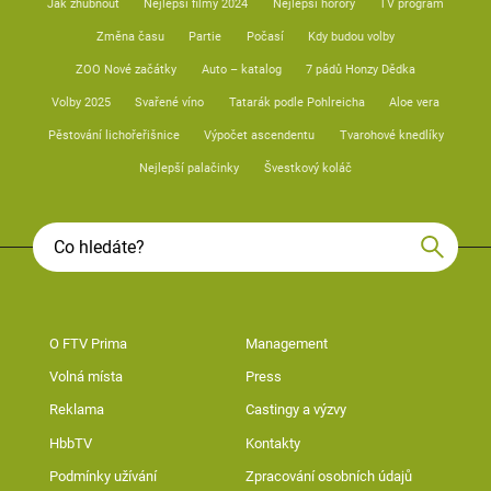
Jak zhubnout
Nejlepší filmy 2024
Nejlepší horory
TV program
Změna času
Partie
Počasí
Kdy budou volby
ZOO Nové začátky
Auto – katalog
7 pádů Honzy Dědka
Volby 2025
Svařené víno
Tatarák podle Pohlreicha
Aloe vera
Pěstování lichořeřišnice
Výpočet ascendentu
Tvarohové knedlíky
Nejlepší palačinky
Švestkový koláč
O FTV Prima
Management
Volná místa
Press
Reklama
Castingy a výzvy
HbbTV
Kontakty
Podmínky užívání
Zpracování osobních údajů