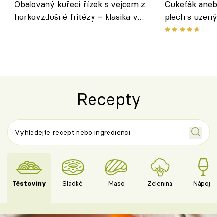
Obalovaný kuřecí řízek s vejcem z
Cukeťák aneb
horkovzdušné fritézy – klasika v
plech s uzen
novém pojetí podle Jamieho
způsob, jak z
Olivera
cukety
Recepty
Těstoviny
Sladké
Maso
Zelenina
Nápoje