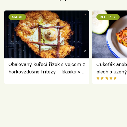
MASO
RECEPTY
Obalovaný kuřecí řízek s vejcem z
Cukeťák aneb
horkovzdušné fritézy – klasika v
plech s uzen
novém pojetí podle Jamieho
způsob, jak z
Olivera
cukety