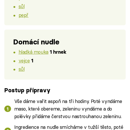
sůl
pepř
Domácí nudle
hladká mouka
1 hrnek
vejce
1
sůl
Postup přípravy
Vše dáme vařit aspoň na tři hodiny. Poté vyndáme
maso, které obereme, zeleninu vyndáme a do
polévky přidáme čerstvou nastrouhanou zeleninu.
Ingredience na nudle smícháme v tužší těsto, poté