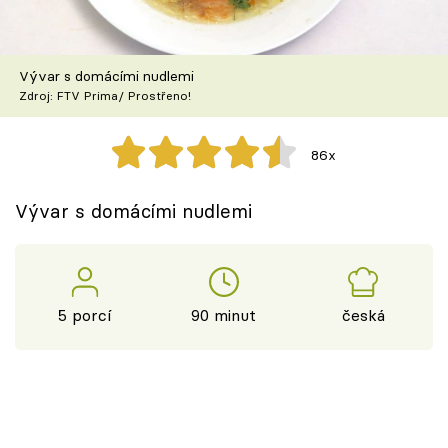
Škola vaření
Recepty z TV
Vývar s domácími nudlemi
Zdroj: FTV Prima/ Prostřeno!
Speciál: Cuketa
86x
Těhotnej kuchař
Vývar s domácími nudlemi
Sledujte prima+
Přihlášení
5 porcí
90 minut
česká
Sledujte nás