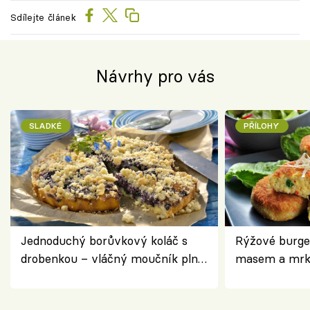
Sdílejte článek
Návrhy pro vás
SLADKÉ
PŘÍLOHY
Jednoduchý borůvkový koláč s
Rýžové burge
drobenkou – vláčný moučník plný
masem a mrk
ovoce
salátem – leh