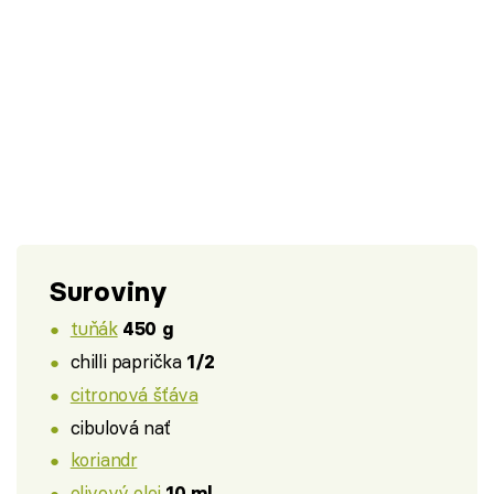
Suroviny
tuňák
450 g
chilli paprička
1/2
citronová šťáva
cibulová nať
koriandr
olivový olej
10 ml