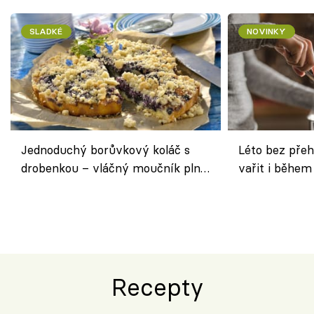
SLADKÉ
NOVINKY
Jednoduchý borůvkový koláč s
Léto bez přeh
drobenkou – vláčný moučník plný
vařit i během
ovoce
Recepty