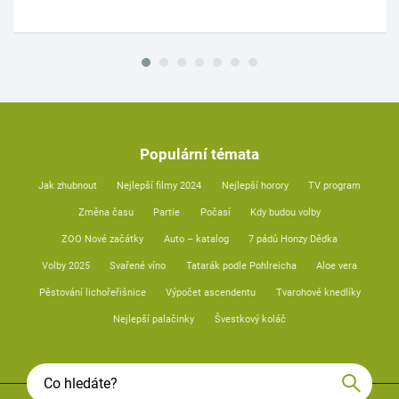
Populární témata
Jak zhubnout
Nejlepší filmy 2024
Nejlepší horory
TV program
Změna času
Partie
Počasí
Kdy budou volby
ZOO Nové začátky
Auto – katalog
7 pádů Honzy Dědka
Volby 2025
Svařené víno
Tatarák podle Pohlreicha
Aloe vera
Pěstování lichořeřišnice
Výpočet ascendentu
Tvarohové knedlíky
Nejlepší palačinky
Švestkový koláč