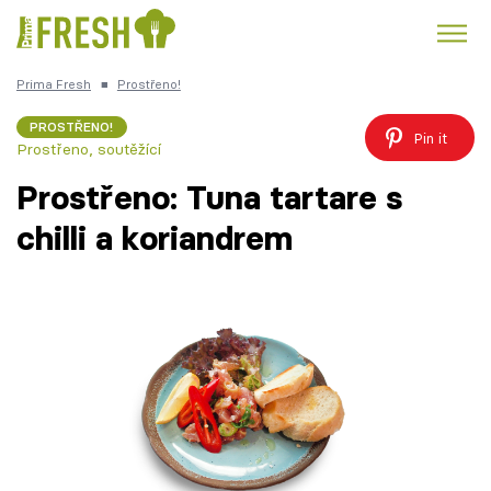
Prima Fresh
■
Prostřeno!
Kuře
Polévky k večeři
Rychlé večeře
Trendy:
PROSTŘENO!
Pin it
Prostřeno, soutěžící
Česká kuchyně
Čokoláda
Prostřeno: Tuna tartare s
chilli a koriandrem
Témata
Recepty
Články
TV Program