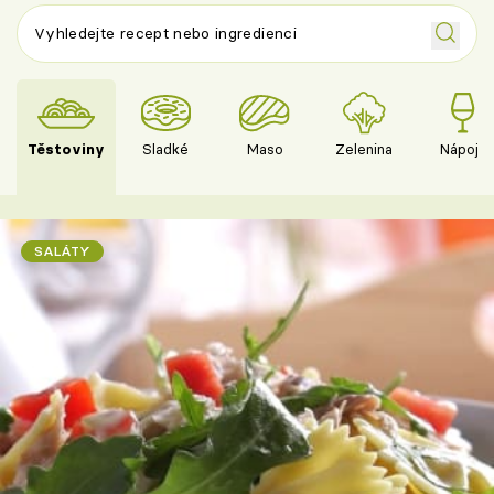
Těstoviny
Sladké
Maso
Zelenina
Nápoje
SALÁTY