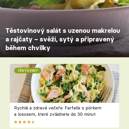
Těstovinový salát s uzenou makrelou
a rajčaty – svěží, sytý a připravený
během chvilky
TĚSTOVINY
Rychlá a zdravá večeře: Farfalle s pórkem
a lososem, které zvládnete do 30 minut