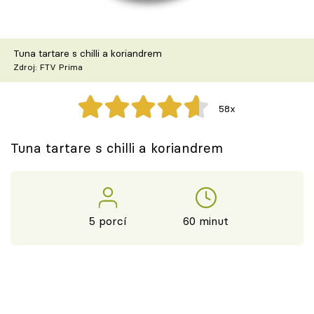
Škola vaření
Recepty z TV
Tuna tartare s chilli a koriandrem
Zdroj: FTV Prima
Speciál: Cuketa
58x
Těhotnej kuchař
Tuna tartare s chilli a koriandrem
Sledujte prima+
Přihlášení
5 porcí
60 minut
Sledujte nás