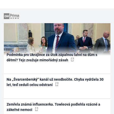
Podmínka pro Ukrajince za útok zápalnou lahví na dům s
dětmi? Tejc zvažuje mimořádný zásah
Na „Švarcenberský“ kanál už neodbočíte. Chyba vydržela 30
let, teď ceduli celou odstraní
Zemřela známá influencerka. Towleová podlehla vzácné a
zákeřné nemoci