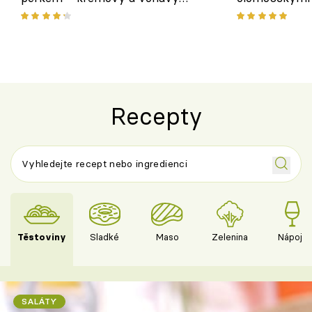
pokrm z jednoho hrnce
bezlepkový o
českým sýre
Recepty
Těstoviny
Sladké
Maso
Zelenina
Nápoje
SALÁTY