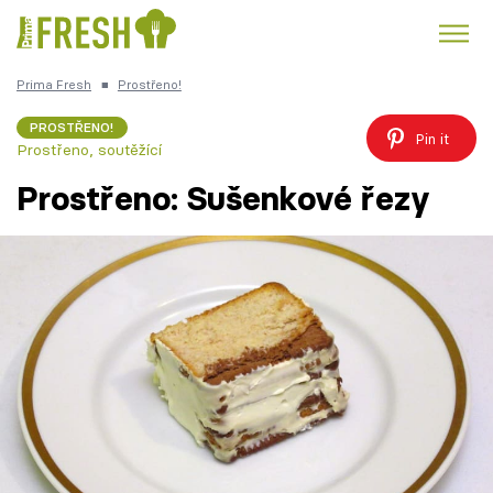
Prima Fresh
■
Prostřeno!
Kuře
Polévky k večeři
Rychlé večeře
Trendy:
PROSTŘENO!
Pin it
Prostřeno, soutěžící
Česká kuchyně
Čokoláda
Prostřeno: Sušenkové řezy
Témata
Recepty
Články
TV Program