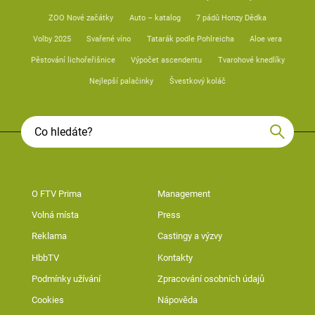
ZOO Nové začátky
Auto – katalog
7 pádů Honzy Dědka
Volby 2025
Svařené víno
Tatarák podle Pohlreicha
Aloe vera
Pěstování lichořeřišnice
Výpočet ascendentu
Tvarohové knedlíky
Nejlepší palačinky
Švestkový koláč
O FTV Prima
Management
Volná místa
Press
Reklama
Castingy a výzvy
HbbTV
Kontakty
Podmínky užívání
Zpracování osobních údajů
Cookies
Nápověda