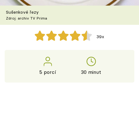
Škola vaření
Sušenkové řezy
Zdroj: archiv TV Prima
Recepty z TV
Speciál: Cuketa
39x
Těhotnej kuchař
Sledujte prima+
5 porcí
30 minut
Přihlášení
Sledujte nás