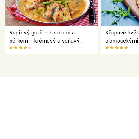
Vepřový guláš s houbami a
Křupavé květ
pórkem – krémový a voňavý
olomouckými 
pokrm z jednoho hrnce
bezlepkový o
českým sýre