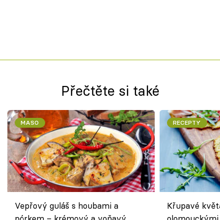
Přečtěte si také
MASO
RECEPTY
Vepřový guláš s houbami a
Křupavé květ
pórkem – krémový a voňavý
olomouckými 