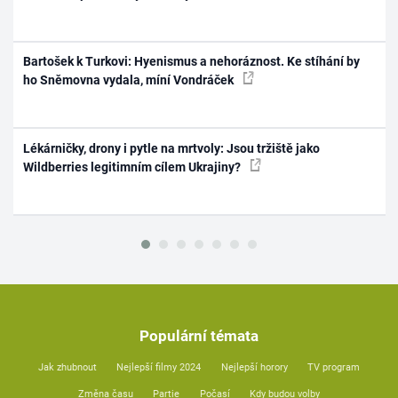
Bartošek k Turkovi: Hyenismus a nehoráznost. Ke stíhání by
ho Sněmovna vydala, míní Vondráček
Lékárničky, drony i pytle na mrtvoly: Jsou tržiště jako
Wildberries legitimním cílem Ukrajiny?
Populární témata
Jak zhubnout
Nejlepší filmy 2024
Nejlepší horory
TV program
Změna času
Partie
Počasí
Kdy budou volby