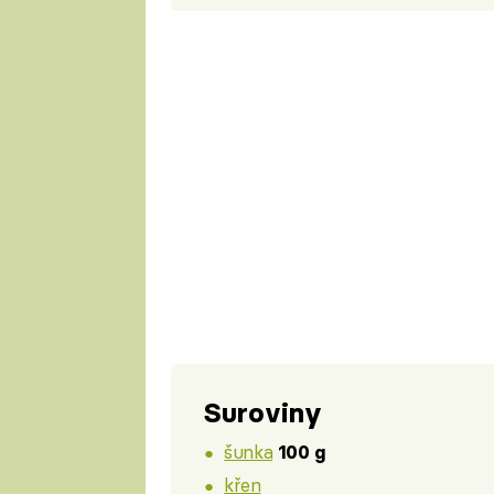
Suroviny
šunka
100 g
křen