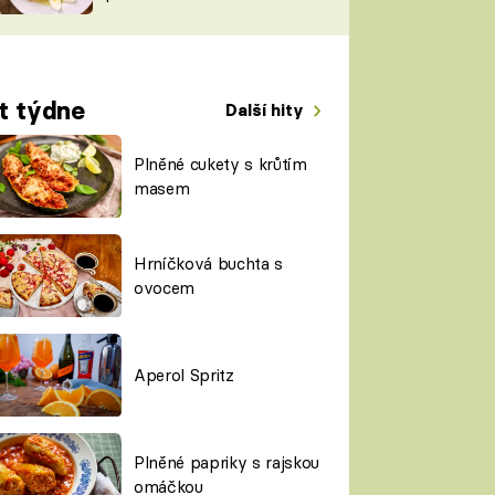
TORKY
ESH
t týdne
Další hity
Plněné cukety s krůtím
masem
Hrníčková buchta s
ovocem
Aperol Spritz
Plněné papriky s rajskou
omáčkou