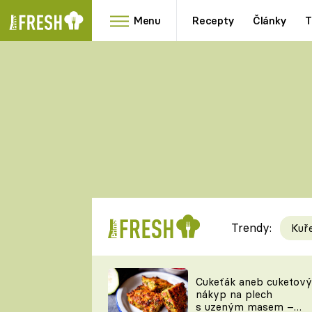
Menu
Recepty
Články
T
Oblíbené
Přílohy
recepty
HRANOLKY
HOUBY
KNEDLÍKY
DÝNĚ
KAŠE
RYCHLOVKY
Trendy:
Kuř
Populární
Videorecept
Cukeťák aneb cuketový
nákyp na plech
kuchaři
s uzeným masem –
TEĎ VAŘÍ ŠÉF!