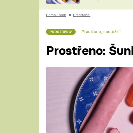
skvělý způsob, jak
ZDENĚK
zpracovat přerostlé
ČESKO NA TALÍŘI
cukety
POHLREICH
Prima Fresh
■
Prostřeno!
KAROLÍNA,
JAROSLAV SAPÍK
DOMÁCÍ
Prostřeno, soutěžící
PROSTŘENO!
KUCHAŘKA
KAROLÍNA
KAMBERSKÁ
Prostřeno: Šun