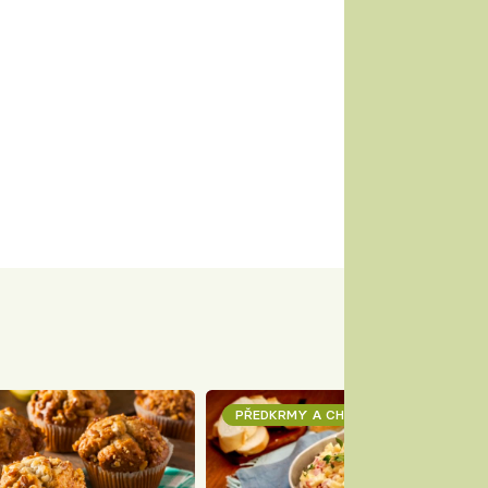
PŘEDKRMY A CHUŤOVKY