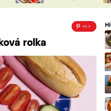
nepotřebujete troubu
ŠÉFREDAK
VYCHYTÁVKY
SOUTĚŽ FR
NA NÁKUPECH
ČASOPIS
Hi
Pin it
ková rolka