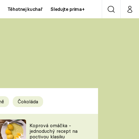
Těhotnej kuchař
Sledujte prima+
Vyhledávání
Můj p
Prima+
Y
CNN Prima NEWS
Prima ZOOM
ÍDLA
Prima LIVING
Prima Ženy
ně
Čokoláda
Prima LAJK
y
Koprová omáčka -
jednoduchý recept na
Sledujte nás
poctivou klasiku