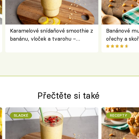
Karamelové snídaňové smoothie z
Banánové muf
banánu, vloček a tvarohu –
ořechy a skoř
snídaně do skleničky
Přečtěte si také
SLADKÉ
RECEPTY