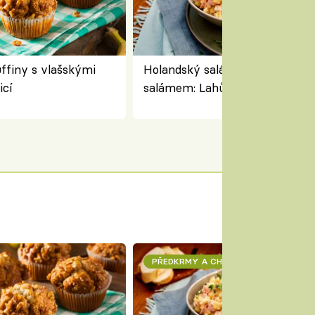
finy s vlašskými
Holandský salát se sýrem a
icí
salámem: Lahůdkářská retro
klasika, která chutná stejně sk
jako dřív
PŘEDKRMY A CHUŤOVKY