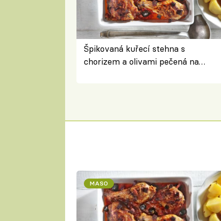
Špikovaná kuřecí stehna s
chorizem a olivami pečená na
letní zelenině – šťavnaté maso s
výraznou chutí inspirovanou
Španělskem
MASO