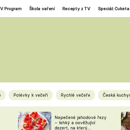
V Program
Škola vaření
Recepty z TV
Speciál: Cuketa
Polévky
Saláty
ČESKÁ KLASIKA
TĚSTOVIN
SILNÉ VÝVARY
SLADKÉ
KRÉMOVÉ
BEZMASÁ J
e
Polévky k večeři
Rychlé večeře
Česká kuchy
y
Tipy a triky
Novink
Nepečené jahodové řezy
– lehký a osvěžující
dezert, na který
KAM ZA JÍDLEM
BLOG