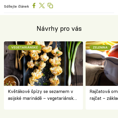
Sdílejte článek
Návrhy pro vás
VEGETARIÁNSKÉ
ZELENINA
Květákové špízy se sezamem v
Rajčatová om
asijské marinádě – vegetariánská
rajčat – zákla
chuťovka z grilu