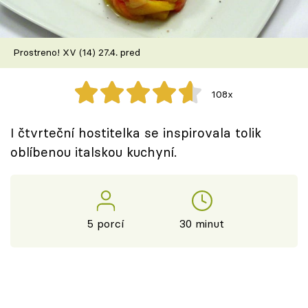
Škola vaření
Recepty z TV
Prostreno! XV (14) 27.4. pred
Speciál: Cuketa
108x
Těhotnej kuchař
I čtvrteční hostitelka se inspirovala tolik
Sledujte prima+
oblíbenou italskou kuchyní.
Přihlášení
5 porcí
30 minut
Sledujte nás