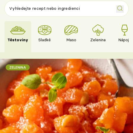
Těstoviny
Sladké
Maso
Zelenina
Nápoje
ZELENINA