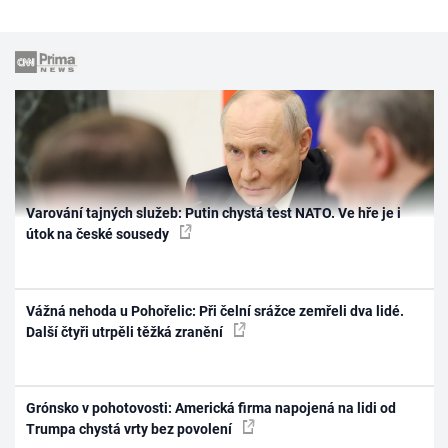
Varování tajných služeb: Putin chystá test NATO. Ve hře je i
útok na české sousedy
Vážná nehoda u Pohořelic: Při čelní srážce zemřeli dva lidé.
Další čtyři utrpěli těžká zranění
Grónsko v pohotovosti: Americká firma napojená na lidi od
Trumpa chystá vrty bez povolení