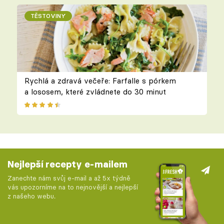
TĚSTOVINY
Rychlá a zdravá večeře: Farfalle s pórkem
a lososem, které zvládnete do 30 minut
Nejlepší recepty e-mailem
Zanechte nám svůj e-mail a až 5x týdně
vás upozorníme na to nejnovější a nejlepší
z našeho webu.