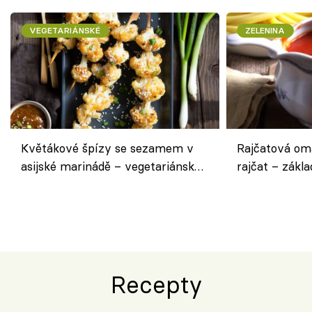
VEGETARIÁNSKÉ
ZELENINA
Květákové špízy se sezamem v
Rajčatová om
asijské marinádě – vegetariánská
rajčat – zákla
chuťovka z grilu
Recepty