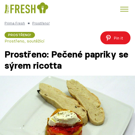
Prima Fresh
■
Prostřeno!
Kuře
Polévky k večeři
Rychlé večeře
Trendy:
PROSTŘENO!
Pin it
Prostřeno, soutěžící
Česká kuchyně
Čokoláda
Prostřeno: Pečené papriky se
sýrem ricotta
Témata
Recepty
Články
TV Program