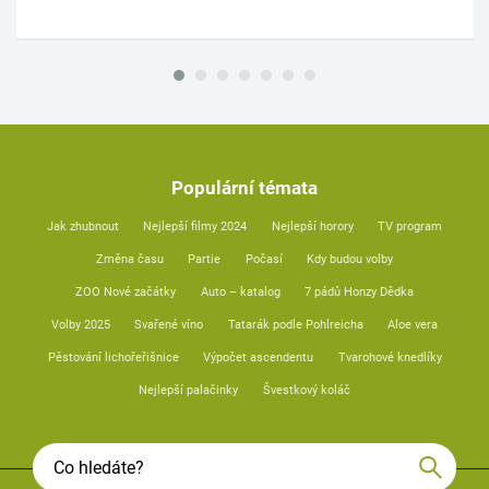
Populární témata
Jak zhubnout
Nejlepší filmy 2024
Nejlepší horory
TV program
Změna času
Partie
Počasí
Kdy budou volby
ZOO Nové začátky
Auto – katalog
7 pádů Honzy Dědka
Volby 2025
Svařené víno
Tatarák podle Pohlreicha
Aloe vera
Pěstování lichořeřišnice
Výpočet ascendentu
Tvarohové knedlíky
Nejlepší palačinky
Švestkový koláč