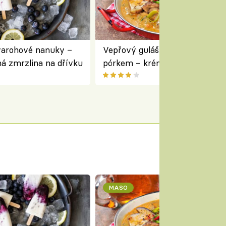
varohové nanuky –
Vepřový guláš s houbami a
á zmrzlina na dřívku
pórkem – krémový a voňavý
pokrm z jednoho hrnce
MASO