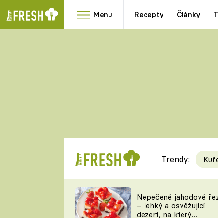
Menu
Recepty
Články
T
Oblíbené
Přílohy
recepty
HRANOLKY
HOUBY
KNEDLÍKY
DÝNĚ
KAŠE
RYCHLOVKY
Trendy:
Kuř
Populární
Videorecept
Nepečené jahodové ře
– lehký a osvěžující
kuchaři
dezert, na který
TEĎ VAŘÍ ŠÉF!