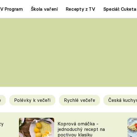
V Program
Škola vaření
Recepty z TV
Speciál: Cuketa
Polévky
Saláty
ČESKÁ KLASIKA
TĚSTOVIN
SILNÉ VÝVARY
SLADKÉ
KRÉMOVÉ
BEZMASÁ J
e
Polévky k večeři
Rychlé večeře
Česká kuchy
y
Tipy a triky
Novink
zy
Koprová omáčka -
jednoduchý recept na
poctivou klasiku
KAM ZA JÍDLEM
BLOG