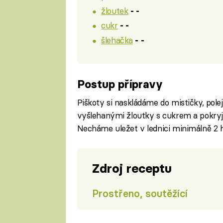
žloutek
- -
cukr
- -
šlehačka
- -
Postup přípravy
Piškoty si naskládáme do mističky, po
vyšlehanými žloutky s cukrem a pokryj
Necháme uležet v lednici minimálně 2 h
Zdroj receptu
Prostřeno, soutěžící