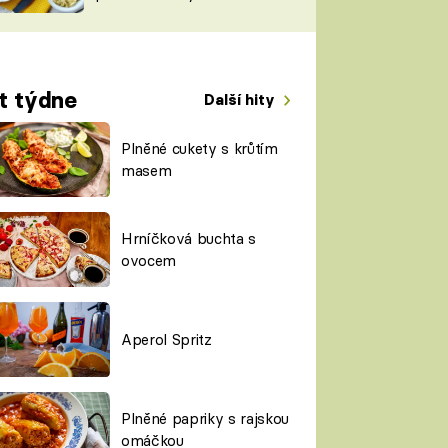
TORKY
ESH
t týdne
Další hity
Plněné cukety s krůtím
masem
Hrníčková buchta s
ovocem
Aperol Spritz
Plněné papriky s rajskou
omáčkou