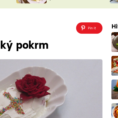
ŠÉFREDAK
VYCHYTÁVKY
SOUTĚŽ FR
NA NÁKUPECH
ČASOPIS
Hi
Pin it
ský pokrm