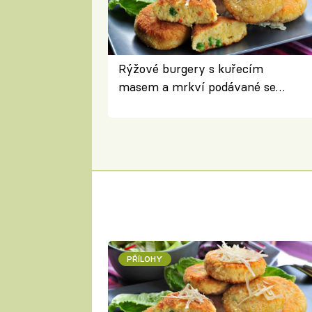
Rýžové burgery s kuřecím
masem a mrkví podávané se
salátem – lehká a chutná večeře
PŘÍLOHY