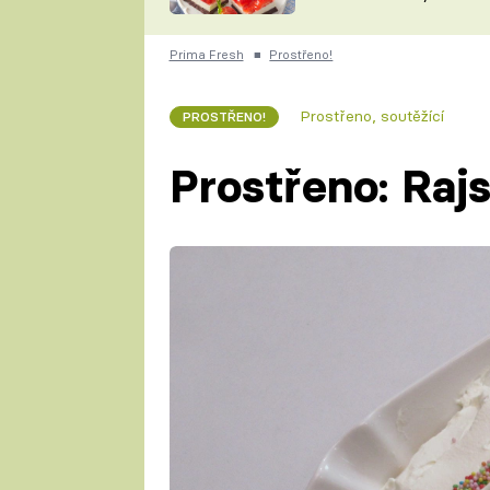
nepotřebujete troubu
ZDENĚK
ČESKO NA TALÍŘI
POHLREICH
Prima Fresh
■
Prostřeno!
KAROLÍNA,
JAROSLAV SAPÍK
DOMÁCÍ
Prostřeno, soutěžící
PROSTŘENO!
KUCHAŘKA
KAROLÍNA
KAMBERSKÁ
Prostřeno: Raj