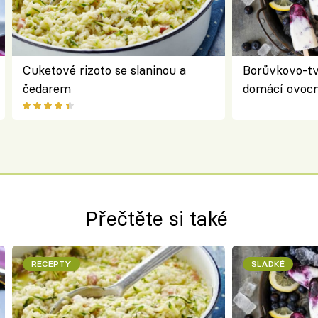
Cuketové rizoto se slaninou a
Borůvkovo-t
čedarem
domácí ovocn
Přečtěte si také
RECEPTY
SLADKÉ