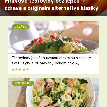
Mrkvové těstoviny bez lepku –
zdravá a originální alternativa klasiky
SALÁTY
Těstovinový salát s uzenou makrelou a rajčaty –
svěží, sytý a připravený během chvilky
TĚSTOVINY