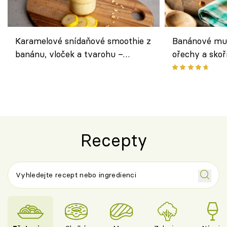
Karamelové snídaňové smoothie z
Banánové muf
banánu, vloček a tvarohu –
ořechy a skoř
snídaně do skleničky
Recepty