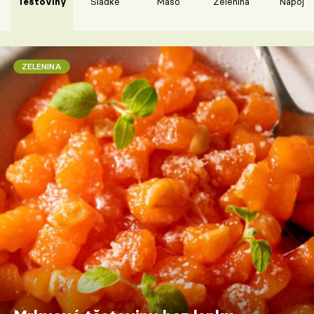
Těstoviny
Sladké
Maso
Zelenina
Nápoje
ZELENINA