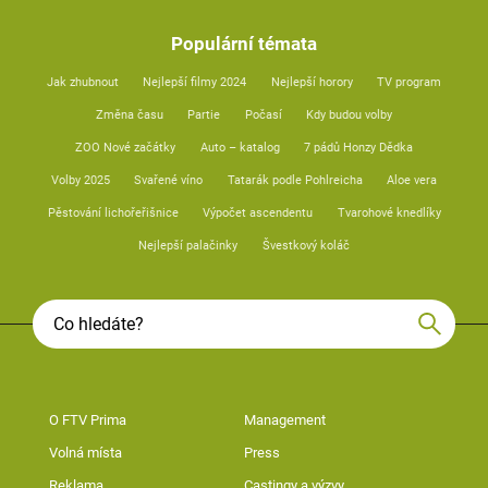
Populární témata
Jak zhubnout
Nejlepší filmy 2024
Nejlepší horory
TV program
Změna času
Partie
Počasí
Kdy budou volby
ZOO Nové začátky
Auto – katalog
7 pádů Honzy Dědka
Volby 2025
Svařené víno
Tatarák podle Pohlreicha
Aloe vera
Pěstování lichořeřišnice
Výpočet ascendentu
Tvarohové knedlíky
Nejlepší palačinky
Švestkový koláč
O FTV Prima
Management
Volná místa
Press
Reklama
Castingy a výzvy