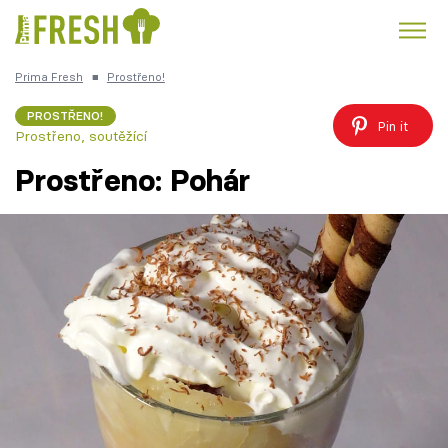
Prima Fresh
■
Prostřeno!
Kuře
Polévky k večeři
Rychlé večeře
Trendy:
PROSTŘENO!
Pin it
Prostřeno, soutěžící
Česká kuchyně
Čokoláda
Prostřeno: Pohár
Témata
Recepty
Články
TV Program