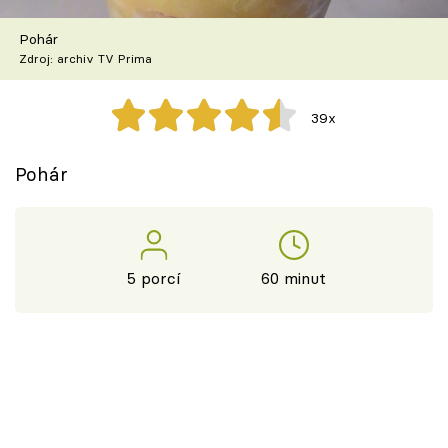
Škola vaření
Pohár
Zdroj: archiv TV Prima
Recepty z TV
Speciál: Cuketa
39x
Těhotnej kuchař
Pohár
Sledujte prima+
Přihlášení
5 porcí
60 minut
Sledujte nás