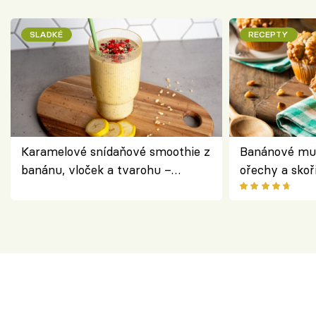
SLADKÉ
RECEPTY
Karamelové snídaňové smoothie z
Banánové muf
banánu, vloček a tvarohu –
ořechy a skoř
snídaně do skleničky