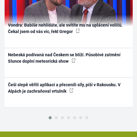
Vondra: Babiše nehlídáte, ale svítíte mu na uplácení voličů.
Čekal jsem od vás víc, řekl Gregor
Nebeská podívaná nad Českem se blíží. Působivé zatmění
Slunce doplní meteorická show
Češi slepě věřili aplikaci a přecenili síly, píší v Rakousku. V
Alpách je zachraňoval vrtulník