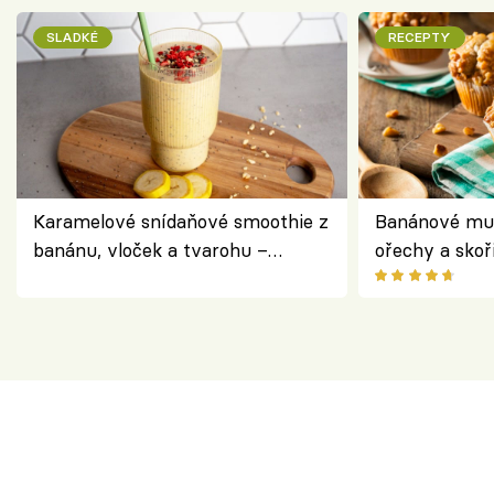
SLADKÉ
RECEPTY
Karamelové snídaňové smoothie z
Banánové muf
banánu, vloček a tvarohu –
ořechy a skoř
snídaně do skleničky