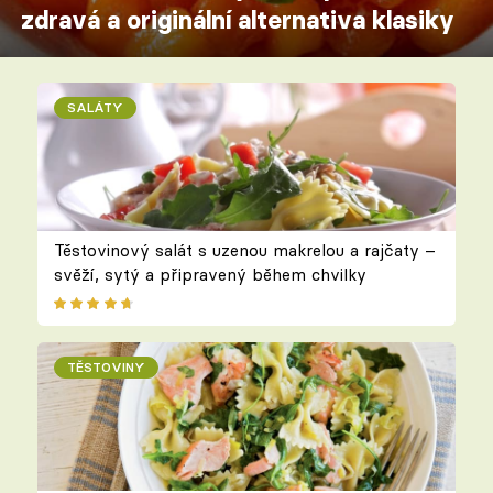
zdravá a originální alternativa klasiky
SALÁTY
Těstovinový salát s uzenou makrelou a rajčaty –
svěží, sytý a připravený během chvilky
TĚSTOVINY