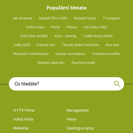
Populární témata
Jak zhubnout
Nejlepší filmy 2024
Nejlepší horory
TV program
Změna času
Partie
Počasí
Kdy budou volby
ZOO Nové začátky
Auto – katalog
7 pádů Honzy Dědka
Volby 2025
Svařené víno
Tatarák podle Pohlreicha
Aloe vera
Pěstování lichořeřišnice
Výpočet ascendentu
Tvarohové knedlíky
Nejlepší palačinky
Švestkový koláč
O FTV Prima
Management
Volná místa
Press
Reklama
Castingy a výzvy