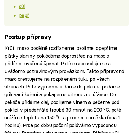
sůl
pepř
Postup přípravy
Krůtí maso podélně rozřízneme, osolíme, opepříme,
plátky slaniny pokládáme doprostřed na maso a
přidáme uvařený špenát. Poté maso srolujeme a
uvážeme potravinovým provázkem. Takto připravené
maso orestujeme na rozpáleném tuku po všech
stranách. Poté vyjmeme a dáme do pekáče, přidáme
grilovací koření a pokapeme citronovou šťávou. Do
pekáče přidáme olej, podlijeme vínem a pečeme pod
poklicí v předehřáté troubě 30 minut na 200 °C, poté
snížíme teplotu na 150 °C a pečeme doměkka (cca 1
hodinu). Prsa po dobu pečení poléváme vypečenou
šťávou. Brambory oloupeme, umyjeme. Přidáme sůl,