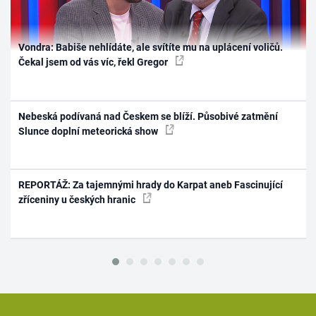
Vondra: Babiše nehlídáte, ale svítíte mu na uplácení voličů.
Čekal jsem od vás víc, řekl Gregor
Nebeská podívaná nad Českem se blíží. Působivé zatmění
Slunce doplní meteorická show
REPORTÁŽ: Za tajemnými hrady do Karpat aneb Fascinující
zříceniny u českých hranic