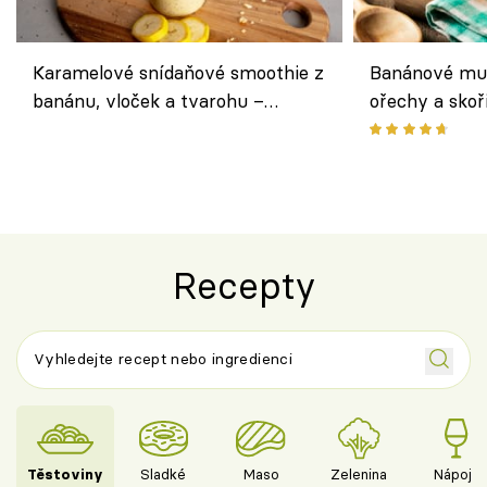
Karamelové snídaňové smoothie z
Banánové muf
banánu, vloček a tvarohu –
ořechy a skoř
snídaně do skleničky
Recepty
Těstoviny
Sladké
Maso
Zelenina
Nápoje