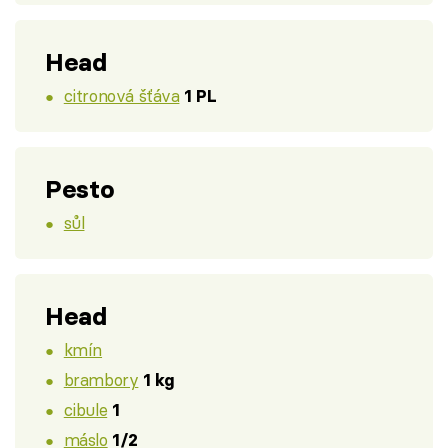
Head
citronová šťáva
1 PL
Pesto
sůl
Head
kmín
brambory
1 kg
cibule
1
máslo
1/2