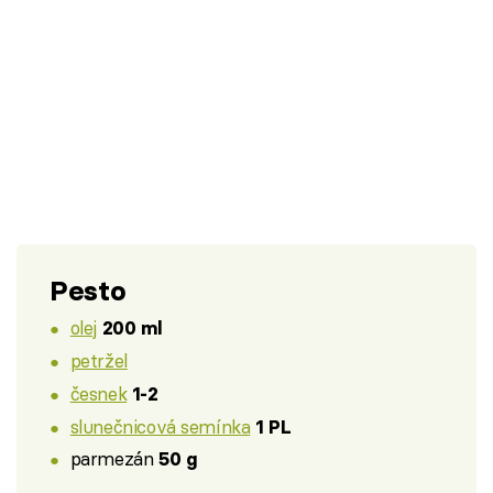
Pesto
olej
200 ml
petržel
česnek
1-2
slunečnicová semínka
1 PL
parmezán
50 g