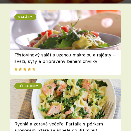
SALÁTY
Těstovinový salát s uzenou makrelou a rajčaty –
svěží, sytý a připravený během chvilky
TĚSTOVINY
Rychlá a zdravá večeře: Farfalle s pórkem
a lososem, které zvládnete do 30 minut