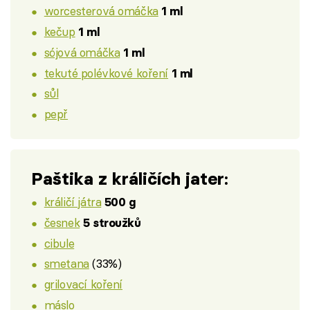
worcesterová omáčka
1 ml
kečup
1 ml
sójová omáčka
1 ml
tekuté polévkové koření
1 ml
sůl
pepř
Paštika z králičích jater:
králičí játra
500 g
česnek
5 stroužků
cibule
smetana
(33%)
grilovací koření
máslo