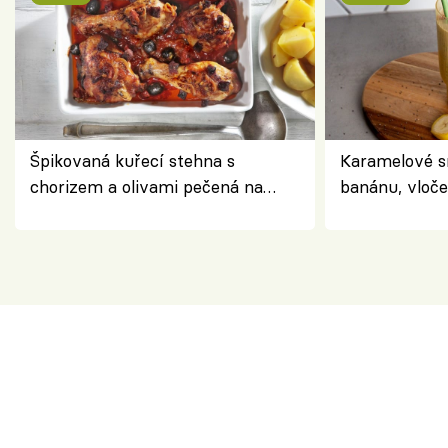
Špikovaná kuřecí stehna s
Karamelové s
chorizem a olivami pečená na
banánu, vloče
letní zelenině – šťavnaté maso s
snídaně do sk
výraznou chutí inspirovanou
Španělskem