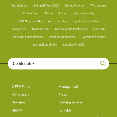
Jak zhubnout
Nejlepší filmy 2024
Nejlepší horory
TV program
Změna času
Partie
Počasí
Kdy budou volby
ZOO Nové začátky
Auto – katalog
7 pádů Honzy Dědka
Volby 2025
Svařené víno
Tatarák podle Pohlreicha
Aloe vera
Pěstování lichořeřišnice
Výpočet ascendentu
Tvarohové knedlíky
Nejlepší palačinky
Švestkový koláč
O FTV Prima
Management
Volná místa
Press
Reklama
Castingy a výzvy
HbbTV
Kontakty