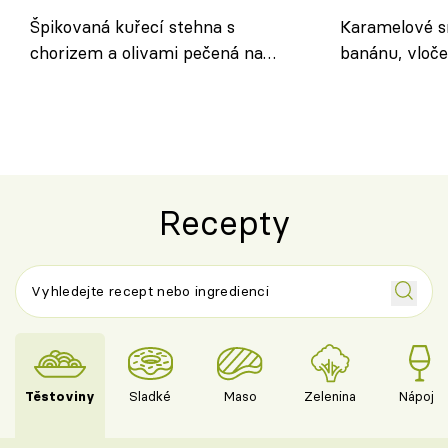
Špikovaná kuřecí stehna s
Karamelové s
chorizem a olivami pečená na
banánu, vloče
letní zelenině – šťavnaté maso s
snídaně do sk
výraznou chutí inspirovanou
Španělskem
Recepty
Těstoviny
Sladké
Maso
Zelenina
Nápoje