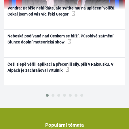
Vondra: Babiše nehlídáte, ale svítíte mu na uplácení voličů.
Čekal jsem od vás víc, řekl Gregor
Nebeská podívaná nad Českem se blíží. Působivé zatmění
Slunce doplní meteorická show
Češi slepě věřili aplikaci a přecenili síly, píší v Rakousku. V
Alpách je zachraňoval vrtulník
Populární témata