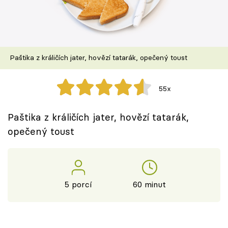
Škola vaření
Recepty z TV
Paštika z králičích jater, hovězí tatarák, opečený toust
Speciál: Cuketa
Těhotnej kuchař
55x
Sledujte prima+
Paštika z králičích jater, hovězí tatarák,
opečený toust
Přihlášení
Sledujte nás
5 porcí
60 minut