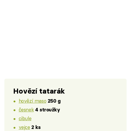
Hovězí tatarák
hovězí maso
250 g
česnek
4 stroužky
cibule
vejce
2 ks