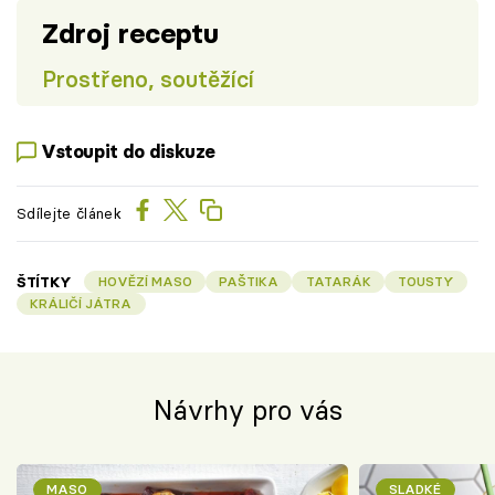
Zdroj receptu
Prostřeno, soutěžící
Vstoupit do diskuze
Sdílejte článek
ŠTÍTKY
HOVĚZÍ MASO
PAŠTIKA
TATARÁK
TOUSTY
KRÁLIČÍ JÁTRA
Návrhy pro vás
MASO
SLADKÉ