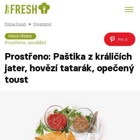
Prima Fresh
■
Prostřeno!
Kuře
Polévky k večeři
Rychlé večeře
Trendy:
PROSTŘENO!
Pin it
Prostřeno, soutěžící
Česká kuchyně
Čokoláda
Prostřeno: Paštika z králičích
jater, hovězí tatarák, opečený
toust
Témata
Recepty
Články
TV Program