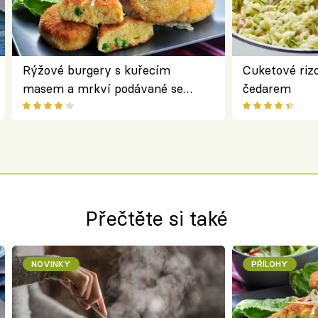
Rýžové burgery s kuřecím
Cuketové rizo
masem a mrkví podávané se
čedarem
salátem – lehká a chutná večeře
Přečtěte si také
NOVINKY
PŘÍLOHY