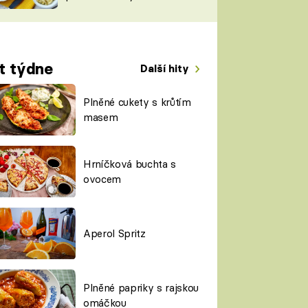
TORKY
ESH
t týdne
Další hity
Plněné cukety s krůtím
masem
Hrníčková buchta s
ovocem
Aperol Spritz
Plněné papriky s rajskou
omáčkou