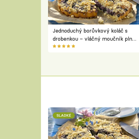
Jednoduchý borůvkový koláč s
drobenkou – vláčný moučník plný
ovoce
SLADKÉ