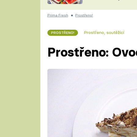
nepotřebujete troubu
ZDENĚK
ČESKO NA TALÍŘI
POHLREICH
Prima Fresh
■
Prostřeno!
KAROLÍNA,
JAROSLAV SAPÍK
DOMÁCÍ
Prostřeno, soutěžící
PROSTŘENO!
KUCHAŘKA
KAROLÍNA
KAMBERSKÁ
Prostřeno: Ovo