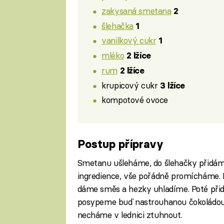
zakysaná smetana
2
šlehačka
1
vanilkový cukr
1
mléko
2 lžíce
rum
2 lžíce
krupicový cukr
3 lžíce
kompotové ovoce
Postup přípravy
Smetanu ušleháme, do šlehačky přidám
ingredience, vše pořádně promícháme. 
dáme směs a hezky uhladíme. Poté při
posypeme buď nastrouhanou čokoládou,
necháme v lednici ztuhnout.