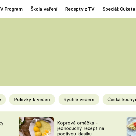
V Program
Škola vaření
Recepty z TV
Speciál: Cuketa
Polévky
Saláty
ČESKÁ KLASIKA
TĚSTOVIN
SILNÉ VÝVARY
SLADKÉ
KRÉMOVÉ
BEZMASÁ J
e
Polévky k večeři
Rychlé večeře
Česká kuchy
y
Tipy a triky
Novink
zy
Koprová omáčka -
jednoduchý recept na
poctivou klasiku
KAM ZA JÍDLEM
BLOG