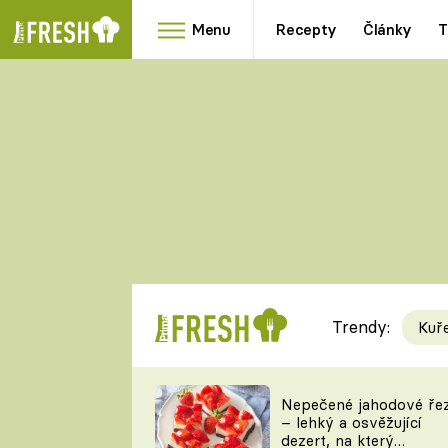
Menu
Recepty
Články
T
Oblíbené
Přílohy
recepty
HRANOLKY
HOUBY
KNEDLÍKY
DÝNĚ
KAŠE
RYCHLOVKY
Trendy:
Kuř
Populární
Videorecept
Nepečené jahodové ře
– lehký a osvěžující
kuchaři
dezert, na který
TEĎ VAŘÍ ŠÉF!