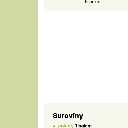
5 porcí
Suroviny
piškoty
1 balení