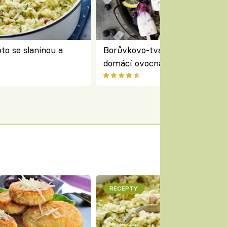
to se slaninou a
Borůvkovo-tvarohové nanuky 
domácí ovocná zmrzlina na dř
RECEPTY