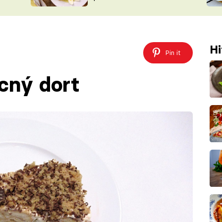
ŠÉFREDAK
VYCHYTÁVKY
SOUTĚŽ FR
NA NÁKUPECH
ČASOPIS
Hi
Pin it
cný dort