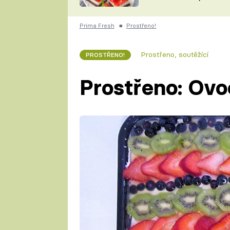
nepotřebujete troubu
ZDENĚK
ČESKO NA TALÍŘI
POHLREICH
Prima Fresh
■
Prostřeno!
KAROLÍNA,
JAROSLAV SAPÍK
DOMÁCÍ
Prostřeno, soutěžící
PROSTŘENO!
KUCHAŘKA
KAROLÍNA
KAMBERSKÁ
Prostřeno: Ovo