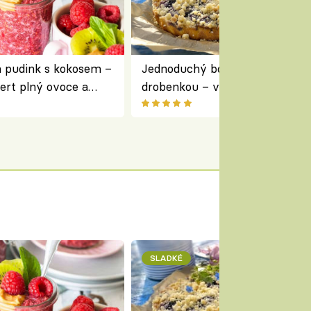
a pudink s kokosem –
Jednoduchý borůvkový koláč s
ert plný ovoce a
drobenkou – vláčný moučník p
ovoce
SLADKÉ