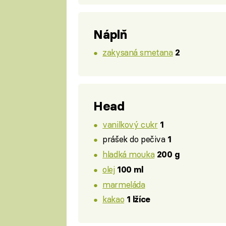
Náplň
zakysaná smetana
2
Head
vanilkový cukr
1
prášek do pečiva
1
hladká mouka
200 g
olej
100 ml
marmeláda
kakao
1 lžíce