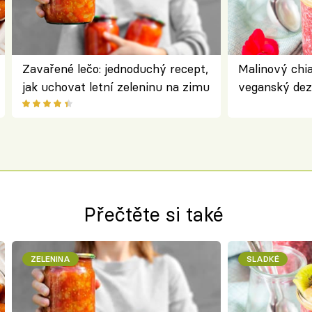
Zavařené lečo: jednoduchý recept,
Malinový chi
jak uchovat letní zeleninu na zimu
veganský dez
ořechů
Přečtěte si také
ZELENINA
SLADKÉ