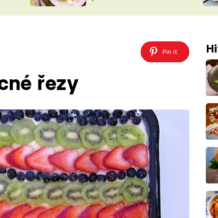
ŠÉFREDAK
VYCHYTÁVKY
SOUTĚŽ FR
NA NÁKUPECH
ČASOPIS
Hi
Pin it
cné řezy