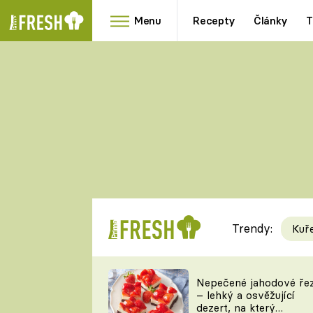
Menu
Recepty
Články
T
Oblíbené
Přílohy
recepty
HRANOLKY
HOUBY
KNEDLÍKY
DÝNĚ
KAŠE
RYCHLOVKY
Trendy:
Kuř
Populární
Videorecept
Nepečené jahodové ře
– lehký a osvěžující
kuchaři
dezert, na který
TEĎ VAŘÍ ŠÉF!