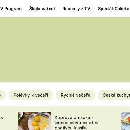
V Program
Škola vaření
Recepty z TV
Speciál: Cuketa
Polévky
Saláty
ČESKÁ KLASIKA
TĚSTOVIN
SILNÉ VÝVARY
SLADKÉ
KRÉMOVÉ
BEZMASÁ J
e
Polévky k večeři
Rychlé večeře
Česká kuchy
y
Tipy a triky
Novink
zy
Koprová omáčka -
jednoduchý recept na
poctivou klasiku
KAM ZA JÍDLEM
BLOG