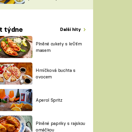
TORKY
ESH
t týdne
Další hity
Plněné cukety s krůtím
masem
Hrníčková buchta s
ovocem
Aperol Spritz
Plněné papriky s rajskou
omáčkou