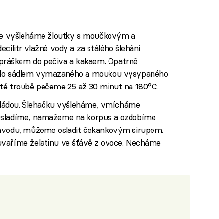
isce vyšleháme žloutky s moučkovým a
cilitr vlažné vody a za stálého šlehání
ráškem do pečiva a kakaem. Opatrně
e do sádlem vymazaného a moukou vysypaného
áté troubě pečeme 25 až 30 minut na 180°C.
ádou. Šlehačku vyšleháme, vmícháme
dosladíme, namažeme na korpus a ozdobíme
návodu, můžeme osladit čekankovým sirupem.
uvaříme želatinu ve šťávě z ovoce. Necháme