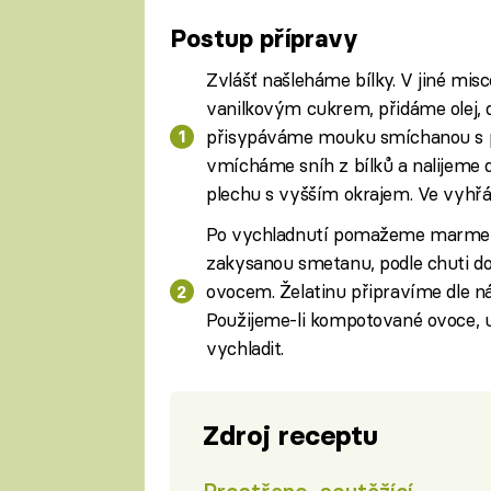
Postup přípravy
Zvlášť našleháme bílky. V jiné m
vanilkovým cukrem, přidáme olej, de
přisypáváme mouku smíchanou s p
vmícháme sníh z bílků a nalijem
plechu s vyšším okrajem. Ve vyhř
Po vychladnutí pomažeme marmel
zakysanou smetanu, podle chuti 
ovocem. Želatinu připravíme dle 
Použijeme-li kompotované ovoce, 
vychladit.
Zdroj receptu