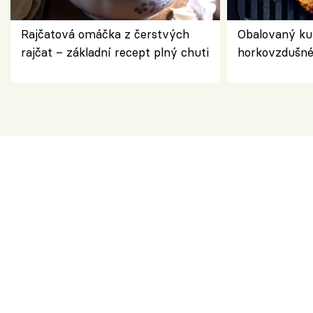
Rajčatová omáčka z čerstvých
Obalovaný kuř
rajčat – základní recept plný chuti
horkovzdušné 
novém pojetí
Olivera