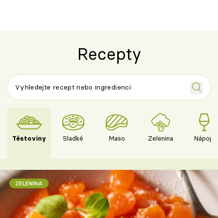
Recepty
Těstoviny
Sladké
Maso
Zelenina
Nápoje
ZELENINA