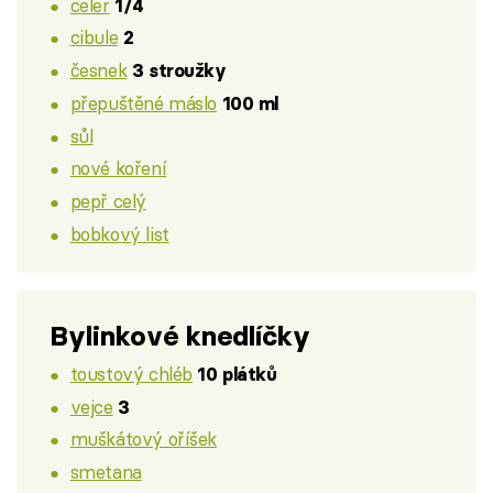
celer
1/4
cibule
2
česnek
3 stroužky
přepuštěné máslo
100 ml
sůl
nové koření
pepř celý
bobkový list
Bylinkové knedlíčky
toustový chléb
10 plátků
vejce
3
muškátový oříšek
smetana