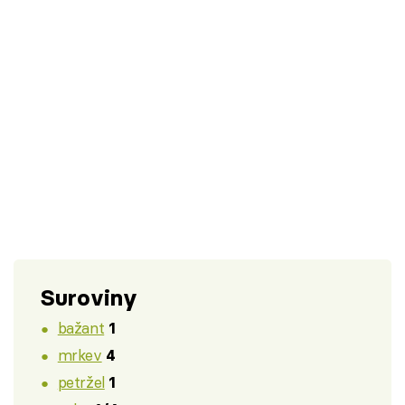
Suroviny
bažant
1
mrkev
4
petržel
1