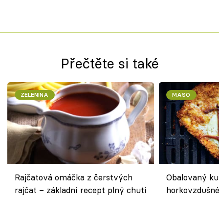
Přečtěte si také
ZELENINA
MASO
Rajčatová omáčka z čerstvých
Obalovaný kuř
rajčat – základní recept plný chuti
horkovzdušné 
novém pojetí
Olivera