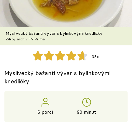
Škola vaření
Recepty z TV
Myslivecký bažantí vývar s bylinkovými knedlíčky
Speciál: Cuketa
Zdroj: archiv TV Prima
Těhotnej kuchař
98x
Sledujte prima+
Myslivecký bažantí vývar s bylinkovými
knedlíčky
Přihlášení
Sledujte nás
5 porcí
90 minut