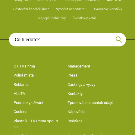
Volby 2025
Svařené víno
Tatarák podle Pohlreicha
Aloe vera
Pěstování lichořeřišnice
Výpočet ascendentu
Tvarohové knedlíky
Nejlepší palačinky
Švestkový koláč
O FTV Prima
Management
Volná místa
Press
Reklama
Castingy a výzvy
HbbTV
Kontakty
Podmínky užívání
Zpracování osobních údajů
Cookies
Nápověda
Vlastník FTV Prima spol. s
Redakce
r.o.