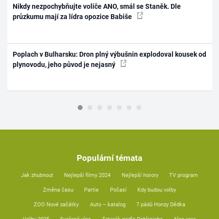
Nikdy nezpochybňujte voliče ANO, smál se Staněk. Dle
průzkumu mají za lídra opozice Babiše
Poplach v Bulharsku: Dron plný výbušnin explodoval kousek od
plynovodu, jeho původ je nejasný
Populární témata
Jak zhubnout
Nejlepší filmy 2024
Nejlepší horory
TV program
Změna času
Partie
Počasí
Kdy budou volby
ZOO Nové začátky
Auto – katalog
7 pádů Honzy Dědka