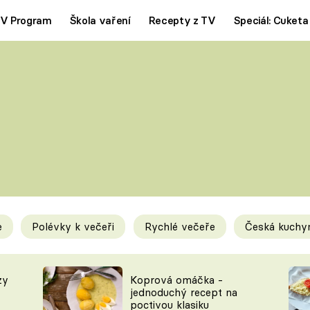
V Program
Škola vaření
Recepty z TV
Speciál: Cuketa
Polévky
Saláty
ČESKÁ KLASIKA
TĚSTOVIN
SILNÉ VÝVARY
SLADKÉ
KRÉMOVÉ
BEZMASÁ J
e
Polévky k večeři
Rychlé večeře
Česká kuchy
y
Tipy a triky
Novink
zy
Koprová omáčka -
jednoduchý recept na
poctivou klasiku
KAM ZA JÍDLEM
BLOG