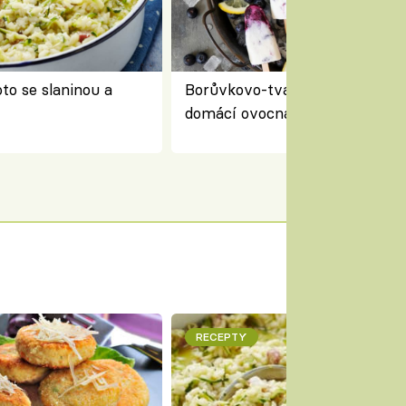
to se slaninou a
Borůvkovo-tvarohové nanuky 
domácí ovocná zmrzlina na dř
RECEPTY