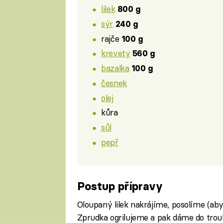
lilek
800 g
sýr
240 g
rajče
100 g
krevety
560 g
bazalka
100 g
česnek
olej
kůra
sůl
pepř
Postup přípravy
Oloupaný lilek nakrájíme, posolíme (aby
Zprudka ogrilujeme a pak dáme do trou