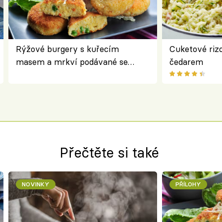
Rýžové burgery s kuřecím
Cuketové rizo
masem a mrkví podávané se
čedarem
salátem – lehká a chutná večeře
Přečtěte si také
NOVINKY
PŘÍLOHY