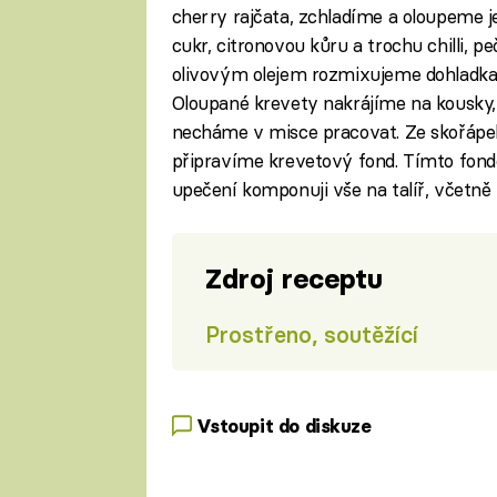
cherry rajčata, zchladíme a oloupeme je
cukr, citronovou kůru a trochu chilli, 
olivovým olejem rozmixujeme dohladka, 
Oloupané krevety nakrájíme na kousky, 
necháme v misce pracovat. Ze skořápek, h
připravíme krevetový fond. Tímto fond
upečení komponuji vše na talíř, včetně 
Zdroj receptu
Prostřeno, soutěžící
Vstoupit do diskuze