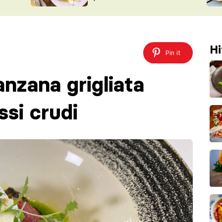
ŠÉFREDAK
VYCHYTÁVKY
SOUTĚŽ FR
NA NÁKUPECH
ČASOPIS
Hi
Pin it
nzana grigliata
si crudi