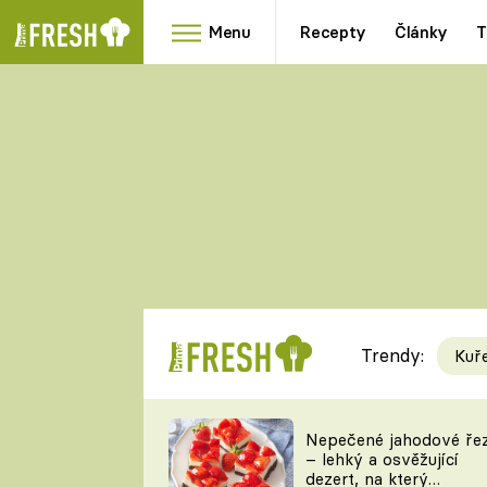
Menu
Recepty
Články
T
Oblíbené
Přílohy
recepty
HRANOLKY
HOUBY
KNEDLÍKY
DÝNĚ
KAŠE
RYCHLOVKY
Trendy:
Kuř
Populární
Videorecept
Nepečené jahodové ře
– lehký a osvěžující
kuchaři
dezert, na který
TEĎ VAŘÍ ŠÉF!