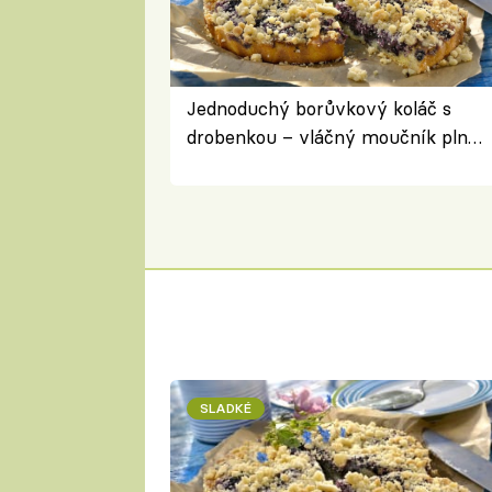
Jednoduchý borůvkový koláč s
drobenkou – vláčný moučník plný
ovoce
SLADKÉ