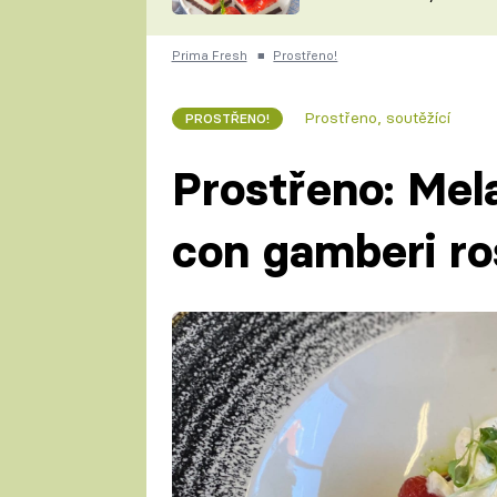
nepotřebujete troubu
ZDENĚK
ČESKO NA TALÍŘI
POHLREICH
Prima Fresh
■
Prostřeno!
KAROLÍNA,
JAROSLAV SAPÍK
DOMÁCÍ
Prostřeno, soutěžící
PROSTŘENO!
KUCHAŘKA
KAROLÍNA
KAMBERSKÁ
Prostřeno: Mela
con gamberi ros