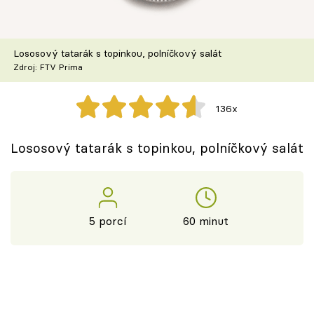
Škola vaření
Recepty z TV
Lososový tatarák s topinkou, polníčkový salát
Zdroj: FTV Prima
Speciál: Cuketa
136x
Těhotnej kuchař
Lososový tatarák s topinkou, polníčkový salát
Sledujte prima+
Přihlášení
5 porcí
60 minut
Sledujte nás