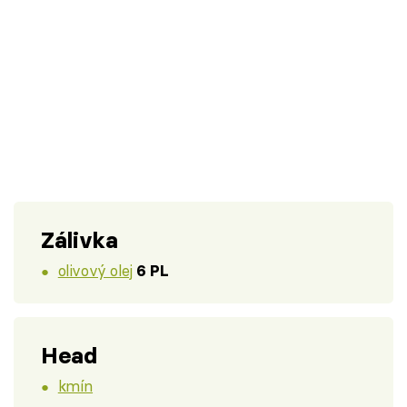
Zálivka
olivový olej
6 PL
Head
kmín