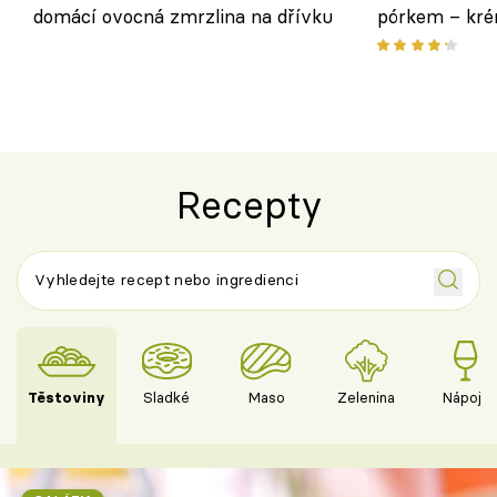
domácí ovocná zmrzlina na dřívku
pórkem – kr
pokrm z jedn
Recepty
Těstoviny
Sladké
Maso
Zelenina
Nápoje