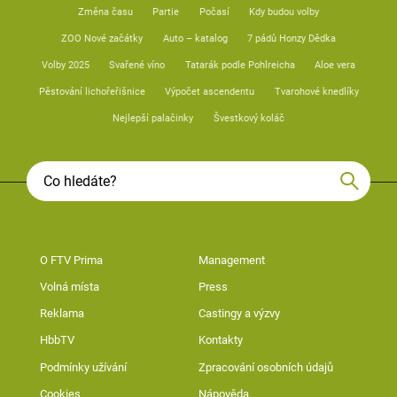
Změna času
Partie
Počasí
Kdy budou volby
ZOO Nové začátky
Auto – katalog
7 pádů Honzy Dědka
Volby 2025
Svařené víno
Tatarák podle Pohlreicha
Aloe vera
Pěstování lichořeřišnice
Výpočet ascendentu
Tvarohové knedlíky
Nejlepší palačinky
Švestkový koláč
O FTV Prima
Management
Volná místa
Press
Reklama
Castingy a výzvy
HbbTV
Kontakty
Podmínky užívání
Zpracování osobních údajů
Cookies
Nápověda