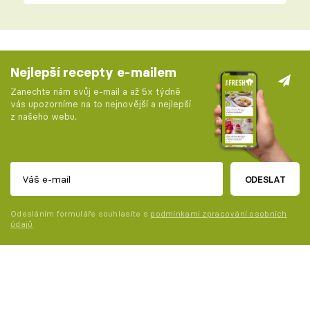
Nejlepší recepty e-mailem
Zanechte nám svůj e-mail a až 5x týdně
vás upozorníme na to nejnovější a nejlepší
z našeho webu.
ODESLAT
Odesláním formuláře souhlasíte s
podmínkami zpracování osobních
údajů