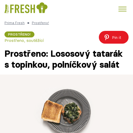
Prima Fresh
■
Prostřeno!
Kuře
Polévky k večeři
Rychlé večeře
Trendy:
PROSTŘENO!
Pin it
Prostřeno, soutěžící
Česká kuchyně
Čokoláda
Prostřeno: Lososový tatarák
s topinkou, polníčkový salát
Témata
Recepty
Články
TV Program