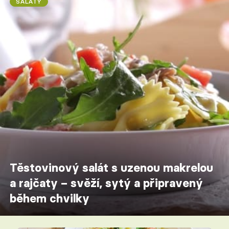
SALÁTY
Těstovinový salát s uzenou makrelou
a rajčaty – svěží, sytý a připravený
během chvilky