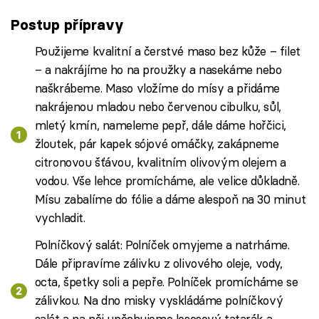
Postup přípravy
Použijeme kvalitní a čerstvé maso bez kůže – filet
– a nakrájíme ho na proužky a nasekáme nebo
naškrábeme. Maso vložíme do mísy a přidáme
nakrájenou mladou nebo červenou cibulku, sůl,
mletý kmín, nameleme pepř, dále dáme hořčici,
žloutek, pár kapek sójové omáčky, zakápneme
citronovou šťávou, kvalitním olivovým olejem a
vodou. Vše lehce promícháme, ale velice důkladně.
Mísu zabalíme do fólie a dáme alespoň na 30 minut
vychladit.
Polníčkový salát: Polníček omyjeme a natrháme.
Dále připravíme zálivku z olivového oleje, vody,
octa, špetky soli a pepře. Polníček promícháme se
zálivkou. Na dno misky vyskládáme polníčkový
salát a na něj upěchujeme lososový tatarák a