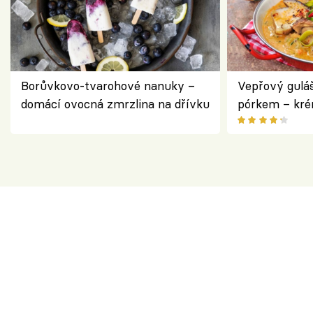
Borůvkovo-tvarohové nanuky –
Vepřový gulá
domácí ovocná zmrzlina na dřívku
pórkem – kr
pokrm z jedn