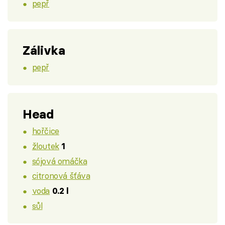
pepř
Zálivka
pepř
Head
hořčice
žloutek
1
sójová omáčka
citronová šťáva
voda
0.2 l
sůl